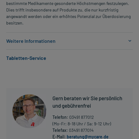
bestimmte Medikamente gesonderte Höchstmengen festzulegen.
Dies trifft insbesondere auf Produkte zu, die nur kurzfristig
angewandt werden oder ein erhöhtes Potenzial zur Überdosierung
besitzen.
Weitere Informationen
Anwendungsgebiete:
Tabletten-Service
- Parkinsonkrankheit (Schüttellähmung)
Dosierung und Anwendungshinweise:
Erwachsene
1 Pflaster
1-mal täglich
Gern beraten wir Sie persönlich
zum gleichen Zeitpunkt
und gebührenfrei
Erwachsene
Telefon:
03491 877012
1-2 Pflaster
(Mo-Fr: 8-18 Uhr / Sa: 9-12 Uhr)
1-mal täglich
Telefax:
03491 877014
zum gleichen Zeitpunkt
E-Mail:
beratung@mycare.de