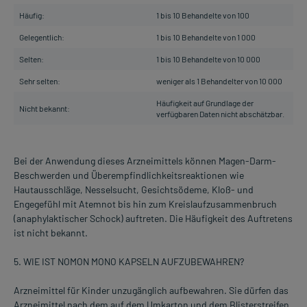
Häufig:
1 bis 10 Behandelte von 100
Gelegentlich:
1 bis 10 Behandelte von 1 000
Selten:
1 bis 10 Behandelte von 10 000
Sehr selten:
weniger als 1 Behandelter von 10 000
Häufigkeit auf Grundlage der
Nicht bekannt:
verfügbaren Daten nicht abschätzbar.
Bei der Anwendung dieses Arzneimittels können Magen-Darm-
Beschwerden und Überempfindlichkeitsreaktionen wie
Hautausschläge, Nesselsucht, Gesichtsödeme, Kloß- und
Engegefühl mit Atemnot bis hin zum Kreislaufzusammenbruch
(anaphylaktischer Schock) auftreten. Die Häufigkeit des Auftretens
ist nicht bekannt.
5. WIE IST NOMON MONO KAPSELN AUFZUBEWAHREN?
Arzneimittel für Kinder unzugänglich aufbewahren. Sie dürfen das
Arzneimittel nach dem auf dem Umkarton und dem Blisterstreifen