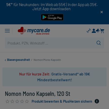
5€*
für Neukunden: Im Web ab 55€ | In der App ab 35€.
Jetzt App downloaden
Blasengesundheit
/
Nomon Mono Kapseln
Nur für kurze Zeit:
Gratis-Versand* ab 19€
Mindestbestellwert!
Nomon Mono Kapseln, 120 St
Produkt bewerten & PlusHerzen sichern