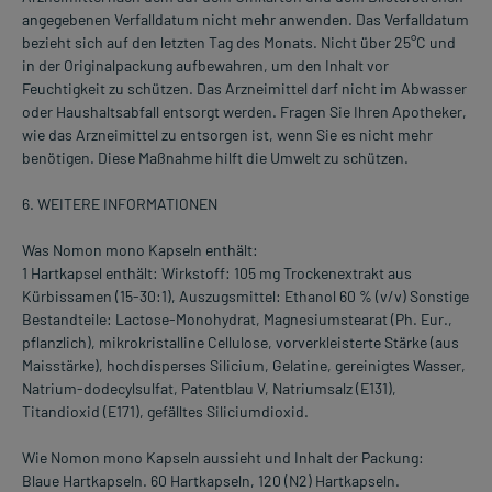
angegebenen Verfalldatum nicht mehr anwenden. Das Verfalldatum
bezieht sich auf den letzten Tag des Monats. Nicht über 25°C und
in der Originalpackung aufbewahren, um den Inhalt vor
Feuchtigkeit zu schützen. Das Arzneimittel darf nicht im Abwasser
oder Haushaltsabfall entsorgt werden. Fragen Sie Ihren Apotheker,
wie das Arzneimittel zu entsorgen ist, wenn Sie es nicht mehr
benötigen. Diese Maßnahme hilft die Umwelt zu schützen.
6. WEITERE INFORMATIONEN
Was Nomon mono Kapseln enthält:
1 Hartkapsel enthält: Wirkstoff: 105 mg Trockenextrakt aus
Kürbissamen (15-30:1), Auszugsmittel: Ethanol 60 % (v/v) Sonstige
Bestandteile: Lactose-Monohydrat, Magnesiumstearat (Ph. Eur.,
pflanzlich), mikrokristalline Cellulose, vorverkleisterte Stärke (aus
Maisstärke), hochdisperses Silicium, Gelatine, gereinigtes Wasser,
Natrium-dodecylsulfat, Patentblau V, Natriumsalz (E131),
Titandioxid (E171), gefälltes Siliciumdioxid.
Wie Nomon mono Kapseln aussieht und Inhalt der Packung:
Blaue Hartkapseln. 60 Hartkapseln, 120 (N2) Hartkapseln.