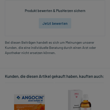
ableitenden Harnwege, wie:
- Leichte Harnblasenentleerungsstörung infolge benigner
Produkt bewerten & PlusHerzen sichern
Prostatahyperplasie
- Leichte Reizblase
Jetzt bewerten
Dosierung und Anwendungshinweise:
Erwachsene
1 Kapsel
Bei diesen Beiträgen handelt es sich um Meinungen unserer
3-mal täglich
Kunden, die eine individuelle Beratung durch einen Arzt oder
Mehr anzeigen
nach der Mahlzeit
Apotheker nicht ersetzen können.
Die Gesamtdosis sollte nicht ohne Rücksprache mit einem Arzt
oder Apotheker überschritten werden.
Kunden, die diesen Artikel gekauft haben, kauften auch:
Art der Anwendung?
Nehmen Sie das Arzneimittel ungeöffnet und unzerkaut mit
Flüssigkeit (z.B. 1 Glas Wasser) ein.
Dauer der Anwendung?
Ohne ärztlichen Rat sollten Sie das Arzneimittel nicht länger als 12
Wochen anwenden. Bei länger anhaltenden oder regelmäßig