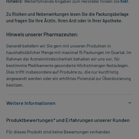
Hinweis:
Weiterführende Angaben zum Hersteller finden Sie
hier
.
Zu Risiken und Nebenwirkungen lesen Sie die Packungsbeilage
und fragen Sie Ihre Ärztin, Ihren Arzt oder in Ihrer Apotheke.
Hinweis unserer Pharmazeuten:
Generell beliefern wir Sie gern mit unseren Produkten in
haushaltsüblicher Menge mit maximal 15 Packungen im Quartal. Im
Rahmen der Arzneimittelsicherheit behalten wir uns vor, für
bestimmte Medikamente gesonderte Höchstmengen festzulegen.
Dies trifft insbesondere auf Produkte zu, die nur kurzfristig
angewandt werden oder ein erhöhtes Potenzial zur Überdosierung
besitzen.
Weitere Informationen
Anwendungsgebiete:
Produktbewertungen* und Erfahrungen unserer Kunden
- Traditionell angewendet zur Stärkung oder Kräftigung der
Blasenfunktion
Für dieses Produkt sind keine Bewertungen vorhanden
- Traditionell angewendet zur Linderung von Beschwerden der