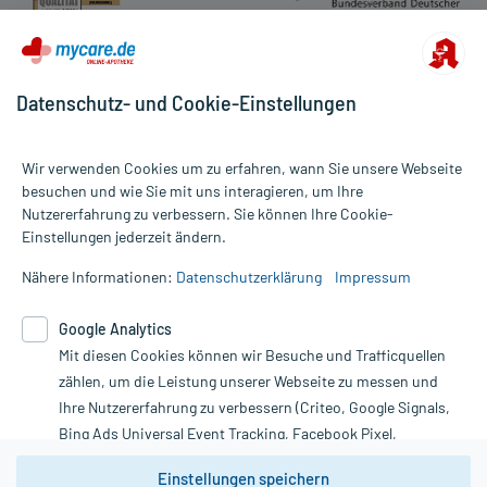
Hilfsstoff
Cellulose, mikrokristalline
+
Hilfsstoff
Maisstärke, vorverkleistert
+
Hilfsstoff
Siliciumdioxid, hochdisperses
+
Hilfsstoff
Gelatine
+
Datenschutz- und Cookie-Einstellungen
Hilfsstoff
Wasser, gereinigtes
+
Hilfsstoff
Natriumdodecylsulfat
+
Hilfsstoff
Patentblau V, Natriumsalz
+
Wir verwenden Cookies um zu erfahren, wann Sie unsere Webseite
Hilfsstoff
Titandioxid
+
besuchen und wie Sie mit uns interagieren, um Ihre
Hilfsstoff
Siliciumdioxid hydrat
+
Nutzererfahrung zu verbessern. Sie können Ihre Cookie-
Alle Preise gelten inkl. MwSt., ggf. zzgl. Versandkosten
Einstellungen jederzeit ändern.
Informationen auf dieser Website werden ausschließlich für
Wirkungsweise:
informative Zwecke zur Verfügung gestellt. Sie ersetzen keinesfalls
Wie wirken die Inhaltsstoffe des Arzneimittels?
Nähere Informationen:
Datenschutzerklärung
Impressum
die Untersuchung und Behandlung durch einen Arzt. Bitte
beachten Sie, dass hierdurch weder Diagnosen gestellt noch
Langjährige Erfahrung hat gezeigt, dass das Arzneimittel bei
Google Analytics
Therapien eingeleitet werden können. | Diese Webseite benutzt
bestimmten Beschwerden helfen kann. Wie die einzelnen
Mit diesen Cookies können wir Besuche und Trafficquellen
Google Analytics. Lesen Sie bitte dazu die wichtigen Hinweise in
Inhaltsstoffe wirken, konnte bislang in wissenschaftlichen Studien
unserer Datenschutzerklärung. Für den Widerruf einer Bestellung
nicht nachgewiesen werden.
zählen, um die Leistung unserer Webseite zu messen und
nutzen Sie das Formular:
Ihre Nutzererfahrung zu verbessern (Criteo, Google Signals,
Bing Ads Universal Event Tracking, Facebook Pixel,
Wichtige Hinweise:
Vertrag widerrufen
Youtube-Social Plugin).
Was sollten Sie beachten?
Einstellungen speichern