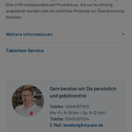
Dies trifft insbesondere auf Produkte zu, die nur kurzfristig
angewandt werden oder ein erhöhtes Potenzial zur Überdosierung
besitzen.
Weitere Informationen
Anwendungsgebiete:
Tabletten-Service
- Behandlung der Schizophrenie
- Vorbeugung und Behandlung von manisch-depressiven Phasen
Dosierung und Anwendungshinweise:
Erwachsene
2 Filmtabletten
Gern beraten wir Sie persönlich
1-mal täglich
und gebührenfrei
unabhängig von den Mahlzeiten
Telefon:
03491 877012
Erwachsene
(Mo-Fr: 8-18 Uhr / Sa: 9-12 Uhr)
3 Filmtabletten
Telefax:
03491 877014
1-mal täglich
E-Mail:
beratung@mycare.de
Mehr anzeigen
unabhängig von den Mahlzeiten