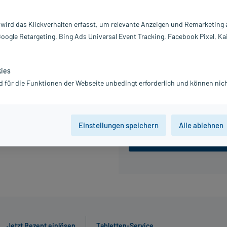
Achtung Kühlware! Artikel wird gek
Packstationen oder Postfilialen).
 wird das Klickverhalten erfasst, um relevante Anzeigen und Remarketing
5.651,63 €
Google Retargeting, Bing Ads Universal Event Tracking, Facebook Pixel, Ka
inkl. MwSt.
Gratis-Versand
innerhalb D.
kies
d für die Funktionen der Webseite unbedingt erforderlich und können nich
4 St
12 St
Einstellungen speichern
Alle ablehnen
Jetzt R
Jetzt Rezept einlösen
Tabletten-Service