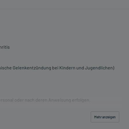
ritis
ronische Gelenkentzündung bei Kindern und Jugendlichen)
ersonal oder nach deren Anweisung erfolgen.
Mehr anzeigen
schwerde und/oder Dauer der Erkrankung und wird deshalb