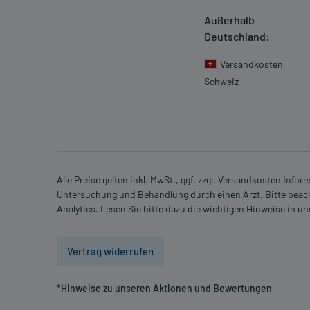
Welche unerwünschten Wirkungen können auftrete
Außerhalb
Deutschland:
- Infektion der oberen Atemwege
- Infektiöse Luftröhrenentzündung
Versandkosten
- Nasen-Rachen-Entzündung
Schweiz
- Nasennebenhöhlenentzündung
- Infektion der unteren Atemwege
- Entzündung der Bronchien
- Infektion der Harnwege
- Herpesvirus-Infektion
- Herpes (HSV-Infektion)
Alle Preise gelten inkl. MwSt., ggf. zzgl. Versandkosten Info
Untersuchung und Behandlung durch einen Arzt. Bitte beach
- Herpes im Mund
Analytics. Lesen Sie bitte dazu die wichtigen Hinweise in u
- Gürtelrose (Herpes zoster-Infektion)
- Lungenentzündung
- Grippe
Vertrag widerrufen
- Kopfschmerzen
- Benommenheit
*Hinweise zu unseren Aktionen und Bewertungen
- Bluthochdruck