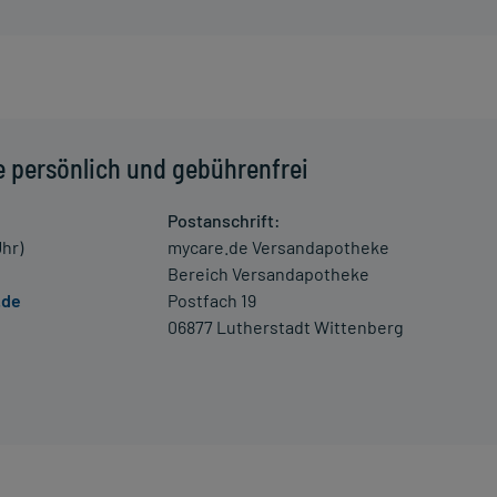
erung umgehend mit einem Arzt in Verbindung.
 Kleinkindern und älteren Menschen auf eine gewissenhafte
oder Apotheker nach etwaigen Auswirkungen oder
e persönlich und gebührenfrei
Postanschrift:
ngaben der Packungsbeilage abweichen. Da der Arzt sie
Uhr)
mycare.de Versandapotheke
 daher nach seinen Anweisungen anwenden.
Bereich Versandapotheke
.de
Postfach 19
06877 Lutherstadt Wittenberg
stems