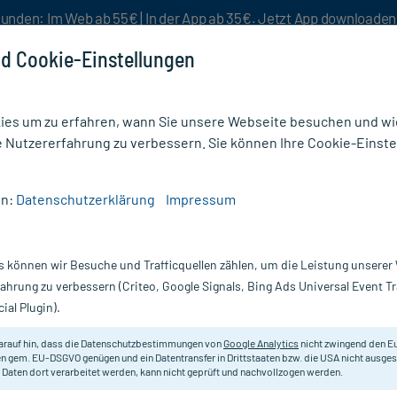
unden: Im Web ab 55€ | In der App ab 35€. Jetzt App downloade
d Cookie-Einstellungen
es um zu erfahren, wann Sie unsere Webseite besuchen und wie
e Nutzererfahrung zu verbessern. Sie können Ihre Cookie-Einste
nlösen
Rezeptur
Aktion %
en:
Datenschutzerklärung
Impressum
125MG FERTIGSPR
s können wir Besuche und Trafficquellen zählen, um die Leistung unsere
X4 St
ORENCIA 125 mg Injektionslösung i.
fahrung zu verbessern (Criteo, Google Signals, Bing Ads Universal Event 
ial Plugin).
Darreichung:
In
Inhalt:
3X
arauf hin, dass die Datenschutzbestimmungen von
Google Analytics
nicht zwingend den E
PZN:
0
n gem. EU-DSGVO genügen und ein Datentransfer in Drittstaaten bzw. die USA nicht ausg
Hersteller:
Br
 Daten dort verarbeitet werden, kann nicht geprüft und nachvollzogen werden.