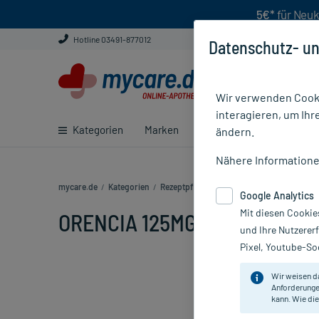
5€*
für Neuk
Hotline 03491-877012
Datenschutz- un
Wir verwenden Cooki
interagieren, um Ihr
Kategorien
Marken
Ratgeber
E-Rezept ei
ändern.
Nähere Information
mycare.de
/
Kategorien
/
Rezeptpflichtige Medikamente
/
ORENCIA 
Google Analytics
Mit diesen Cookie
ORENCIA 125MG FERTIGSPR, 3
und Ihre Nutzerer
Pixel, Youtube-Soc
Wir weisen d
Anforderunge
kann. Wie die