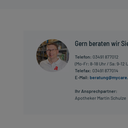
Überdosierung?
Setzen Sie sich bei dem Verdacht auf eine Überdosi
Generell gilt: Achten Sie vor allem bei Säuglingen,
Dosierung. Im Zweifelsfalle fragen Sie Ihren Arzt 
Gern beraten wir Si
Vorsichtsmaßnahmen.
Telefon:
03491 877012
Eine vom Arzt verordnete Dosierung kann von den A
(Mo-Fr: 8-18 Uhr / Sa: 9-12 
individuell abstimmt, sollten Sie das Arzneimittel
Telefax:
03491 877014
E-Mail:
beratung@mycare
Gegenanzeigen:
Ihr Ansprechpartner:
Was spricht gegen eine Anwendung?
Apotheker Martin Schulze
- Überempfindlichkeit gegen die Inhaltsstoffe
- Schwere unbehandelte Infektionen
- Blutvergiftung
- Infektionen infolge eines geschwächten Immunsy