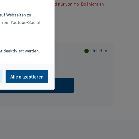
ühlt verschickt, daher Versand nur von Mo-Do (nicht an
 auf Webseiten zu
irion, Youtube-Social
Lieferbar
t deaktiviert werden.
Alle akzeptieren
ezept einlösen