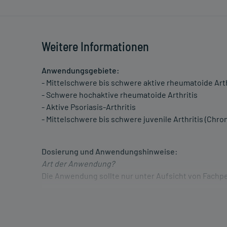
Weitere Informationen
Anwendungsgebiete:
- Mittelschwere bis schwere aktive rheumatoide Arth
- Schwere hochaktive rheumatoide Arthritis
- Aktive Psoriasis-Arthritis
- Mittelschwere bis schwere juvenile Arthritis (Ch
Dosierung und Anwendungshinweise:
Art der Anwendung?
Die Anwendung sollte nur unter Aufsicht von Fachp
Dauer der Anwendung?
Die Anwendungsdauer richtet sich nach Art der Be
nur von Ihrem Arzt bestimmt.