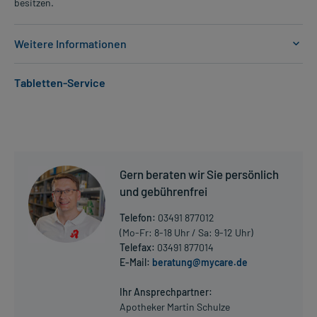
besitzen.
Weitere Informationen
Anwendungsgebiete:
Tabletten-Service
- Schlafstörungen
- Psychomotorische Erregungszustände
Dosierung und Anwendungshinweise:
Erwachsene
1 Tablette
Gern beraten wir Sie persönlich
1-mal täglich
und gebührenfrei
zu oder unabhängig von der Mahlzeit
Telefon:
03491 877012
Erwachsene
(Mo-Fr: 8-18 Uhr / Sa: 9-12 Uhr)
1 Tablette
Telefax:
03491 877014
3-mal täglich
E-Mail:
beratung@mycare.de
Mehr anzeigen
zu oder unabhängig von der Mahlzeit
Ihr Ansprechpartner:
Erwachsene
Apotheker Martin Schulze