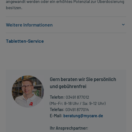
angewandt werden oder ein erhöhtes Potenzial zur Überdosierung
besitzen.
Weitere Informationen
Anwendungsgebiete:
Tabletten-Service
- Erhöhte Fettkonzentration im Blut (vor allem Cholesterin)
- Erbliche erhöhte Fettkonzentration im Blut (vor allem
Cholesterin)
- Fettstoffwechselstörung (kombinierte Hyperlipidämie)
- Vorbeugung gegen erhöhte Fettkonzentration im Blut nach einer
Organtransplantation
Gern beraten wir Sie persönlich
- Erbliche erhöhte Fettkonzentration im Blut (vor allem
Cholesterin)
und gebührenfrei
- Vorbeugung gegen Durchblutungsstörungen der Herzgefäße,
Telefon:
03491 877012
wenn bereits ein erhöhtes Risiko für eine Verengung der
(Mo-Fr: 8-18 Uhr / Sa: 9-12 Uhr)
Herzgefäße vorliegt
Telefax:
03491 877014
- Vorbeugung gegen erhöhte Fettkonzentration im Blut nach einer
E-Mail:
beratung@mycare.de
Organtransplantation
Mehr anzeigen
- Vorbeugung gegen Durchblutungsstörungen der Herzgefäße,
Ihr Ansprechpartner:
wenn bereits ein erhöhtes Risiko für eine Verengung der