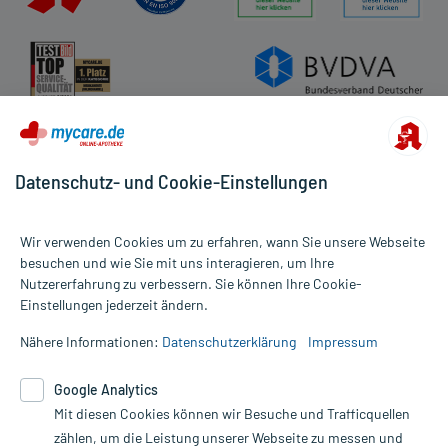
Datenschutz- und Cookie-Einstellungen
Wir verwenden Cookies um zu erfahren, wann Sie unsere Webseite
besuchen und wie Sie mit uns interagieren, um Ihre
Nutzererfahrung zu verbessern. Sie können Ihre Cookie-
Alle Preise gelten inkl. MwSt., ggf. zzgl. Versandkosten
Einstellungen jederzeit ändern.
Informationen auf dieser Website werden ausschließlich für
informative Zwecke zur Verfügung gestellt. Sie ersetzen keinesfalls
Nähere Informationen:
Datenschutzerklärung
Impressum
die Untersuchung und Behandlung durch einen Arzt. Bitte
beachten Sie, dass hierdurch weder Diagnosen gestellt noch
Google Analytics
Therapien eingeleitet werden können. | Diese Webseite benutzt
Google Analytics. Lesen Sie bitte dazu die wichtigen Hinweise in
Mit diesen Cookies können wir Besuche und Trafficquellen
unserer Datenschutzerklärung. Für den Widerruf einer Bestellung
zählen, um die Leistung unserer Webseite zu messen und