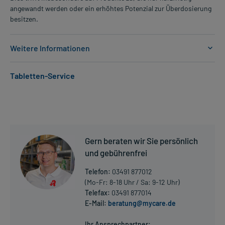
angewandt werden oder ein erhöhtes Potenzial zur Überdosierung
besitzen.
Weitere Informationen
Anwendungsgebiete:
Tabletten-Service
- Angststörung, generalisiert
- Nervenschmerzen
- Angststörung, generalisiert
- Epilepsie, wie:
- Epilepsie, wie:, wie:
- Epilepsie, wie:
Gern beraten wir Sie persönlich
- Epilepsie, fokal (auf einen Körperteil oder Funktion begrenzte
Anfälle)
und gebührenfrei
- Epilepsie, fokal, sekundär generalisiert (erst lokal, dann
Telefon:
03491 877012
ausgeweitet)
(Mo-Fr: 8-18 Uhr / Sa: 9-12 Uhr)
Telefax:
03491 877014
Dosierung und Anwendungshinweise:
E-Mail:
beratung@mycare.de
Mehr anzeigen
Erwachsene
1 Kapsel
Ihr Ansprechpartner: