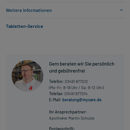
Weitere Informationen
Anwendungsgebiete:
Tabletten-Service
- Angststörung, generalisiert
- Nervenschmerzen
- Angststörung, generalisiert
- Epilepsie, wie:
- Epilepsie, wie:, wie:
- Epilepsie, wie:
Gern beraten wir Sie persönlich
- Epilepsie, fokal (auf einen Körperteil oder Funktion begrenzte
Anfälle)
und gebührenfrei
- Epilepsie, fokal, sekundär generalisiert (erst lokal, dann
Telefon:
03491 877012
ausgeweitet)
(Mo-Fr: 8-18 Uhr / Sa: 9-12 Uhr)
Telefax:
03491 877014
Dosierung und Anwendungshinweise:
E-Mail:
beratung@mycare.de
Mehr anzeigen
Erwachsene
1 Kapsel
Ihr Ansprechpartner:
2-3 mal täglich
Apotheker Martin Schulze
unabhängig von der Mahlzeit
Postanschrift: