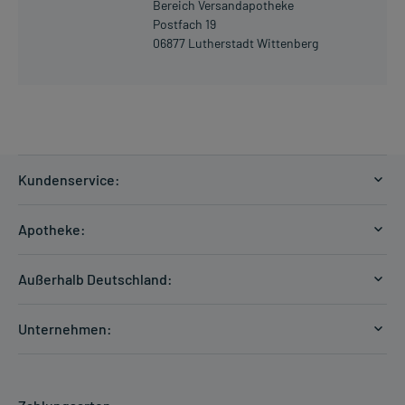
Bereich Versandapotheke
oder Apotheker überschritten werden.
Postfach 19
06877 Lutherstadt Wittenberg
Art der Anwendung?
Nehmen Sie das Arzneimittel mit Flüssigkeit (z.B. 1 Glas Wasser)
ein.
Dauer der Anwendung?
Die Anwendungsdauer richtet sich nach Art der Beschwerde
und/oder Dauer der Erkrankung und wird deshalb nur von Ihrem
Arzt bestimmt. Prinzipiell ist die Dauer der Anwendung zeitlich
Kundenservice:
nicht begrenzt, das Arzneimittel kann daher längerfristig
angewendet werden.
Versandkosten
Apotheke:
Zahlungsarten
Überdosierung?
Ratgeber
Kontakt
Bei einer Überdosierung kann es zu Schläfrigkeit, Verwirrtheit und
Außerhalb Deutschland:
Unruhe kommen. Setzen Sie sich bei dem Verdacht auf eine
E-Rezept
FAQ
Überdosierung umgehend mit einem Arzt in Verbindung.
Versandkosten Schweiz
Papierrezept einlösen
Hilfe
Unternehmen:
Formular anfordern
Einnahme vergessen?
mycarePlus
Experten-Team
Setzen Sie die Einnahme zum nächsten vorgeschriebenen
Arzneimittel-Check
Direktbestellung
Zeitpunkt ganz normal (also nicht mit der doppelten Menge) fort.
Apotheken Kompetenz
Hausapotheken-Check