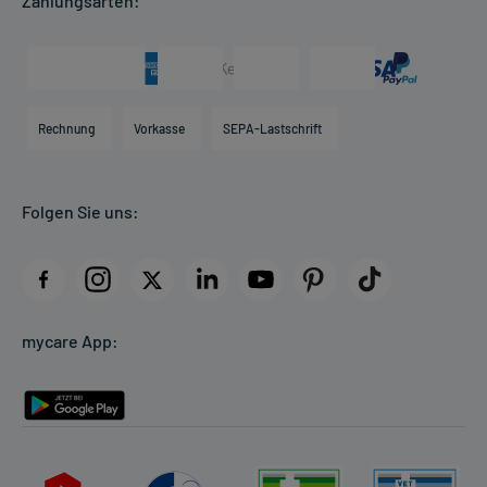
Zahlungsarten:
Newsletter
Historie
Generell gilt: Achten Sie vor allem bei Säuglingen, Kleinkindern und
Individuelle Blister
älteren Menschen auf eine gewissenhafte Dosierung. Im
Presse & Media
Arzneimittelinformationen
Zweifelsfalle fragen Sie Ihren Arzt oder Apotheker nach etwaigen
Karriere
Auswirkungen oder Vorsichtsmaßnahmen.
Hilfsmittelbox
Engagement
Direktabrechnung PKV
Rechnung
Vorkasse
SEPA-Lastschrift
Eine vom Arzt verordnete Dosierung kann von den Angaben der
Partner
Apotheke vor Ort
Packungsbeilage abweichen. Da der Arzt sie individuell abstimmt,
Kundenbewertungen
sollten Sie das Arzneimittel daher nach seinen Anweisungen
anwenden.
Folgen Sie uns:
AGB
Impressum
Gegenanzeigen:
Datenschutz
Was spricht gegen eine Anwendung?
Cookie-Einstellungen
Immer:
mycare App:
Rückgabe/Widerruf
- Überempfindlichkeit gegen die Inhaltsstoffe
Barrierefreiheitserklärung
Unter Umständen - sprechen Sie hierzu mit Ihrem Arzt oder
Apotheker:
- Diabetes mellitus (Zuckerkrankheit)
- Herzerkrankung