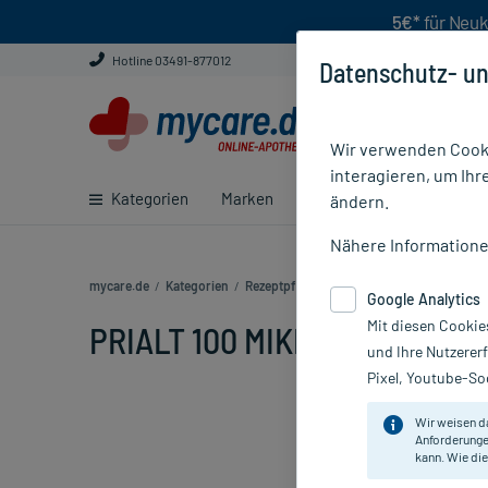
5€*
für Neuk
Hotline 03491-877012
Datenschutz- un
Wir verwenden Cooki
interagieren, um Ihr
Kategorien
Marken
Ratgeber
E-Rezept ei
ändern.
Nähere Information
mycare.de
/
Kategorien
/
Rezeptpflichtige Medikamente
/
PRIALT 1
Google Analytics
Mit diesen Cookie
PRIALT 100 MIKROGRAMM/ML,
und Ihre Nutzerer
Pixel, Youtube-Soc
Wir weisen d
Anforderunge
kann. Wie die