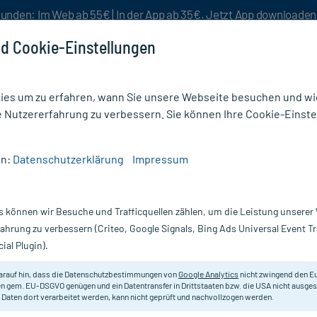
unden: Im Web ab 55€ | In der App ab 35€. Jetzt App downloade
d Cookie-Einstellungen
es um zu erfahren, wann Sie unsere Webseite besuchen und wie
e Nutzererfahrung zu verbessern. Sie können Ihre Cookie-Einste
nlösen
Rezeptur
Aktion %
en:
Datenschutzerklärung
Impressum
00 MIKROGRAMM/ML
s können wir Besuche und Trafficquellen zählen, um die Leistung unsere
 5 ml
PRIALT 100 Mikrogramm/ml Inf.Lsg
fahrung zu verbessern (Criteo, Google Signals, Bing Ads Universal Event 
ial Plugin).
Darreichung:
In
Inhalt:
5 
arauf hin, dass die Datenschutzbestimmungen von
Google Analytics
nicht zwingend den E
PZN:
0
n gem. EU-DSGVO genügen und ein Datentransfer in Drittstaaten bzw. die USA nicht ausg
Hersteller:
Es
 Daten dort verarbeitet werden, kann nicht geprüft und nachvollzogen werden.