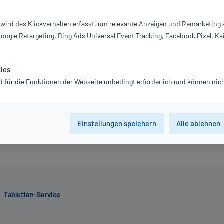
Achtung Kühlware! Artikel wird gek
Packstationen oder Postfilialen).
 wird das Klickverhalten erfasst, um relevante Anzeigen und Remarketing
3.051,80 €
Google Retargeting, Bing Ads Universal Event Tracking, Facebook Pixel, Ka
inkl. MwSt.
Gratis-Versand
innerhalb D.
kies
d für die Funktionen der Webseite unbedingt erforderlich und können nich
Der Artikel ist momentan nicht
Beratung für Produktalternat
Einstellungen speichern
Alle ablehnen
Tabletten-Service