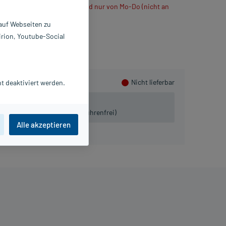
ühlt verschickt, daher Versand nur von Mo-Do (nicht an
 auf Webseiten zu
irion, Youtube-Social
Nicht lieferbar
t deaktiviert werden.
 lieferbar.
iven:
Tel. 03491-8770120 (gebührenfrei)
Alle akzeptieren