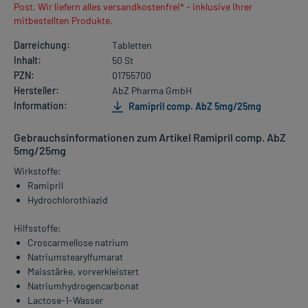
Post. Wir liefern alles versandkostenfrei* - inklusive Ihrer
mitbestellten Produkte.
Darreichung:
Tabletten
Inhalt:
50 St
PZN:
01755700
Hersteller:
AbZ Pharma GmbH
Information:
Ramipril comp. AbZ 5mg/25mg
Gebrauchsinformationen zum Artikel Ramipril comp. AbZ
5mg/25mg
Wirkstoffe:
Ramipril
Hydrochlorothiazid
Hilfsstoffe:
Croscarmellose natrium
Natriumstearylfumarat
Maisstärke, vorverkleistert
Natriumhydrogencarbonat
Lactose-1-Wasser