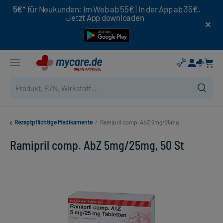
5€*
für Neukunden: Im Web ab 55€ | In der App ab 35€.
Jetzt App downloaden
Rezeptpflichtige Medikamente
/
Ramipril comp. AbZ 5mg/25mg
Ramipril comp. AbZ 5mg/25mg, 50 St