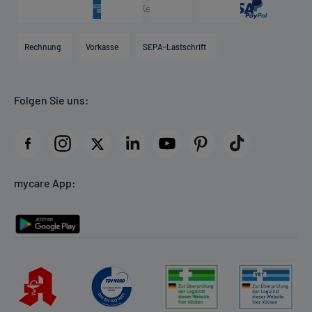
Arzneimittelinformationen
Karriere
Hilfsmittelbox
Engagement
Direktabrechnung PKV
Rechnung
Vorkasse
SEPA-Lastschrift
Partner
Apotheke vor Ort
Kundenbewertungen
Folgen Sie uns:
AGB
Impressum
Datenschutz
Cookie-Einstellungen
mycare App:
Rückgabe/Widerruf
Barrierefreiheitserklärung