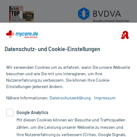
Datenschutz- und Cookie-Einstellungen
Wir verwenden Cookies um zu erfahren, wann Sie unsere Webseite
besuchen und wie Sie mit uns interagieren, um Ihre
Nutzererfahrung zu verbessern. Sie können Ihre Cookie-
Alle Preise gelten inkl. MwSt., ggf. zzgl. Versandkosten
Einstellungen jederzeit ändern.
Informationen auf dieser Website werden ausschließlich für
informative Zwecke zur Verfügung gestellt. Sie ersetzen keinesfalls
Nähere Informationen:
Datenschutzerklärung
Impressum
die Untersuchung und Behandlung durch einen Arzt. Bitte
beachten Sie, dass hierdurch weder Diagnosen gestellt noch
Google Analytics
Therapien eingeleitet werden können. | Diese Webseite benutzt
Google Analytics. Lesen Sie bitte dazu die wichtigen Hinweise in
Mit diesen Cookies können wir Besuche und Trafficquellen
unserer Datenschutzerklärung. Für den Widerruf einer Bestellung
zählen, um die Leistung unserer Webseite zu messen und
nutzen Sie das Formular:
Ihre Nutzererfahrung zu verbessern (Criteo, Google Signals,