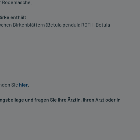
r Bodenlasche.
irke enthält
rischen Birkenblättern (Betula pendula ROTH, Betula
inden Sie
hier
.
sbeilage und fragen Sie Ihre Ärztin, Ihren Arzt oder in