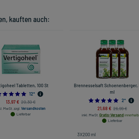
en, kauften auch:
tigoheel Tabletten, 100 St
Brennesselsaft Schoenenberger,
ml
4.75
12
*
5.0
2
*
13,97 €
20,30 €
21,68 €
26,99 €
kl. MwSt.
zzgl.
Versandkosten
Lieferbar
inkl. MwSt.
Gratis-Versand
innerhalb
Lieferbar