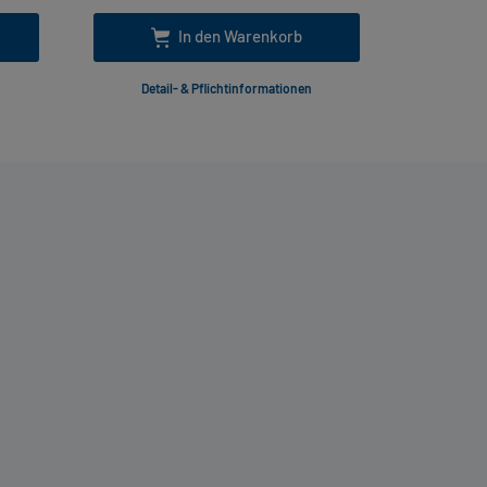
In den Warenkorb
Detail- & Pflichtinformationen
Deta