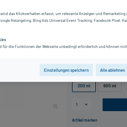
Darreichung:
Sa
Inhalt:
20
 wird das Klickverhalten erfasst, um relevante Anzeigen und Remarketing
PZN:
0
Google Retargeting, Bing Ads Universal Event Tracking, Facebook Pixel, Ka
Hersteller:
S
Information:
8,87 €
kies
UVP
9,99 €
89
Plus
d für die Funktionen der Webseite unbedingt erforderlich und können nich
inkl. MwSt.
zzgl.
Versandkosten
Grundpreis: 44,35 € / l
Einstellungen speichern
Alle ablehnen
Packungseinheit
200 ml
600 ml