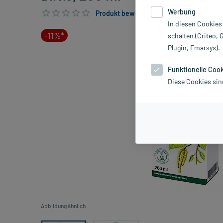
Werbung
Produkt bewerten & PlusHerzen sichern
In diesen Cookies
-11%*
schalten (Criteo, 
Plugin, Emarsys).
Funktionelle Coo
Diese Cookies sin
Abbildung ähnlich