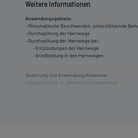
Weitere Informationen
Anwendungsgebiete:
- Rheumatische Beschwerden, unterstützende Beh
- Durchspülung der Harnwege
- Durchspülung der Harnwege,bei:
- Entzündungen der Harnwege
- Grießbildung in den Harnwegen
Dosierung und Anwendungshinweise:
Jugendliche ab 12 Jahren und Erwachsene
15 ml
2-3 mal täglich
morgens und abends, evtl. auch mittags, unabhängig
Die Gesamtdosis sollte nicht ohne Rücksprache mit
Art der Anwendung?