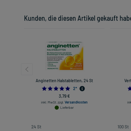
Kunden, die diesen Artikel gekauft hab
Anginetten Halstabletten, 24 St
Ver
5.0
2
*
3,79 €
inkl. MwSt.
zzgl.
Versandkosten
in
Lieferbar