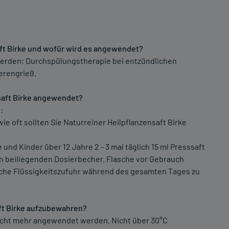
ft Birke und wofür wird es angewendet?
rden; Durchspülungstherapie bei entzündlichen
erengrieß.
saft Birke angewendet?
:
ie oft sollten Sie Naturreiner Heilpflanzensaft Birke
d Kinder über 12 Jahre 2 - 3 mal täglich 15 ml Presssaft
den beiliegenden Dosierbecher. Flasche vor Gebrauch
liche Flüssigkeitszufuhr während des gesamten Tages zu
ft Birke aufzubewahren?
nicht mehr angewendet werden. Nicht über 30°C