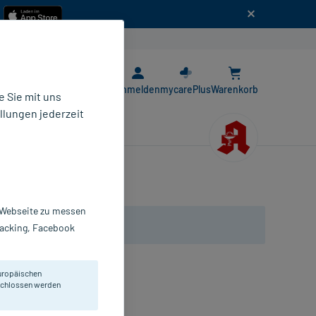
n
E-Rezept App
Anmelden
mycarePlus
Warenkorb
 Sie mit uns
llungen jederzeit
r Webseite zu messen
Tracking, Facebook
uropäischen
eschlossen werden
heumatischer Beschwerden.