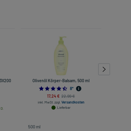
 3X200
Olivenöl Körper-Balsam, 500 ml
La Roc
Rückfe
4.5
8
*
17,24 €
22,99 €
inkl. MwSt.
zzgl.
Versandkosten
Lieferbar
 D.
inkl