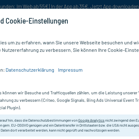
unden: Im Web ab 55€ | In der App ab 35€. Jetzt App downloade
d Cookie-Einstellungen
es um zu erfahren, wann Sie unsere Webseite besuchen und wie
e Nutzererfahrung zu verbessern. Sie können Ihre Cookie-Einste
nlösen
Rezeptur
Aktion %
en:
Datenschutzerklärung
Impressum
Arthritis
/
Schoenenberger Naturreiner Heilpflanzensaft Birke
s können wir Besuche und Trafficquellen zählen, um die Leistung unsere
Nur für kurze Zeit:
Gratis-Versand* ab 19€ Mindestbestellwert!
fahrung zu verbessern (Criteo, Google Signals, Bing Ads Universal Event 
ial Plugin).
Heilpflanzensaft
Schoenenberger
arauf hin, dass die Datenschutzbestimmungen von
Google Analytics
nicht zwingend den E
n gem. EU-DSGVO genügen und ein Datentransfer in Drittstaaten bzw. die USA nicht ausg
 Daten dort verarbeitet werden, kann nicht geprüft und nachvollzogen werden.
Zur unterstützende Behandlung r