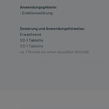
Anwendungsgebiete:
- Erektionsstörung
Dosierung und Anwendungshinweise:
Erwachsene
1/2-1 Tablette
1/2-1 Tablette
ca. 1 Stunde vor einer sexuellen Aktivität
Die Gesamtdosis sollte nicht ohne Rücksprache mit
Art der Anwendung?
Nehmen Sie das Arzneimittel mit Flüssigkeit (z.B. 1 G
Dauer der Anwendung?
Die Anwendungsdauer richtet sich nach Art der Be
nur von Ihrem Arzt bestimmt. Prinzipiell ist die Dau