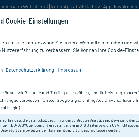
unden: Im Web ab 55€ | In der App ab 35€. Jetzt App downloade
d Cookie-Einstellungen
es um zu erfahren, wann Sie unsere Webseite besuchen und wie
e Nutzererfahrung zu verbessern. Sie können Ihre Cookie-Einste
nlösen
Rezeptur
Aktion %
en:
Datenschutzerklärung
Impressum
 - 1 A Pharma 50 mg Tabletten
s können wir Besuche und Trafficquellen zählen, um die Leistung unsere
Tabletten, 12 St
Scannen Sie Ihr E-Rezept in der myc
fahrung zu verbessern (Criteo, Google Signals, Bing Ads Universal Event 
versandkostenfrei* - inklusive Ihre
ial Plugin).
Darreichung:
Ta
arauf hin, dass die Datenschutzbestimmungen von
Google Analytics
nicht zwingend den E
Inhalt:
12
n gem. EU-DSGVO genügen und ein Datentransfer in Drittstaaten bzw. die USA nicht ausg
PZN:
01
 Daten dort verarbeitet werden, kann nicht geprüft und nachvollzogen werden.
Hersteller:
1