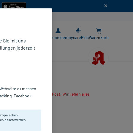
n
E-Rezept App
Anmelden
mycarePlus
Warenkorb
 Sie mit uns
llungen jederzeit
r Webseite zu messen
are App oder senden es per Post. Wir liefern alles
Tracking, Facebook
r mitbestellten Produkte.
bletten
uropäischen
 St
eschlossen werden
620816
 A Pharma GmbH