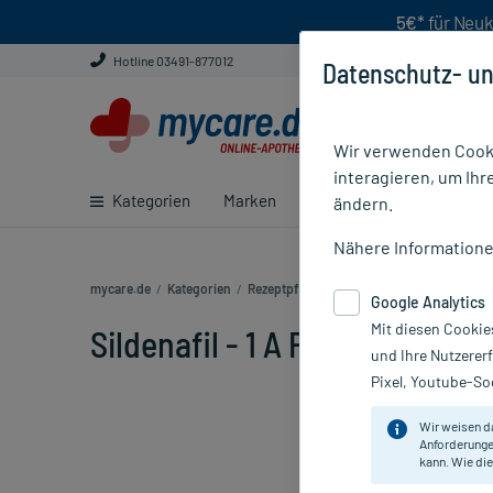
5€*
für Neuk
Hotline 03491-877012
Datenschutz- un
Wir verwenden Cooki
interagieren, um Ihr
Kategorien
Marken
Ratgeber
E-Rezept ei
ändern.
Nähere Information
mycare.de
/
Kategorien
/
Rezeptpflichtige Medikamente
/
Sildenafil
Google Analytics
Mit diesen Cookie
Sildenafil - 1 A Pharma 50 mg 
und Ihre Nutzerer
Pixel, Youtube-Soc
Wir weisen d
Anforderunge
kann. Wie die