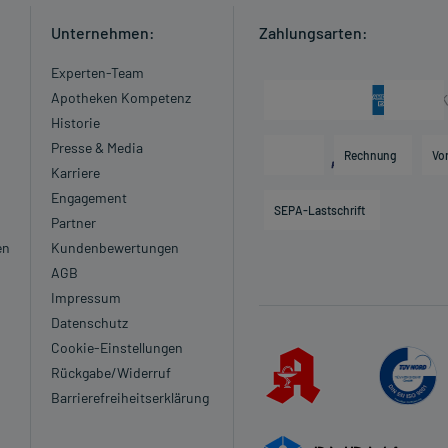
m Auge)
Unternehmen:
Zahlungsarten:
Experten-Team
zt oder Apotheker:
Apotheken Kompetenz
erden machen
Historie
Presse & Media
Rechnung
Vo
pereigenen Blutdruckkontrolle)
Karriere
Engagement
SEPA-Lastschrift
kung mit starker Verdickung und Einengung der
Partner
en
Kundenbewertungen
linken Herzhälfte)
AGB
Impressum
Datenschutz
Cookie-Einstellungen
Rückgabe/Widerruf
Barrierefreiheitserklärung
terkrankung der Augen)