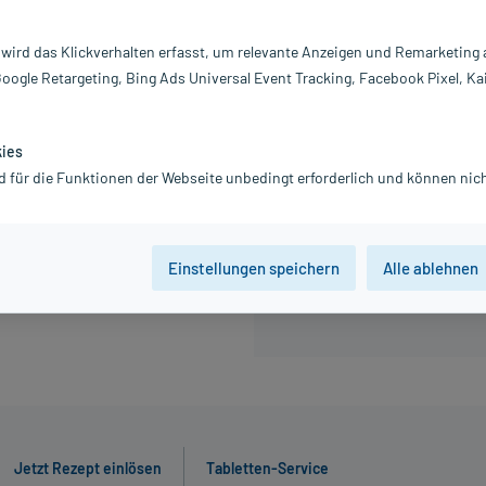
Information:
 wird das Klickverhalten erfasst, um relevante Anzeigen und Remarketing
28,88 €
Google Retargeting, Bing Ads Universal Event Tracking, Facebook Pixel, Ka
inkl. MwSt.
Gratis-Versand
innerhalb D.
kies
d für die Funktionen der Webseite unbedingt erforderlich und können nich
4 St
12 St
Einstellungen speichern
Alle ablehnen
Jetzt R
Jetzt Rezept einlösen
Tabletten-Service