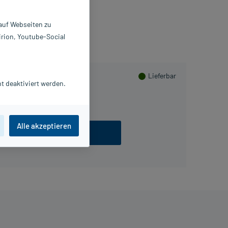
Beipackzettel als PDF
 auf Webseiten zu
irion, Youtube-Social
Lieferbar
t deaktiviert werden.
24 St
Alle akzeptieren
ezept einlösen