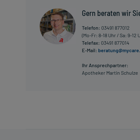
kann daher längerfristig angewendet werden.
Gern beraten wir Si
Überdosierung?
Bei einer Überdosierung kann es unter anderem zu 
Telefon:
03491 877012
Sehstörungen kommen. Setzen Sie sich bei dem Ver
(Mo-Fr: 8-18 Uhr / Sa: 9-12 
Verbindung.
Telefax:
03491 877014
E-Mail:
beratung@mycare
Generell gilt: Achten Sie vor allem bei Säuglingen,
Dosierung. Im Zweifelsfalle fragen Sie Ihren Arzt 
Ihr Ansprechpartner:
Vorsichtsmaßnahmen.
Apotheker Martin Schulze
Eine vom Arzt verordnete Dosierung kann von den A
individuell abstimmt, sollten Sie das Arzneimittel
Gegenanzeigen:
Was spricht gegen eine Anwendung?
Immer: