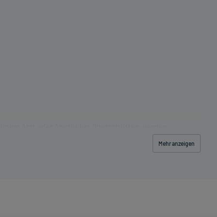
 einem Arzt oder Apotheker überschritten werden.
Mehr anzeigen
las Wasser) ein.
schwerde und/oder Dauer der Erkrankung und wird deshalb
er der Anwendung zeitlich nicht begrenzt, das Arzneimittel