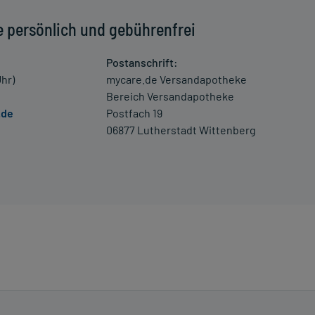
e persönlich und gebührenfrei
Kopfschmerzen, Schwindel, Verstopfung der Nase sowie zu
Postanschrift:
dacht auf eine Überdosierung umgehend mit einem Arzt in
Uhr)
mycare.de Versandapotheke
Bereich Versandapotheke
.de
Postfach 19
 Kleinkindern und älteren Menschen auf eine gewissenhafte
06877 Lutherstadt Wittenberg
oder Apotheker nach etwaigen Auswirkungen oder
ngaben der Packungsbeilage abweichen. Da der Arzt sie
 daher nach seinen Anweisungen anwenden.