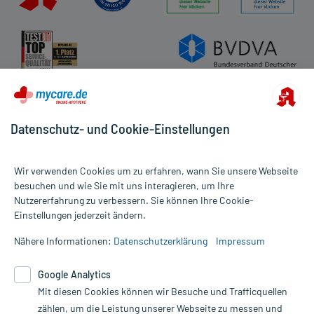
Datenschutz- und Cookie-Einstellungen
Wir verwenden Cookies um zu erfahren, wann Sie unsere Webseite
besuchen und wie Sie mit uns interagieren, um Ihre
Nutzererfahrung zu verbessern. Sie können Ihre Cookie-
Alle Preise gelten inkl. MwSt., ggf. zzgl. Versandkosten
Einstellungen jederzeit ändern.
Informationen auf dieser Website werden ausschließlich für
informative Zwecke zur Verfügung gestellt. Sie ersetzen keinesfalls
Nähere Informationen:
Datenschutzerklärung
Impressum
die Untersuchung und Behandlung durch einen Arzt. Bitte
beachten Sie, dass hierdurch weder Diagnosen gestellt noch
Google Analytics
Therapien eingeleitet werden können. | Diese Webseite benutzt
Google Analytics. Lesen Sie bitte dazu die wichtigen Hinweise in
Mit diesen Cookies können wir Besuche und Trafficquellen
unserer Datenschutzerklärung. Für den Widerruf einer Bestellung
zählen, um die Leistung unserer Webseite zu messen und