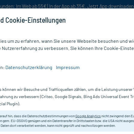
unden: Im Web ab 55€ | In der App ab 35€. Jetzt App downloade
d Cookie-Einstellungen
es um zu erfahren, wann Sie unsere Webseite besuchen und wie
e Nutzererfahrung zu verbessern. Sie können Ihre Cookie-Einste
nlösen
Rezeptur
Aktion %
en:
Datenschutzerklärung
Impressum
rdauung
/
SymbioLact B
s können wir Besuche und Trafficquellen zählen, um die Leistung unsere
Nur für kurze Zeit:
Gratis-Versand* ab 19€ Mindestbestellwert!
fahrung zu verbessern (Criteo, Google Signals, Bing Ads Universal Event 
ial Plugin).
arauf hin, dass die Datenschutzbestimmungen von
Google Analytics
nicht zwingend den E
Nahrungsergänzungsmittel mit Biot
n gem. EU-DSGVO genügen und ein Datentransfer in Drittstaaten bzw. die USA nicht ausg
 Daten dort verarbeitet werden, kann nicht geprüft und nachvollzogen werden.
Dickdarm. Pulver zum Bereiten ein