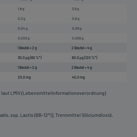
1,8 g
3,6 g
0,3 g
0,6 g
0,04 g
0,09 g
0,003 g
0,006 g
1 Beutel = 2 g
2 Beutel = 4 g
30,0 µg (60 %*)
60,0 µg (120 %*)
1 Beutel = 2 g
2 Beutel = 4 g
20,0 mg
40,0 mg
r laut LMIV (Lebensmittelinformationsverordnung)
lis, ssp. Lactis (BB-12®)], Trennmittel Siliciumdioxid,