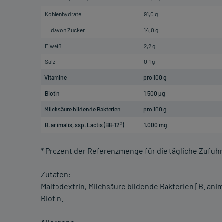
Kohlenhydrate
91,0 g
davon Zucker
14,0 g
Eiweiß
2,2 g
Salz
0,1 g
Vitamine
pro 100 g
Biotin
1.500 µg
Milchsäure bildende Bakterien
pro 100 g
B. animalis, ssp. Lactis (BB-12®)
1.000 mg
* Prozent der Referenzmenge für die tägliche Zufuh
Zutaten:
Maltodextrin, Milchsäure bildende Bakterien [B. anima
Biotin.
Allergene: