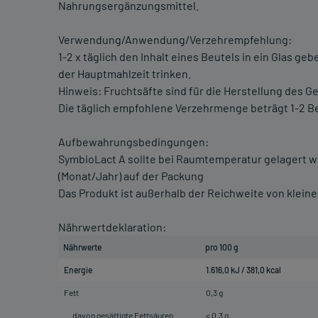
Nahrungsergänzungsmittel.
Verwendung/Anwendung/Verzehrempfehlung:
1-2 x täglich den Inhalt eines Beutels in ein Glas 
der Hauptmahlzeit trinken.
Hinweis: Fruchtsäfte sind für die Herstellung des G
Die täglich empfohlene Verzehrmenge beträgt 1-2 Be
Aufbewahrungsbedingungen:
SymbioLact A sollte bei Raumtemperatur gelagert w
(Monat/Jahr) auf der Packung
Das Produkt ist außerhalb der Reichweite von kleine
Nährwertdeklaration:
Nährwerte
pro 100 g
Energie
1.616,0 kJ / 381,0 kcal
Fett
0,3 g
davon gesättigte Fettsäuren
< 0,3 g