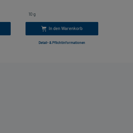
In den Warenkorb
Detail- & Pflichtinformationen
Deta