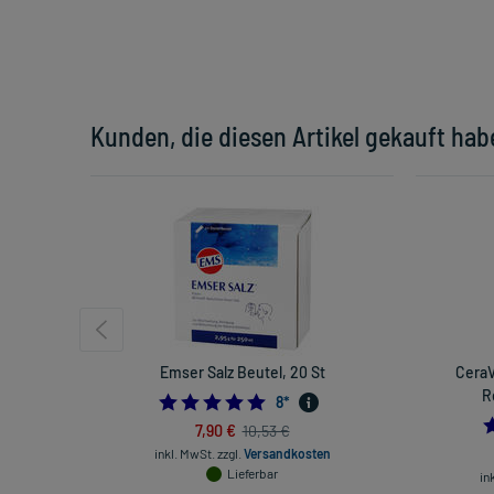
Kunden, die diesen Artikel gekauft hab
Emser Salz Beutel, 20 St
CeraV
R
5.0
8
*
7,90 €
10,53 €
inkl. MwSt.
zzgl.
Versandkosten
Lieferbar
in