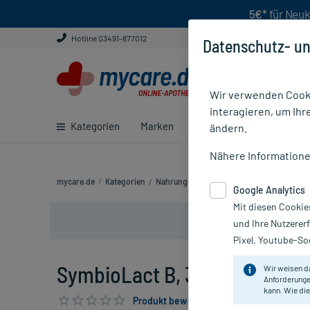
5€*
für Neuk
Hotline 03491-877012
Datenschutz- un
Wir verwenden Cooki
interagieren, um Ihr
Kategorien
Marken
Ratgeber
E-Rezept ei
ändern.
Nähere Information
mycare.de
/
Kategorien
/
Nahrungsergänzung
/
Magen, Darm & Ve
Google Analytics
Mit diesen Cookie
und Ihre Nutzerer
Pixel, Youtube-Soc
SymbioLact B, 3X30 St
Wir weisen d
Anforderunge
kann. Wie die
Produkt bewerten & PlusHerzen sichern