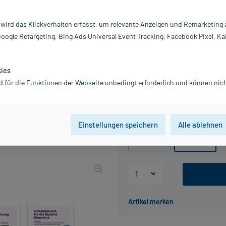
Darreichung:
Be
Inhalt:
3X
 wird das Klickverhalten erfasst, um relevante Anzeigen und Remarketing
PZN:
00
Google Retargeting, Bing Ads Universal Event Tracking, Facebook Pixel, Ka
Hersteller:
K
Information:
84,19 €
kies
UVP
94,49 €
842
d für die Funktionen der Webseite unbedingt erforderlich und können nich
inkl. MwSt.
Gratis-Versand
innerhalb D.
Packungseinheit
Einstellungen speichern
Alle ablehnen
30 St
90 St