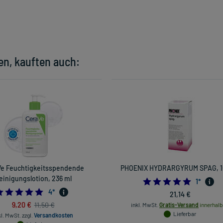
en, kauften auch:
e Feuchtigkeitsspendende
PHOENIX HYDRARGYRUM SPAG, 1
einigungslotion, 236 ml
5.0
1
*
5.0
4
*
21,14 €
9,20 €
11,50 €
inkl. MwSt.
Gratis-Versand
innerhalb
Lieferbar
kl. MwSt.
zzgl.
Versandkosten