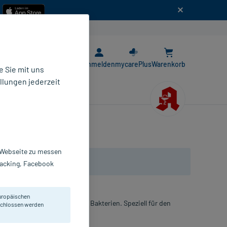
n
E-Rezept App
Anmelden
mycarePlus
Warenkorb
 Sie mit uns
llungen jederzeit
r Webseite zu messen
Tracking, Facebook
uropäischen
in und milchsäurebildenden Bakterien. Speziell für den
eschlossen werden
es Getränks.