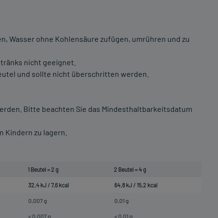
geben, Wasser ohne Kohlensäure zufügen, umrühren und zu
etränks nicht geeignet.
utel und sollte nicht überschritten werden.
erden. Bitte beachten Sie das Mindesthaltbarkeitsdatum
n Kindern zu lagern.
1 Beutel = 2 g
2 Beutel = 4 g
32,4 kJ / 7,6 kcal
64,8 kJ / 15,2 kcal
0,007 g
0,01 g
< 0,007 g
< 0,01 g