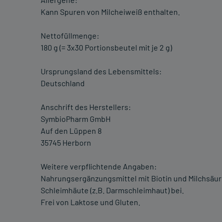
Kann Spuren von Milcheiweiß enthalten.
Nettofüllmenge:
180 g (= 3x30 Portionsbeutel mit je 2 g)
Ursprungsland des Lebensmittels:
Deutschland
Anschrift des Herstellers:
SymbioPharm GmbH
Auf den Lüppen 8
35745 Herborn
Weitere verpflichtende Angaben:
Nahrungsergänzungsmittel mit Biotin und Milchsäure
Schleimhäute (z.B. Darmschleimhaut) bei.
Frei von Laktose und Gluten.