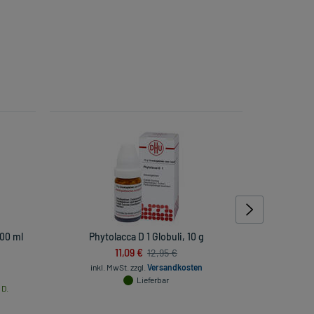
00 ml
Phytolacca D 1 Globuli, 10 g
Cocc
11,09 €
12,95 €
inkl. MwSt.
zzgl.
Versandkosten
Lieferbar
 D.
inkl