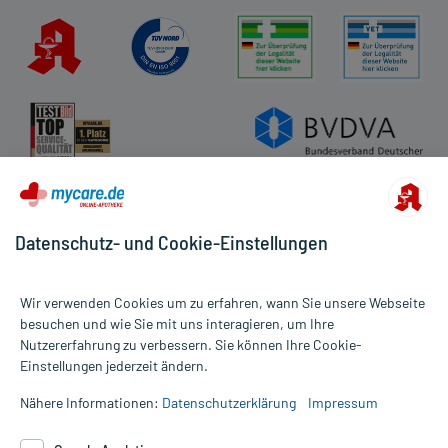
Datenschutz- und Cookie-Einstellungen
Wir verwenden Cookies um zu erfahren, wann Sie unsere Webseite
besuchen und wie Sie mit uns interagieren, um Ihre
Nutzererfahrung zu verbessern. Sie können Ihre Cookie-
Alle Preise gelten inkl. MwSt., ggf. zzgl. Versandkosten
Einstellungen jederzeit ändern.
Informationen auf dieser Website werden ausschließlich für
informative Zwecke zur Verfügung gestellt. Sie ersetzen keinesfalls
Nähere Informationen:
Datenschutzerklärung
Impressum
die Untersuchung und Behandlung durch einen Arzt. Bitte
beachten Sie, dass hierdurch weder Diagnosen gestellt noch