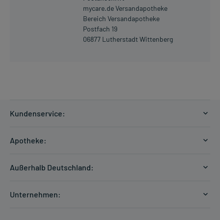
mycare.de Versandapotheke
Bereich Versandapotheke
Postfach 19
06877 Lutherstadt Wittenberg
Kundenservice:
Versandkosten
Apotheke:
Zahlungsarten
Ratgeber
Kontakt
Außerhalb Deutschland:
E-Rezept
FAQ
Versandkosten Schweiz
Papierrezept einlösen
Hilfe
Unternehmen:
Formular anfordern
mycarePlus
Experten-Team
Arzneimittel-Check