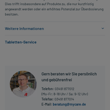
Dies trifft insbesondere auf Produkte zu, die nur kurzfristig
angewandt werden oder ein erhöhtes Potenzial zur Überdosierung
besitzen.
Weitere Informationen
Anwendungsgebiete:
Tabletten-Service
- Vorbeugung der Transplantatabstoßung bei Leber-, Nieren- oder
Herztransplantationen
- Behandlung der Transplantatabstoßung, die sich gegenüber
anderen Immunsuppressiva als therapieresistent erweist
Dosierung und Anwendungshinweise:
Gern beraten wir Sie persönlich
Art der Anwendung?
und gebührenfrei
Nehmen Sie das Arzneimittel mit Flüssigkeit (z.B. 1 Glas Wasser)
ein.
Telefon:
03491 877012
(Mo-Fr: 8-18 Uhr / Sa: 9-12 Uhr)
Dauer der Anwendung?
Telefax:
03491 877014
Die Anwendungsdauer richtet sich nach Art der Beschwerde
E-Mail:
beratung@mycare.de
Mehr anzeigen
und/oder Dauer der Erkrankung und wird deshalb nur von Ihrem