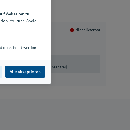
 auf Webseiten zu
irion, Youtube-Social
Nicht lieferbar
98 St
t deaktiviert werden.
 lieferbar.
iven:
Tel. 03491-8770120 (gebührenfrei)
Alle akzeptieren