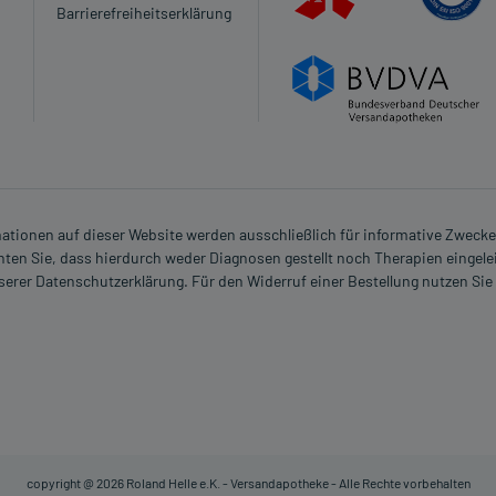
Mitral- bzw. Aortenklappe)
Barrierefreiheitserklärung
blutung der Niere eingeschränkt ist
e:
rmationen auf dieser Website werden ausschließlich für informative Zwecke z
ten Sie, dass hierdurch weder Diagnosen gestellt noch Therapien eingele
der Vorgeschichte
nserer Datenschutzerklärung. Für den Widerruf einer Bestellung nutzen Sie
eimittel darf nicht angewendet werden.
erzeitigen Erkenntnissen nicht angewendet werden.
en Erkenntnissen abgeraten. Eventuell ist ein Abstillen in
copyright @ 2026 Roland Helle e.K. - Versandapotheke - Alle Rechte vorbehalten