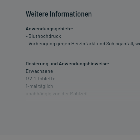
Weitere Informationen
Anwendungsgebiete:
- Bluthochdruck
- Vorbeugung gegen Herzinfarkt und Schlaganfall, we
Dosierung und Anwendungshinweise:
Erwachsene
1/2-1 Tablette
1-mal täglich
unabhängig von der Mahlzeit
Erwachsene
2 Tabletten
1-mal täglich
unabhängig von der Mahlzeit