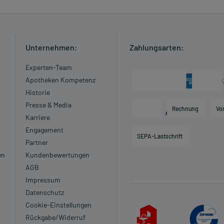
 Kleinkindern und älteren Menschen auf eine gewissenhafte
oder Apotheker nach etwaigen Auswirkungen oder
Unternehmen:
Zahlungsarten:
ngaben der Packungsbeilage abweichen. Da der Arzt sie
 daher nach seinen Anweisungen anwenden.
Experten-Team
Apotheken Kompetenz
Historie
Presse & Media
Rechnung
Vo
Karriere
Engagement
SEPA-Lastschrift
Partner
nwege verstopft sind.
en
Kundenbewertungen
AGB
zt oder Apotheker:
Impressum
lut zur saueren Seite (Azidose)
Datenschutz
d Einengung der Herzkammer (Hypertrophe
Cookie-Einstellungen
Rückgabe/Widerruf