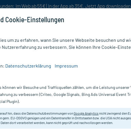
unden: Im Web ab 55€ | In der App ab 35€. Jetzt App downloade
d Cookie-Einstellungen
es um zu erfahren, wann Sie unsere Webseite besuchen und wie
e Nutzererfahrung zu verbessern. Sie können Ihre Cookie-Einste
nlösen
Rezeptur
Aktion %
en:
Datenschutzerklärung
Impressum
RTAN ABZ 40MG
s können wir Besuche und Trafficquellen zählen, um die Leistung unsere
St
TELMISARTAN AbZ 40 mg Tablette
fahrung zu verbessern (Criteo, Google Signals, Bing Ads Universal Event 
ial Plugin).
Darreichung:
Ta
Inhalt:
28
arauf hin, dass die Datenschutzbestimmungen von
Google Analytics
nicht zwingend den E
PZN:
02
n gem. EU-DSGVO genügen und ein Datentransfer in Drittstaaten bzw. die USA nicht ausg
Hersteller:
A
 Daten dort verarbeitet werden, kann nicht geprüft und nachvollzogen werden.