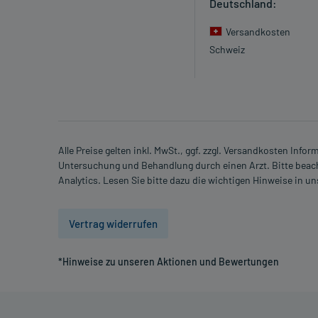
- Verengung einer Herzklappe der linken Herzhälfte (
Deutschland:
- Verengung einer Nierenarterie, wodurch die Durch
Versandkosten
- Eingeschränkte Nierenfunktion
Schweiz
- Eingeschränkte Leberfunktion
- Diabetes mellitus (Zuckerkrankheit)
- Überproduktion von Aldosteron in der Nebenniere
- Störungen des Flüssigkeit- und Salzhaushaltes, wi
- Erhöhte Kaliumwerte
- Natriummangel
Alle Preise gelten inkl. MwSt., ggf. zzgl. Versandkosten Info
- Flüssigkeitsmangel
Untersuchung und Behandlung durch einen Arzt. Bitte beach
- Rhabdomyolyse (Schädigung von Muskelzellen), in 
Analytics. Lesen Sie bitte dazu die wichtigen Hinweise in u
Welche Altersgruppe ist zu beachten?
- Kinder und Jugendliche unter 18 Jahren: Das Arzn
Vertrag widerrufen
Was ist mit Schwangerschaft und Stillzeit?
*Hinweise zu unseren Aktionen und Bewertungen
- Schwangerschaft: Das Arzneimittel sollte nach d
- Stillzeit: Von einer Anwendung wird nach derzeitig
Erwägung zu ziehen.