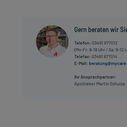
Die Gesamtdosis sollte nicht ohne Rücksprache mit
Art der Anwendung?
Nehmen Sie das Arzneimittel mit Flüssigkeit (z.B. 1 G
Gern beraten wir Si
Dauer der Anwendung?
Telefon:
03491 877012
Die Anwendungsdauer richtet sich nach Art der Be
(Mo-Fr: 8-18 Uhr / Sa: 9-12 
nur von Ihrem Arzt bestimmt.
Telefax:
03491 877014
E-Mail:
beratung@mycare
Überdosierung?
Bei einer Überdosierung kann es unter anderem zu 
Ihr Ansprechpartner:
Pulserniedrigung kommen. Setzen Sie sich bei dem
Apotheker Martin Schulze
in Verbindung.
Einnahme vergessen?
Setzen Sie die Einnahme zum nächsten vorgeschrieb
Menge) fort.