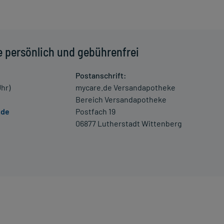
 einem Arzt oder Apotheker überschritten werden.
las Wasser) ein.
e persönlich und gebührenfrei
Postanschrift:
schwerde und/oder Dauer der Erkrankung und wird deshalb
Uhr)
mycare.de Versandapotheke
Bereich Versandapotheke
.de
Postfach 19
06877 Lutherstadt Wittenberg
niedrigem Blutdruck, erhöhter Herzfrequenz und
 Verdacht auf eine Überdosierung umgehend mit einem Arzt
enen Zeitpunkt ganz normal (also nicht mit der doppelten