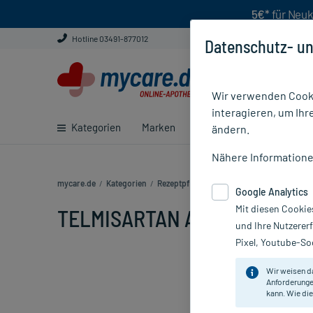
5€*
für Neuk
Hotline 03491-877012
Datenschutz- un
Wir verwenden Cooki
interagieren, um Ihr
Kategorien
Marken
Ratgeber
E-Rezept ei
ändern.
Nähere Information
mycare.de
/
Kategorien
/
Rezeptpflichtige Medikamente
/
TELMISA
Google Analytics
Mit diesen Cookie
TELMISARTAN ABZ 40MG, 28 
und Ihre Nutzerer
Pixel, Youtube-Soc
Wir weisen d
Anforderunge
kann. Wie die