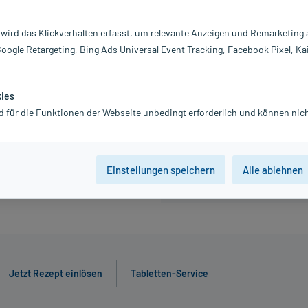
15,23 €
 wird das Klickverhalten erfasst, um relevante Anzeigen und Remarketing
inkl. MwSt.
zzgl.
Versandkosten
Google Retargeting, Bing Ads Universal Event Tracking, Facebook Pixel, Ka
kies
28 St
56 St
d für die Funktionen der Webseite unbedingt erforderlich und können nich
Der Artikel ist momentan nicht
Beratung für Produktalternat
Einstellungen speichern
Alle ablehnen
Jetzt Rezept einlösen
Tabletten-Service