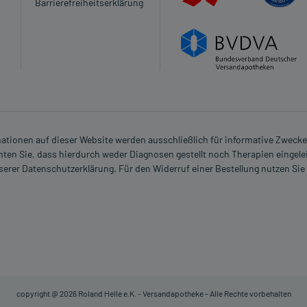
Barrierefreiheitserklärung
Es spielen verschiedene Überlegungen eine Rolle, ob und
wendet werden kann.
en Erkenntnissen abgeraten. Eventuell ist ein Abstillen in
 verordnet worden, sprechen Sie mit Ihrem Arzt oder
in, als das Risiko, das die Anwendung bei einer
rmationen auf dieser Website werden ausschließlich für informative Zwecke z
ten Sie, dass hierdurch weder Diagnosen gestellt noch Therapien eingele
nserer Datenschutzerklärung. Für den Widerruf einer Bestellung nutzen Sie
n?
copyright @ 2026 Roland Helle e.K. - Versandapotheke - Alle Rechte vorbehalten