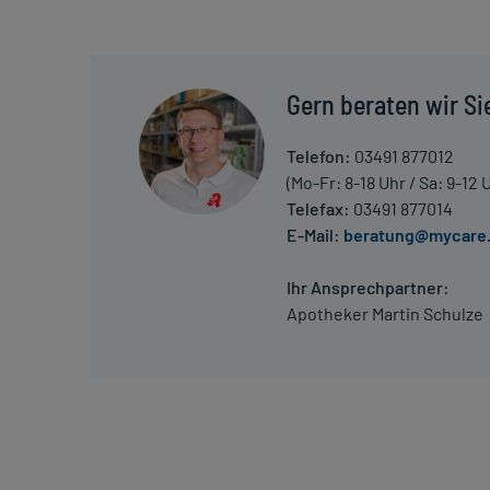
Die Gesamtdosis sollte nicht ohne Rücksprache mit
Art der Anwendung?
Nehmen Sie das Arzneimittel mit Flüssigkeit (z.B. 1 G
Gern beraten wir Si
Dauer der Anwendung?
Telefon:
03491 877012
Die Anwendungsdauer richtet sich nach Art der Be
(Mo-Fr: 8-18 Uhr / Sa: 9-12 
nur von Ihrem Arzt bestimmt.
Telefax:
03491 877014
E-Mail:
beratung@mycare
Überdosierung?
Setzen Sie sich bei dem Verdacht auf eine Überdosi
Ihr Ansprechpartner:
Apotheker Martin Schulze
Einnahme vergessen?
Einnahme um mind. 12 Stunden verpasst: Setzen Si
normal (also nicht mit der doppelten Menge) fort.
Einnahme um max. 12 Stunden verpasst: Nehmen Sie 
dann Ihren ursprünglichen Zeitplan ein.
Generell gilt: Achten Sie vor allem bei Säuglingen,