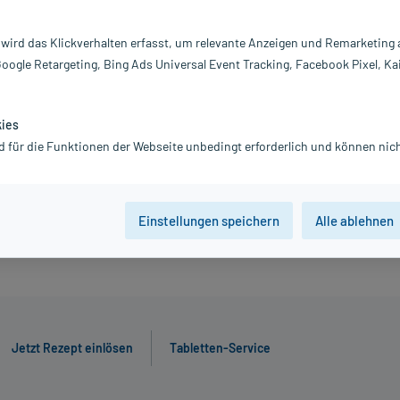
291,38 €
 wird das Klickverhalten erfasst, um relevante Anzeigen und Remarketing
inkl. MwSt.
Gratis-Versand
innerhalb D.
Google Retargeting, Bing Ads Universal Event Tracking, Facebook Pixel, Ka
kies
30 St
90 St
d für die Funktionen der Webseite unbedingt erforderlich und können nich
Jetzt R
Einstellungen speichern
Alle ablehnen
Jetzt Rezept einlösen
Tabletten-Service