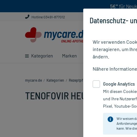
5€*
für Neuk
Hotline 03491-877012
Datenschutz- un
Wir verwenden Cooki
interagieren, um Ihr
Kategorien
Marken
Ratgeber
E-Rezept ei
ändern.
Nähere Information
mycare.de
/
Kategorien
/
Rezeptpflichtige Medikamente
/
TENOFOV
Google Analytics
Mit diesen Cookie
TENOFOVIR HEUMANN 245MG,
und Ihre Nutzerer
Pixel, Youtube-Soc
Wir weisen d
Anforderunge
kann. Wie die