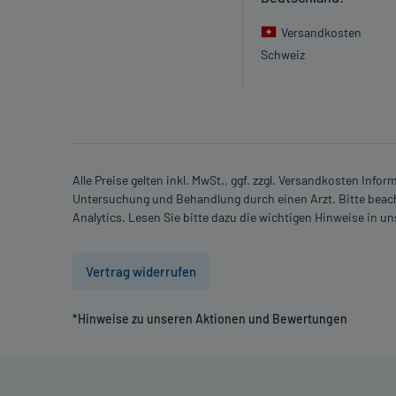
- Schwangerschaft: Wenden Sie sich an Ihren Arzt. 
Versandkosten
wie das Arzneimittel in der Schwangerschaft ange
Schweiz
- Stillzeit: Von einer Anwendung wird nach derzeitig
Erwägung zu ziehen.
Ist Ihnen das Arzneimittel trotz einer Gegenanzeige
Apotheker. Der therapeutische Nutzen kann höher se
Gegenanzeige in sich birgt.
Alle Preise gelten inkl. MwSt., ggf. zzgl. Versandkosten Info
Untersuchung und Behandlung durch einen Arzt. Bitte beach
Analytics. Lesen Sie bitte dazu die wichtigen Hinweise in u
Nebenwirkungen:
Welche unerwünschten Wirkungen können auftrete
Vertrag widerrufen
- Phosphatmangel
- Schwindelgefühl
*Hinweise zu unseren Aktionen und Bewertungen
- Durchfälle
- Erbrechen
- Übelkeit
- Hautausschlag