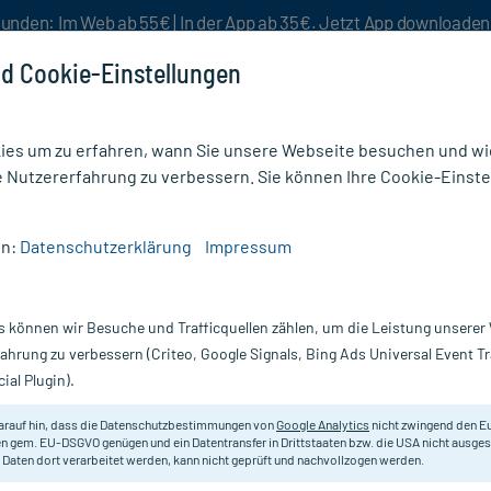
unden: Im Web ab 55€ | In der App ab 35€. Jetzt App downloade
d Cookie-Einstellungen
es um zu erfahren, wann Sie unsere Webseite besuchen und wie
e Nutzererfahrung zu verbessern. Sie können Ihre Cookie-Einste
nlösen
Rezeptur
Aktion %
en:
Datenschutzerklärung
Impressum
IR HEUMANN 245MG
s können wir Besuche und Trafficquellen zählen, um die Leistung unsere
 90 St
TENOFOVIRDISOPROXIL Heumann 2
fahrung zu verbessern (Criteo, Google Signals, Bing Ads Universal Event 
ial Plugin).
Darreichung:
Fi
Inhalt:
90
arauf hin, dass die Datenschutzbestimmungen von
Google Analytics
nicht zwingend den E
PZN:
13
n gem. EU-DSGVO genügen und ein Datentransfer in Drittstaaten bzw. die USA nicht ausg
Hersteller:
H
 Daten dort verarbeitet werden, kann nicht geprüft und nachvollzogen werden.