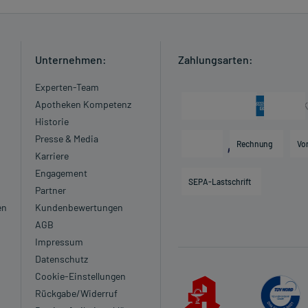
oder Apotheker nach etwaigen Auswirkungen oder
Unternehmen:
Zahlungsarten:
ngaben der Packungsbeilage abweichen. Da der Arzt sie
 daher nach seinen Anweisungen anwenden.
Experten-Team
Apotheken Kompetenz
Historie
Presse & Media
Rechnung
Vo
Karriere
Engagement
SEPA-Lastschrift
Partner
en
Kundenbewertungen
zneimittel darf nicht angewendet werden.
AGB
n dieser Gruppe in der Regel nicht angewendet werden. Es
Impressum
er Darreichungsform besser geeignet sind.
Datenschutz
uppe liegen keine Dosierungsangaben vor.
Cookie-Einstellungen
Rückgabe/Widerruf