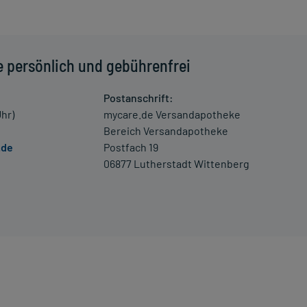
 einem Arzt oder Apotheker überschritten werden.
las Wasser) ein.
e persönlich und gebührenfrei
Postanschrift:
schwerde und/oder Dauer der Erkrankung und wird deshalb
Uhr)
mycare.de Versandapotheke
Bereich Versandapotheke
.de
Postfach 19
06877 Lutherstadt Wittenberg
erung umgehend mit einem Arzt in Verbindung.
e die Einnahme zum nächsten vorgeschriebenen Zeitpunkt
das Arzneimittel ein, sobald Sie daran denken und halten
 Kleinkindern und älteren Menschen auf eine gewissenhafte