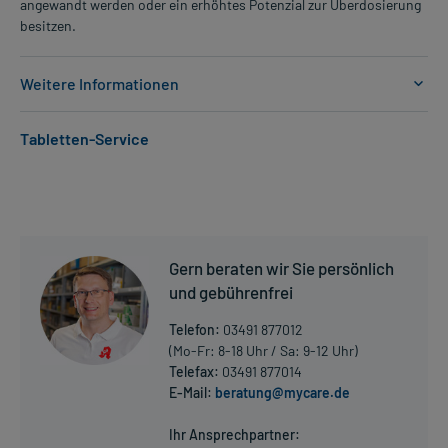
angewandt werden oder ein erhöhtes Potenzial zur Überdosierung
besitzen.
Weitere Informationen
Anwendungsgebiete:
Tabletten-Service
- Schubförmige, zurückgehende Multiple Sklerose
Dosierung und Anwendungshinweise:
Kinder und Jugendliche ab 10 Jahren unter 40 kg Körpergewicht
1/2 Tablette
1-mal täglich
Gern beraten wir Sie persönlich
unabhängig von der Mahlzeit
und gebührenfrei
Kinder und Jugendliche ab 10 Jahren über 40 kg Körpergewicht
Telefon:
03491 877012
1 Tablette
(Mo-Fr: 8-18 Uhr / Sa: 9-12 Uhr)
1-mal täglich
Telefax:
03491 877014
unabhängig von der Mahlzeit
E-Mail:
beratung@mycare.de
Mehr anzeigen
Erwachsene
Ihr Ansprechpartner: