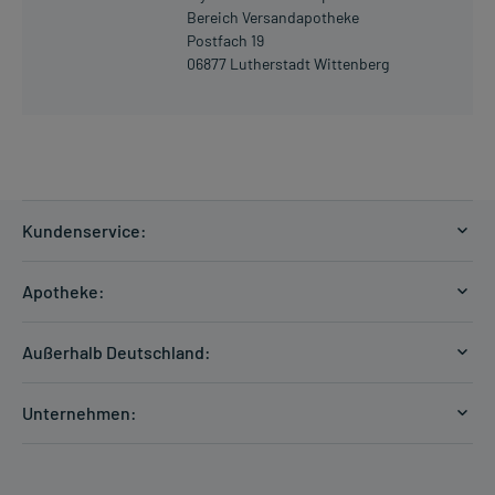
Bereich Versandapotheke
Postfach 19
06877 Lutherstadt Wittenberg
Kundenservice:
Versandkosten
Apotheke:
Zahlungsarten
Ratgeber
Kontakt
Außerhalb Deutschland:
E-Rezept
FAQ
Versandkosten Schweiz
Papierrezept einlösen
Hilfe
Unternehmen:
Formular anfordern
mycarePlus
Experten-Team
Arzneimittel-Check
Direktbestellung
Apotheken Kompetenz