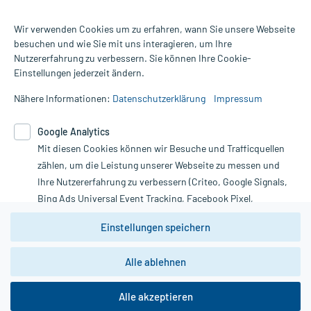
Wir verwenden Cookies um zu erfahren, wann Sie unsere Webseite
besuchen und wie Sie mit uns interagieren, um Ihre
Nutzererfahrung zu verbessern. Sie können Ihre Cookie-
Alle Preise gelten inkl. MwSt., ggf. zzgl. Versandkosten
Einstellungen jederzeit ändern.
Informationen auf dieser Website werden ausschließlich für
informative Zwecke zur Verfügung gestellt. Sie ersetzen keinesfalls
Nähere Informationen:
Datenschutzerklärung
Impressum
die Untersuchung und Behandlung durch einen Arzt. Bitte
beachten Sie, dass hierdurch weder Diagnosen gestellt noch
Google Analytics
Therapien eingeleitet werden können. | Diese Webseite benutzt
Google Analytics. Lesen Sie bitte dazu die wichtigen Hinweise in
Mit diesen Cookies können wir Besuche und Trafficquellen
unserer Datenschutzerklärung. Für den Widerruf einer Bestellung
zählen, um die Leistung unserer Webseite zu messen und
nutzen Sie das Formular:
Ihre Nutzererfahrung zu verbessern (Criteo, Google Signals,
Bing Ads Universal Event Tracking, Facebook Pixel,
Vertrag widerrufen
Youtube-Social Plugin).
Einstellungen speichern
Wir weisen darauf hin, dass die
Datenschutzbestimmungen von
Google Analytics
nicht
*Hinweise zu unseren Aktionen und Bewertungen
Alle ablehnen
zwingend den Europäischen Anforderungen gem. EU-
DSGVO genügen und ein Datentransfer in Drittstaaten bzw.
die USA nicht ausgeschlossen werden kann. Wie die
Alle akzeptieren
Daten dort verarbeitet werden, kann nicht geprüft und
copyright @ 2026 Roland Helle e.K. - Versandapotheke - Alle Rechte vorbehalten
nachvollzogen werden.