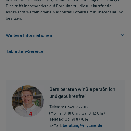
Dies trifft insbesondere auf Produkte zu, die nur kurzfristig
angewandt werden oder ein erhöhtes Potenzial zur Überdosierung
besitzen.
Weitere Informationen
Anwendungsgebiete:
Tabletten-Service
- Blutverdünnung (Hemmung der Thrombozytenaggregation, d.h.
der Verklebung der Blutplättchen), wenn Folgendes vorliegt:
- Akutes Koronarsyndrom
- Herzinfarkt
Dosierung und Anwendungshinweise:
Gern beraten wir Sie persönlich
Art der Anwendung?
und gebührenfrei
Nehmen Sie das Arzneimittel mit Flüssigkeit (z.B. 1 Glas Wasser)
ein. Falls Sie nicht in der Lage sind, die Tablette als Ganzes zu
Telefon:
03491 877012
schlucken, können Sie diese unmittelbar vor der Anwendung auch
(Mo-Fr: 8-18 Uhr / Sa: 9-12 Uhr)
zerstoßen und mit einem halben Glas Wasser gemischt
Telefax:
03491 877014
einnehmen. Das Glas sollte mit einem weiteren halben Glas Wasser
E-Mail:
beratung@mycare.de
Mehr anzeigen
nachgespült und der Inhalt getrunken werden.