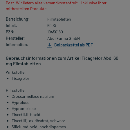
Post. Wir liefern alles versandkostenfrei* - inklusive Ihrer
mitbestellten Produkte.
Darreichung:
Filmtabletten
Inhalt:
60 St
PZN:
19456180
Hersteller:
Abdi Farma GmbH
Information:
Beipackzettel als PDF
Gebrauchsinformationen zum Artikel Ticagrelor Abdi 60
mg Filmtabletten
Wirkstoffe:
Ticagrelor
Hilfsstoffe:
Croscarmellose natrium
Hyprolose
Hypromellose
Eisen(II,III)-oxid
Eisen(III)-oxidhydrat, schwarz
Siliciumdioxid, hochdisperses