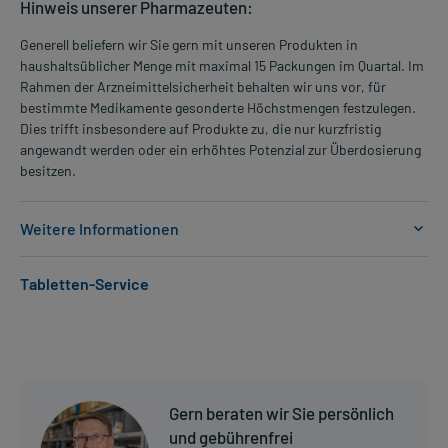
Hinweis unserer Pharmazeuten:
Generell beliefern wir Sie gern mit unseren Produkten in
haushaltsüblicher Menge mit maximal 15 Packungen im Quartal. Im
Rahmen der Arzneimittelsicherheit behalten wir uns vor, für
bestimmte Medikamente gesonderte Höchstmengen festzulegen.
Dies trifft insbesondere auf Produkte zu, die nur kurzfristig
angewandt werden oder ein erhöhtes Potenzial zur Überdosierung
besitzen.
Weitere Informationen
Anwendungsgebiete:
Tabletten-Service
- Diabetes mellitus Typ 2 (Zuckerkrankheit)
- Diabetes mellitus (Zuckerkrankheit)
Dosierung und Anwendungshinweise:
Art der Anwendung?
Wenden Sie das Arzneimittel nach den Anweisungen des Arztes an.
Gern beraten wir Sie persönlich
Für die Injektion geeignete Körperstellen sind Oberarm,
und gebührenfrei