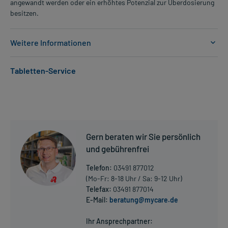
angewandt werden oder ein erhöhtes Potenzial zur Überdosierung
besitzen.
Weitere Informationen
Anwendungsgebiete:
Tabletten-Service
- Erhöhter Augeninnendruck (ohne Augenschäden)
- Glaukom, wie:
- Weitwinkelglaukom
- Kindliches Glaukom
Dosierung und Anwendungshinweise:
Gern beraten wir Sie persönlich
Säuglinge ab dem 2 Lebensmonat, Kinder und Erwachsene
und gebührenfrei
1 Tropfen
1-mal täglich
Telefon:
03491 877012
abends
(Mo-Fr: 8-18 Uhr / Sa: 9-12 Uhr)
Telefax:
03491 877014
Die Gesamtdosis sollte nicht ohne Rücksprache mit einem Arzt
E-Mail:
beratung@mycare.de
Mehr anzeigen
oder Apotheker überschritten werden.
Ihr Ansprechpartner: