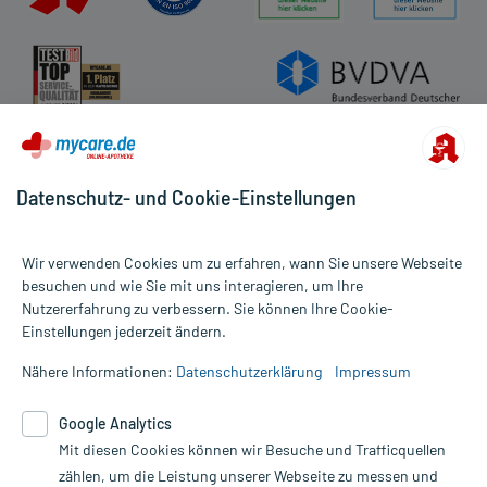
Datenschutz- und Cookie-Einstellungen
Wir verwenden Cookies um zu erfahren, wann Sie unsere Webseite
besuchen und wie Sie mit uns interagieren, um Ihre
Nutzererfahrung zu verbessern. Sie können Ihre Cookie-
Alle Preise gelten inkl. MwSt., ggf. zzgl. Versandkosten
Einstellungen jederzeit ändern.
Informationen auf dieser Website werden ausschließlich für
informative Zwecke zur Verfügung gestellt. Sie ersetzen keinesfalls
Nähere Informationen:
Datenschutzerklärung
Impressum
die Untersuchung und Behandlung durch einen Arzt. Bitte
beachten Sie, dass hierdurch weder Diagnosen gestellt noch
Google Analytics
Therapien eingeleitet werden können. | Diese Webseite benutzt
Google Analytics. Lesen Sie bitte dazu die wichtigen Hinweise in
Mit diesen Cookies können wir Besuche und Trafficquellen
unserer Datenschutzerklärung. Für den Widerruf einer Bestellung
zählen, um die Leistung unserer Webseite zu messen und