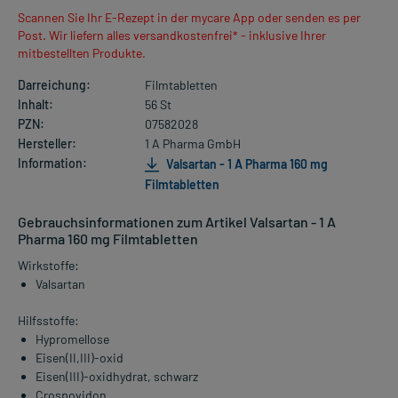
Scannen Sie Ihr E-Rezept in der mycare App oder senden es per
Post. Wir liefern alles versandkostenfrei* - inklusive Ihrer
mitbestellten Produkte.
Darreichung:
Filmtabletten
Inhalt:
56 St
PZN:
07582028
Hersteller:
1 A Pharma GmbH
Information:
Valsartan - 1 A Pharma 160 mg
Filmtabletten
Gebrauchsinformationen zum Artikel Valsartan - 1 A
Pharma 160 mg Filmtabletten
Wirkstoffe:
Valsartan
Hilfsstoffe:
Hypromellose
Eisen(II,III)-oxid
Eisen(III)-oxidhydrat, schwarz
Crospovidon