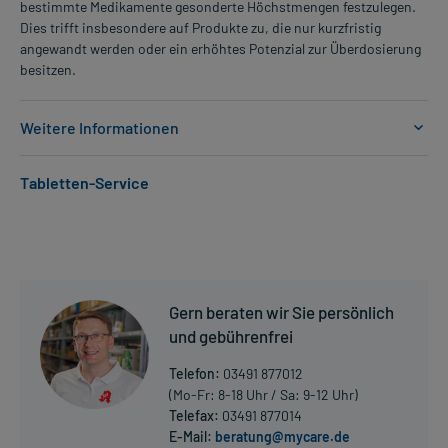
bestimmte Medikamente gesonderte Höchstmengen festzulegen.
Dies trifft insbesondere auf Produkte zu, die nur kurzfristig
angewandt werden oder ein erhöhtes Potenzial zur Überdosierung
besitzen.
Weitere Informationen
Anwendungsgebiete:
Tabletten-Service
- Bluthochdruck
- Herzschwäche
- Vorbeugung gegen eine Herzschwäche, bei einer bereits
vorhandenen Funktionseinschränkung des linken Herzens (meist
nach einem abgelaufenen Herzinfarkt)
- Herzschwäche (Herzinsuffizienz) nach Herzinfarkt (nach 12
Gern beraten wir Sie persönlich
Stunden bis 10 Tagen)
und gebührenfrei
Dosierung und Anwendungshinweise:
Telefon:
03491 877012
Erwachsene
(Mo-Fr: 8-18 Uhr / Sa: 9-12 Uhr)
1 Tablette
Telefax:
03491 877014
1-mal täglich
E-Mail:
beratung@mycare.de
Mehr anzeigen