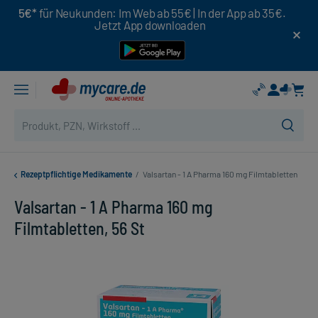
5€*
für Neukunden: Im Web ab 55€ | In der App ab 35€.
Jetzt App downloaden
Rezeptpflichtige Medikamente
/
Valsartan - 1 A Pharma 160 mg Filmtabletten
Valsartan - 1 A Pharma 160 mg
Filmtabletten, 56 St