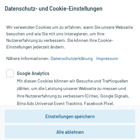
Datenschutz- und Cookie-Einstellungen
Wir verwenden Cookies um zu erfahren, wann Sie unsere Webseite
besuchen und wie Sie mit uns interagieren, um Ihre
Nutzererfahrung zu verbessern. Sie können Ihre Cookie-
Alle Preise gelten inkl. MwSt., ggf. zzgl. Versandkosten
Einstellungen jederzeit ändern.
Informationen auf dieser Website werden ausschließlich für
informative Zwecke zur Verfügung gestellt. Sie ersetzen keinesfalls
Nähere Informationen:
Datenschutzerklärung
Impressum
die Untersuchung und Behandlung durch einen Arzt. Bitte
beachten Sie, dass hierdurch weder Diagnosen gestellt noch
Google Analytics
Therapien eingeleitet werden können. | Diese Webseite benutzt
Google Analytics. Lesen Sie bitte dazu die wichtigen Hinweise in
Mit diesen Cookies können wir Besuche und Trafficquellen
unserer Datenschutzerklärung. Für den Widerruf einer Bestellung
zählen, um die Leistung unserer Webseite zu messen und
nutzen Sie das Formular:
Ihre Nutzererfahrung zu verbessern (Criteo, Google Signals,
Bing Ads Universal Event Tracking, Facebook Pixel,
Vertrag widerrufen
Youtube-Social Plugin).
Einstellungen speichern
Wir weisen darauf hin, dass die
Datenschutzbestimmungen von
Google Analytics
nicht
*Hinweise zu unseren Aktionen und Bewertungen
Alle ablehnen
zwingend den Europäischen Anforderungen gem. EU-
DSGVO genügen und ein Datentransfer in Drittstaaten bzw.