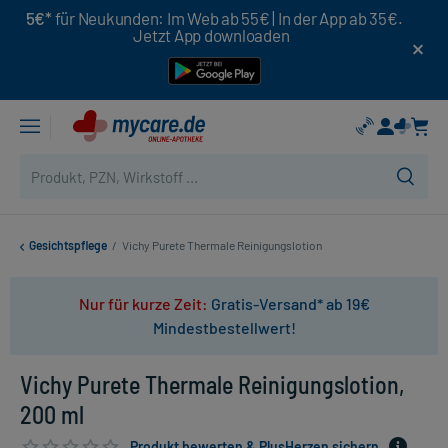
5€*
für Neukunden: Im Web ab 55€ | In der App ab 35€.
Jetzt App downloaden
Gesichtspflege
/
Vichy Purete Thermale Reinigungslotion
Nur für kurze Zeit:
Gratis-Versand* ab 19€
Mindestbestellwert!
Vichy Purete Thermale Reinigungslotion,
200 ml
Produkt bewerten & PlusHerzen sichern