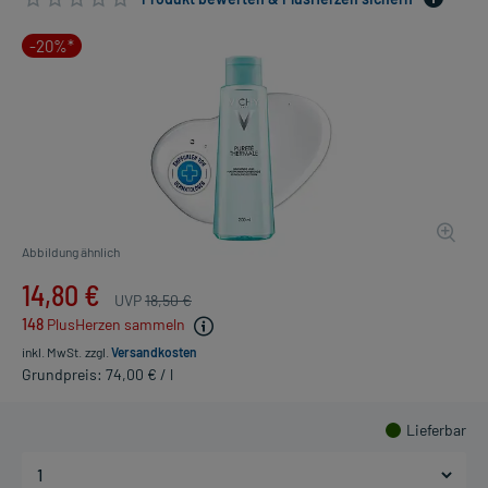
-20%*
Abbildung ähnlich
14,80 €
UVP
18,50 €
148
PlusHerzen sammeln
inkl. MwSt.
zzgl.
Versandkosten
Grundpreis: 74,00 € / l
Lieferbar