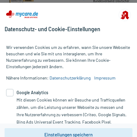
Datenschutz- und Cookie-Einstellungen
Wir verwenden Cookies um zu erfahren, wann Sie unsere Webseite
besuchen und wie Sie mit uns interagieren, um Ihre
Nutzererfahrung zu verbessern. Sie können Ihre Cookie-
Alle Preise gelten inkl. MwSt., ggf. zzgl. Versandkosten
Einstellungen jederzeit ändern.
Informationen auf dieser Website werden ausschließlich für
informative Zwecke zur Verfügung gestellt. Sie ersetzen keinesfalls
Nähere Informationen:
Datenschutzerklärung
Impressum
die Untersuchung und Behandlung durch einen Arzt. Bitte
beachten Sie, dass hierdurch weder Diagnosen gestellt noch
Google Analytics
Therapien eingeleitet werden können. | Diese Webseite benutzt
Mit diesen Cookies können wir Besuche und Trafficquellen
Google Analytics. Lesen Sie bitte dazu die wichtigen Hinweise in
unserer Datenschutzerklärung. Für den Widerruf einer Bestellung
zählen, um die Leistung unserer Webseite zu messen und
nutzen Sie das Formular:
Ihre Nutzererfahrung zu verbessern (Criteo, Google Signals,
Bing Ads Universal Event Tracking, Facebook Pixel,
Vertrag widerrufen
Youtube-Social Plugin).
Einstellungen speichern