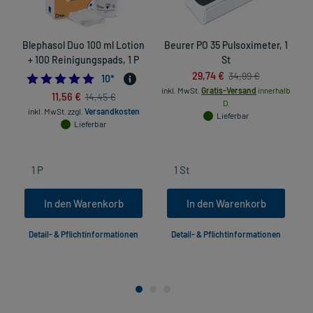
Blephasol Duo 100 ml Lotion
Beurer PO 35 Pulsoximeter, 1
+ 100 Reinigungspads, 1 P
St
29,74 €
34,99 €
4.9
10
*
inkl. MwSt.
Gratis-Versand
innerhalb
11,56 €
14,45 €
D.
inkl. MwSt.
zzgl.
Versandkosten
Lieferbar
Lieferbar
In den Warenkorb
In den Warenkorb
Detail- & Pflichtinformationen
Detail- & Pflichtinformationen