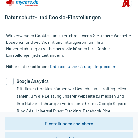
Datenschutz- und Cookie-Einstellungen
Wir verwenden Cookies um zu erfahren, wann Sie unsere Webseite
besuchen und wie Sie mit uns interagieren, um Ihre
Nutzererfahrung zu verbessern. Sie können Ihre Cookie-
Alle Preise gelten inkl. MwSt., ggf. zzgl. Versandkosten
Einstellungen jederzeit ändern.
Informationen auf dieser Website werden ausschließlich für
informative Zwecke zur Verfügung gestellt. Sie ersetzen keinesfalls
Nähere Informationen:
Datenschutzerklärung
Impressum
die Untersuchung und Behandlung durch einen Arzt. Bitte
beachten Sie, dass hierdurch weder Diagnosen gestellt noch
Google Analytics
Therapien eingeleitet werden können. | Diese Webseite benutzt
Google Analytics. Lesen Sie bitte dazu die wichtigen Hinweise in
Mit diesen Cookies können wir Besuche und Trafficquellen
unserer Datenschutzerklärung. Für den Widerruf einer Bestellung
zählen, um die Leistung unserer Webseite zu messen und
nutzen Sie das Formular:
Ihre Nutzererfahrung zu verbessern (Criteo, Google Signals,
Bing Ads Universal Event Tracking, Facebook Pixel,
Vertrag widerrufen
Youtube-Social Plugin).
Einstellungen speichern
Wir weisen darauf hin, dass die
Datenschutzbestimmungen von
Google Analytics
nicht