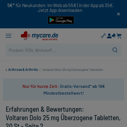
5€*
für Neukunden: Im Web ab 55€ | In der App ab 35€.
Jetzt App downloaden
Arthrose & Arthritis
/
Voltaren Dolo 25 mg Überzogene Tabletten
Nur für kurze Zeit:
Gratis-Versand* ab 19€
Mindestbestellwert!
Erfahrungen & Bewertungen:
Voltaren Dolo 25 mg Überzogene Tabletten,
20 St - Seite 2