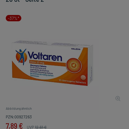
-37%*
Abbildung ähnlich
PZN:00927263
7,89 €
UVP
12,61 €