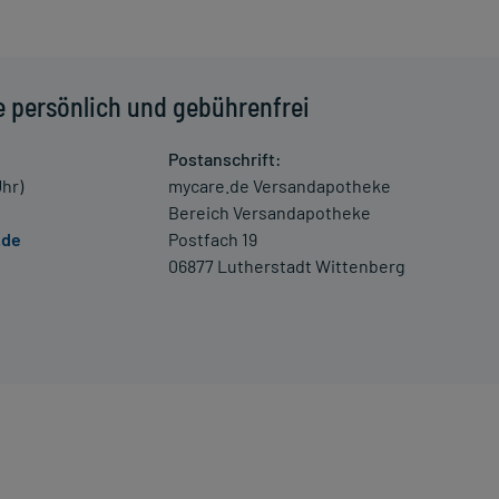
schwerde und/oder Dauer der Erkrankung und wird deshalb
e persönlich und gebührenfrei
ruck kommen. Setzen Sie sich bei dem Verdacht auf eine
ung.
Postanschrift:
Uhr)
mycare.de Versandapotheke
Bereich Versandapotheke
enen Zeitpunkt ganz normal (also nicht mit der doppelten
.de
Postfach 19
06877 Lutherstadt Wittenberg
 Kleinkindern und älteren Menschen auf eine gewissenhafte
oder Apotheker nach etwaigen Auswirkungen oder
ngaben der Packungsbeilage abweichen. Da der Arzt sie
 daher nach seinen Anweisungen anwenden.