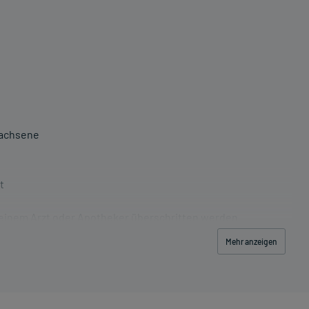
wachsene
t
 einem Arzt oder Apotheker überschritten werden.
Mehr anzeigen
t (z.B. 1 Glas Wasser) ein.