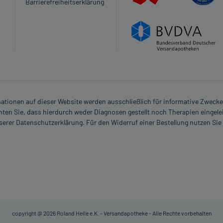
Barrierefreiheitserklärung
e:
der Vorgeschichte
rmationen auf dieser Website werden ausschließlich für informative Zwecke z
eimittel darf nicht angewendet werden.
ten Sie, dass hierdurch weder Diagnosen gestellt noch Therapien eingele
nserer Datenschutzerklärung. Für den Widerruf einer Bestellung nutzen Sie
erzeitigen Erkenntnissen nicht angewendet werden.
en Erkenntnissen abgeraten. Eventuell ist ein Abstillen in
 verordnet worden, sprechen Sie mit Ihrem Arzt oder
in, als das Risiko, das die Anwendung bei einer
copyright @ 2026 Roland Helle e.K. - Versandapotheke - Alle Rechte vorbehalten