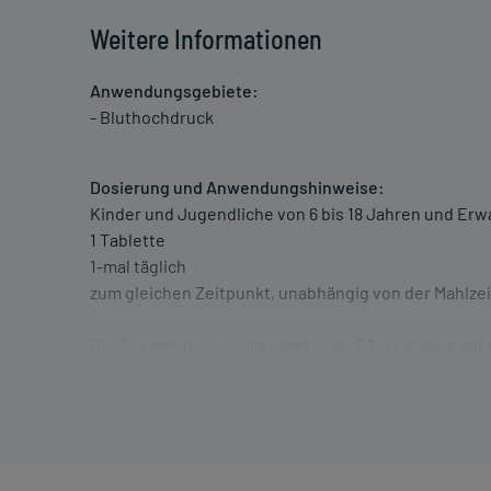
Weitere Informationen
Anwendungsgebiete:
- Bluthochdruck
Dosierung und Anwendungshinweise:
Kinder und Jugendliche von 6 bis 18 Jahren und Er
1 Tablette
1-mal täglich
zum gleichen Zeitpunkt, unabhängig von der Mahlzei
Die Gesamtdosis sollte nicht ohne Rücksprache mit
Art der Anwendung?
Nehmen Sie das Arzneimittel unzerkaut mit Flüssigkei
Dauer der Anwendung?