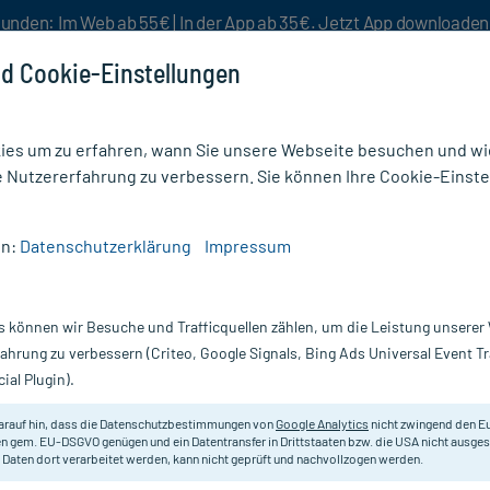
unden: Im Web ab 55€ | In der App ab 35€. Jetzt App downloade
d Cookie-Einstellungen
es um zu erfahren, wann Sie unsere Webseite besuchen und wie
e Nutzererfahrung zu verbessern. Sie können Ihre Cookie-Einste
nlösen
Rezeptur
Aktion %
en:
Datenschutzerklärung
Impressum
0MG
s können wir Besuche und Trafficquellen zählen, um die Leistung unsere
VOTUM 20 mg Filmtabl.
fahrung zu verbessern (Criteo, Google Signals, Bing Ads Universal Event 
ial Plugin).
Darreichung:
Fi
Inhalt:
98
arauf hin, dass die Datenschutzbestimmungen von
Google Analytics
nicht zwingend den E
PZN:
02
n gem. EU-DSGVO genügen und ein Datentransfer in Drittstaaten bzw. die USA nicht ausg
Hersteller:
B
 Daten dort verarbeitet werden, kann nicht geprüft und nachvollzogen werden.