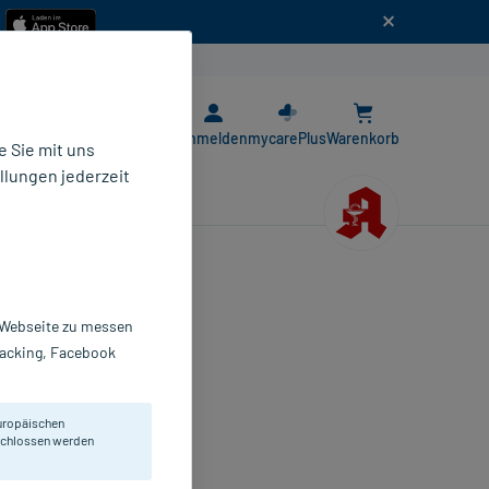
n
E-Rezept App
Anmelden
mycarePlus
Warenkorb
 Sie mit uns
llungen jederzeit
r Webseite zu messen
Tracking, Facebook
lmtabletten
 St
uropäischen
170137
eschlossen werden
ERLIN-CHEMIE AG