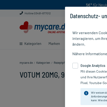
5€*
für Neuk
Hotline 03491-877012
Datenschutz- un
Wir verwenden Cooki
interagieren, um Ihr
Kategorien
Marken
Ratgeber
E-Rezept ei
ändern.
Nähere Information
mycare.de
/
Kategorien
/
Rezeptpflichtige Medikamente
/
VOTUM 2
Google Analytics
Mit diesen Cookie
VOTUM 20MG, 98 St
und Ihre Nutzerer
Pixel, Youtube-Soc
Wir weisen d
Anforderunge
kann. Wie die