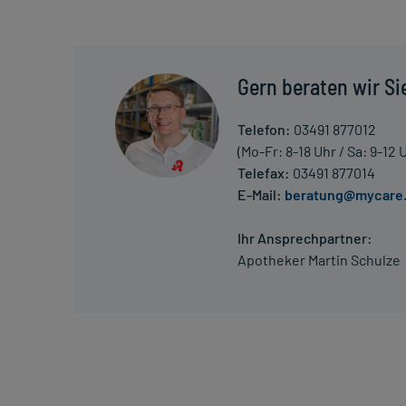
Die Anwendungsdauer richtet sich nach Art der Be
nur von Ihrem Arzt bestimmt.
Überdosierung?
Gern beraten wir Si
Bei einer Überdosierung kann es zu niedrigem Blutd
Überdosierung umgehend mit einem Arzt in Verbind
Telefon:
03491 877012
(Mo-Fr: 8-18 Uhr / Sa: 9-12 
Einnahme vergessen?
Telefax:
03491 877014
Setzen Sie die Einnahme zum nächsten vorgeschrieb
E-Mail:
beratung@mycare
Menge) fort.
Ihr Ansprechpartner:
Generell gilt: Achten Sie vor allem bei Säuglingen,
Apotheker Martin Schulze
Dosierung. Im Zweifelsfalle fragen Sie Ihren Arzt 
Vorsichtsmaßnahmen.
Eine vom Arzt verordnete Dosierung kann von den A
individuell abstimmt, sollten Sie das Arzneimittel