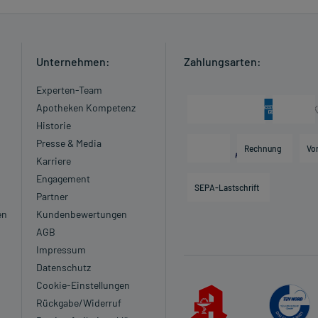
Unternehmen:
Zahlungsarten:
Experten-Team
nwege verstopft sind.
Apotheken Kompetenz
Historie
zt oder Apotheker:
lut zur saueren Seite (Azidose)
Presse & Media
Rechnung
Vo
Karriere
es Herzmuskels)
Engagement
SEPA-Lastschrift
d Einengung der Herzkammer (Hypertrophe
Partner
en
Kundenbewertungen
Mitral- bzw. Aortenklappe)
AGB
Impressum
blutung der Niere eingeschränkt ist
Datenschutz
Cookie-Einstellungen
Rückgabe/Widerruf