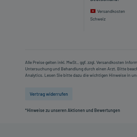
- Überproduktion von Aldosteron in der Nebenniere
Versandkosten
- Störungen des Flüssigkeit- und Salzhaushaltes, wi
Schweiz
- Erhöhte Kaliumwerte
- Natriummangel
- Flüssigkeitsmangel
- Rhabdomyolyse (Schädigung von Muskelzellen), in 
Welche Altersgruppe ist zu beachten?
Alle Preise gelten inkl. MwSt., ggf. zzgl. Versandkosten Info
- Kinder und Jugendliche unter 18 Jahren: Das Arzn
Untersuchung und Behandlung durch einen Arzt. Bitte beach
Analytics. Lesen Sie bitte dazu die wichtigen Hinweise in u
Was ist mit Schwangerschaft und Stillzeit?
- Schwangerschaft: Das Arzneimittel sollte nach d
- Stillzeit: Von einer Anwendung wird nach derzeitig
Vertrag widerrufen
Erwägung zu ziehen.
*Hinweise zu unseren Aktionen und Bewertungen
Ist Ihnen das Arzneimittel trotz einer Gegenanzeige
Apotheker. Der therapeutische Nutzen kann höher se
Gegenanzeige in sich birgt.