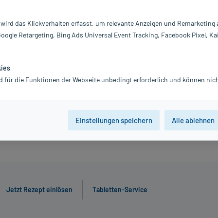
94,94 €
 wird das Klickverhalten erfasst, um relevante Anzeigen und Remarketing
inkl. MwSt.
Gratis-Versand
innerhalb D.
Google Retargeting, Bing Ads Universal Event Tracking, Facebook Pixel, Ka
kies
28 St
98 St
d für die Funktionen der Webseite unbedingt erforderlich und können nich
Jetzt R
Einstellungen speichern
Alle ablehnen
Jetzt Rezept einlösen
Tabletten-Service