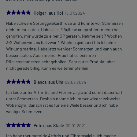
5.0
Holger aus Hof
15.07.2024
Habe schwere Sprunggelekarthrose und konnte vor Schmerzen
nicht mehr laufen. Habe alles Mögliche ausprobiert nichts hat
geholfen, mir wurde zu einer OP geraten. Nehme seit 7 Wochen
3×2 Wobenzym, es hat zwar 4 Wochen gedauert bis ich eine
Wirkung merkte. Habe jetzt weniger Schmerzen und kann auch
besser laufen. Auch meiner Frau hat es bei ihren
Rückenschmerzen sehr geholfen. Sehr gutes Produkt, aber
nicht gerade billig. Kann es weiterempfehlen
5.0
Bianca aus Ulm
02.07.2024
Ich leide unter Arthritis und Fibromyalgie und somit dauerhaft
unter Schmerzen. Deshalb nehme ich immer wieder zeitweise
Wobenzym, danach ist es für eine Weile besser und ich habe
weniger Schmerzen.
5.0
Petra aus Stade
09.01.2021
Ich habe rheumatoide Arthris und Fibromyalgie. Ich mache