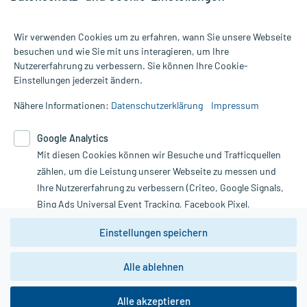
Wir verwenden Cookies um zu erfahren, wann Sie unsere Webseite
besuchen und wie Sie mit uns interagieren, um Ihre
Nutzererfahrung zu verbessern. Sie können Ihre Cookie-
Alle Preise gelten inkl. MwSt., ggf. zzgl. Versandkosten
Einstellungen jederzeit ändern.
Informationen auf dieser Website werden ausschließlich für
informative Zwecke zur Verfügung gestellt. Sie ersetzen keinesfalls
Nähere Informationen:
Datenschutzerklärung
Impressum
die Untersuchung und Behandlung durch einen Arzt. Bitte
beachten Sie, dass hierdurch weder Diagnosen gestellt noch
Google Analytics
Therapien eingeleitet werden können. | Diese Webseite benutzt
Google Analytics. Lesen Sie bitte dazu die wichtigen Hinweise in
Mit diesen Cookies können wir Besuche und Trafficquellen
unserer Datenschutzerklärung. Für den Widerruf einer Bestellung
zählen, um die Leistung unserer Webseite zu messen und
nutzen Sie das Formular:
Ihre Nutzererfahrung zu verbessern (Criteo, Google Signals,
Bing Ads Universal Event Tracking, Facebook Pixel,
Vertrag widerrufen
Youtube-Social Plugin).
Einstellungen speichern
Wir weisen darauf hin, dass die
Datenschutzbestimmungen von
Google Analytics
nicht
*Hinweise zu unseren Aktionen und Bewertungen
Alle ablehnen
zwingend den Europäischen Anforderungen gem. EU-
DSGVO genügen und ein Datentransfer in Drittstaaten bzw.
die USA nicht ausgeschlossen werden kann. Wie die
Alle akzeptieren
Daten dort verarbeitet werden, kann nicht geprüft und