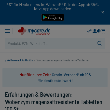
5€*
für Neukunden: Im Web ab 55€ | In der App ab 35€.
Jetzt App downloaden
Arthrose & Arthritis
/
Wobenzym magensaftresistente Tabletten
Nur für kurze Zeit:
Gratis-Versand* ab 19€
Mindestbestellwert!
Erfahrungen & Bewertungen:
Wobenzym magensaftresistente Tabletten,
100 St