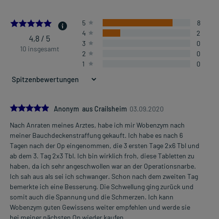
4.8
5
8
4
2
4,8 / 5
3
0
10 insgesamt
2
0
1
0
5.0
Anonym aus Crailsheim
03.09.2020
Nach Anraten meines Arztes, habe ich mir Wobenzym nach
meiner Bauchdeckenstraffung gekauft. Ich habe es nach 6
Tagen nach der Op eingenommen, die 3 ersten Tage 2x6 Tbl und
ab dem 3. Tag 2x3 Tbl. Ich bin wirklich froh, diese Tabletten zu
haben, da ich sehr angeschwollen war an der Operationsnarbe.
Ich sah aus als sei ich schwanger. Schon nach dem zweiten Tag
bemerkte ich eine Besserung. Die Schwellung ging zurück und
somit auch die Spannung und die Schmerzen. Ich kann
Wobenzym guten Gewissens weiter empfehlen und werde sie
bei meiner nächsten Op wieder kaufen.