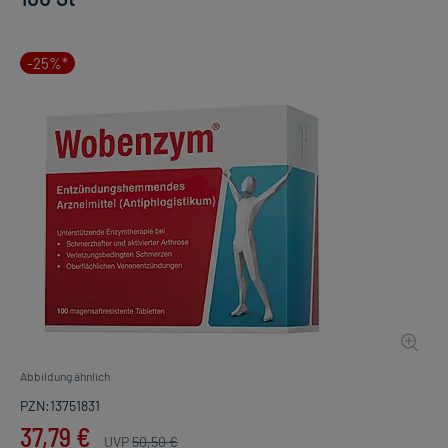
-25%*
Abbildung ähnlich
PZN:13751831
37,79 €
UVP
50,50 €