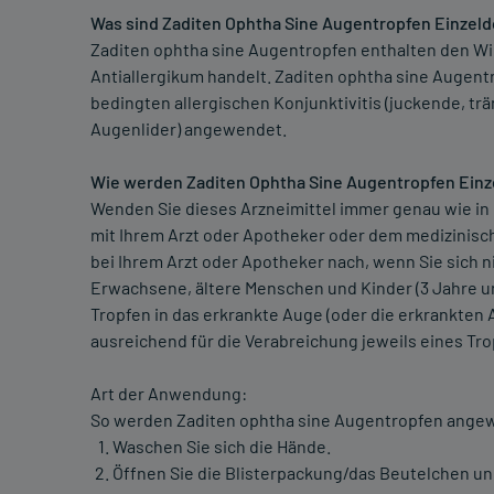
Was sind Zaditen Ophtha Sine Augentropfen Einzel
Zaditen ophtha sine Augentropfen enthalten den Wir
Antiallergikum handelt. Zaditen ophtha sine Augent
bedingten allergischen Konjunktivitis (juckende, t
Augenlider) angewendet.
Wie werden Zaditen Ophtha Sine Augentropfen Ein
Wenden Sie dieses Arzneimittel immer genau wie in
mit Ihrem Arzt oder Apotheker oder dem medizinisc
bei Ihrem Arzt oder Apotheker nach, wenn Sie sich n
Erwachsene, ältere Menschen und Kinder (3 Jahre un
Tropfen in das erkrankte Auge (oder die erkrankten A
ausreichend für die Verabreichung jeweils eines Tro
Art der Anwendung:
So werden Zaditen ophtha sine Augentropfen ange
Waschen Sie sich die Hände.
Öffnen Sie die Blisterpackung/das Beutelchen 