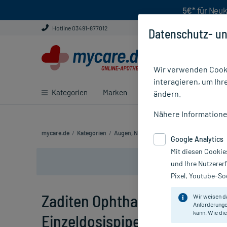
5€*
für Neuk
Hotline 03491-877012
Datenschutz- un
Wir verwenden Cooki
interagieren, um Ihr
Kategorien
Marken
Ratgeber
E-Rezept ei
ändern.
Nähere Information
mycare.de
/
Kategorien
/
Augen, Nase & Ohren
/
Augen
/
Augenrei
Google Analytics
Mit diesen Cookie
und Ihre Nutzerer
Pixel, Youtube-Soc
Zaditen Ophtha Sine Augentr
Wir weisen d
Anforderunge
kann. Wie die
Einzeldosispipetten, 20 St