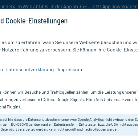
unden: Im Web ab 55€ | In der App ab 35€. Jetzt App downloade
d Cookie-Einstellungen
es um zu erfahren, wann Sie unsere Webseite besuchen und wie
e Nutzererfahrung zu verbessern. Sie können Ihre Cookie-Einste
nlösen
Rezeptur
Aktion %
en:
Datenschutzerklärung
Impressum
zungen
/
Zaditen Ophtha Sine Augentropfen Einzeldosispipetten
s können wir Besuche und Trafficquellen zählen, um die Leistung unsere
Nur für kurze Zeit:
Gratis-Versand* ab 19€ Mindestbestellwert!
fahrung zu verbessern (Criteo, Google Signals, Bing Ads Universal Event 
ial Plugin).
opfen
arauf hin, dass die Datenschutzbestimmungen von
Google Analytics
nicht zwingend den E
Zur Behandlung einer jahreszeitlich
n gem. EU-DSGVO genügen und ein Datentransfer in Drittstaaten bzw. die USA nicht ausg
 Daten dort verarbeitet werden, kann nicht geprüft und nachvollzogen werden.
rote oder geschwollene Augen und/