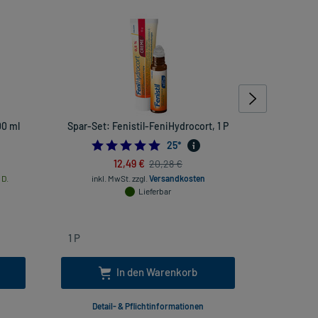
00 ml
Spar-Set: Fenistil-FeniHydrocort, 1 P
CeraVe C
4.8
25
*
12,49 €
20,28 €
 D.
inkl. MwSt.
zzgl.
Versandkosten
Lieferbar
inkl
In den Warenkorb
Detail- & Pflichtinformationen
Deta