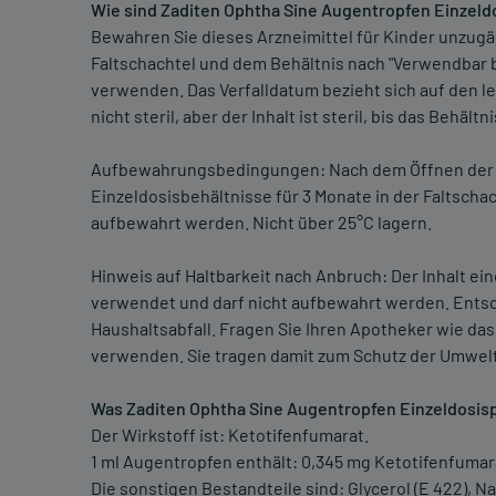
Wie sind Zaditen Ophtha Sine Augentropfen Einzel
Bewahren Sie dieses Arzneimittel für Kinder unzugän
Faltschachtel und dem Behältnis nach "Verwendbar bi
verwenden. Das Verfalldatum bezieht sich auf den le
nicht steril, aber der Inhalt ist steril, bis das Behält
Aufbewahrungsbedingungen: Nach dem Öffnen der 
Einzeldosisbehältnisse für 3 Monate in der Faltschac
aufbewahrt werden. Nicht über 25°C lagern.
Hinweis auf Haltbarkeit nach Anbruch: Der Inhalt e
verwendet und darf nicht aufbewahrt werden. Entso
Haushaltsabfall. Fragen Sie Ihren Apotheker wie das
verwenden. Sie tragen damit zum Schutz der Umwelt
Was Zaditen Ophtha Sine Augentropfen Einzeldosis
Der Wirkstoff ist: Ketotifenfumarat.
1 ml Augentropfen enthält: 0,345 mg Ketotifenfumar
Die sonstigen Bestandteile sind: Glycerol (E 422), N