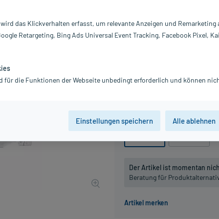
Darreichung:
Ei
Inhalt:
20
 wird das Klickverhalten erfasst, um relevante Anzeigen und Remarketing
PZN:
0
Google Retargeting, Bing Ads Universal Event Tracking, Facebook Pixel, Ka
Hersteller:
T
Information:
10,00 €
kies
100
PlusHerzen s
d für die Funktionen der Webseite unbedingt erforderlich und können nich
inkl. MwSt.
zzgl.
Versandkosten
Packungseinheit
Einstellungen speichern
Alle ablehnen
20 St
50 St
Der Artikel ist momentan nicht
Beratung für Produktalternat