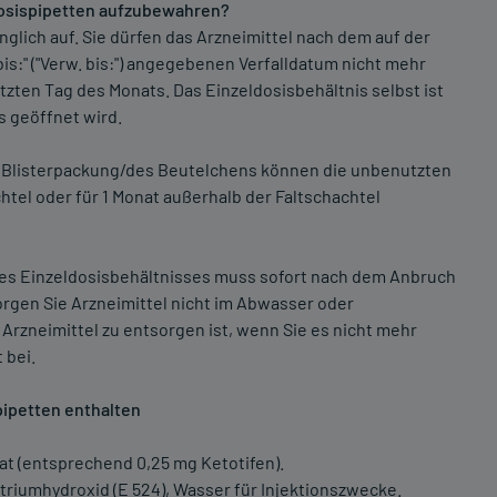
dosispipetten aufzubewahren?
glich auf. Sie dürfen das Arzneimittel nach dem auf der
s:" ("Verw. bis:") angegebenen Verfalldatum nicht mehr
tzten Tag des Monats. Das Einzeldosisbehältnis selbst ist
nis geöffnet wird.
Blisterpackung/des Beutelchens können die unbenutzten
htel oder für 1 Monat außerhalb der Faltschachtel
ines Einzeldosisbehältnisses muss sofort nach dem Anbruch
rgen Sie Arzneimittel nicht im Abwasser oder
 Arzneimittel zu entsorgen ist, wenn Sie es nicht mehr
 bei.
pipetten enthalten
at (entsprechend 0,25 mg Ketotifen).
atriumhydroxid (E 524), Wasser für Injektionszwecke.