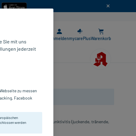
n
E-Rezept App
Anmelden
mycarePlus
Warenkorb
 Sie mit uns
llungen jederzeit
r Webseite zu messen
Tracking, Facebook
uropäischen
 bedingten allergischen Konjunktivitis (juckende, tränende,
eschlossen werden
oder Augenlider).