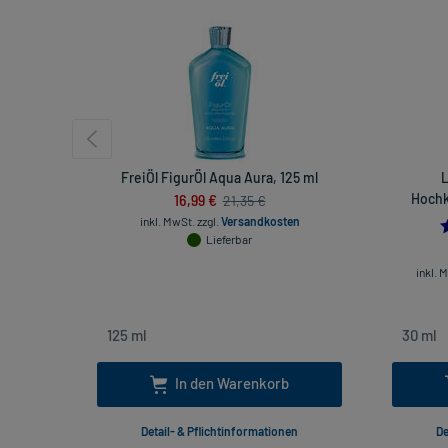
FreiÖl FigurÖl Aqua Aura, 125 ml
L
16,99 €
Hochk
21,35 €
inkl. MwSt.
zzgl.
Versandkosten
Lieferbar
inkl. 
In den Warenkorb
Detail- & Pflichtinformationen
De