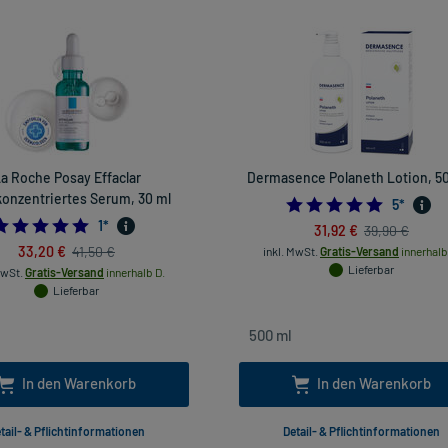
a Roche Posay Effaclar
Dermasence Polaneth Lotion, 5
onzentriertes Serum, 30 ml
5.0
5
*
5.0
1
*
31,92 €
39,90 €
33,20 €
41,50 €
inkl. MwSt.
Gratis-Versand
innerhalb
Lieferbar
MwSt.
Gratis-Versand
innerhalb D.
Lieferbar
In den Warenkorb
In den Warenkorb
tail- & Pflichtinformationen
Detail- & Pflichtinformationen