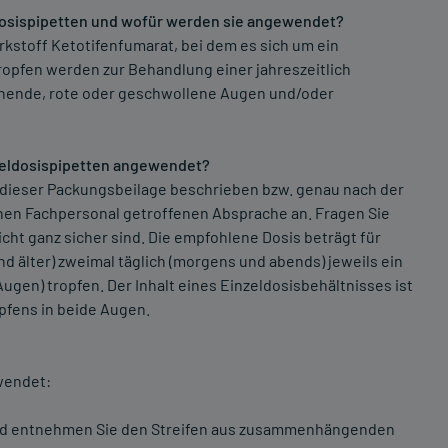
dosispipetten und wofür werden sie angewendet?
kstoff Ketotifenfumarat, bei dem es sich um ein
ropfen werden zur Behandlung einer jahreszeitlich
ränende, rote oder geschwollene Augen und/oder
zeldosispipetten angewendet?
 dieser Packungsbeilage beschrieben bzw. genau nach der
hen Fachpersonal getroffenen Absprache an. Fragen Sie
icht ganz sicher sind. Die empfohlene Dosis beträgt für
d älter) zweimal täglich (morgens und abends) jeweils ein
ugen) tropfen. Der Inhalt eines Einzeldosisbehältnisses ist
pfens in beide Augen.
wendet:
und entnehmen Sie den Streifen aus zusammenhängenden