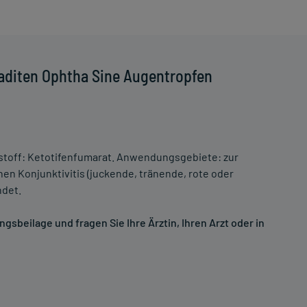
aditen Ophtha Sine Augentropfen
toff: Ketotifenfumarat. Anwendungsgebiete: zur
hen Konjunktivitis (juckende, tränende, rote oder
det.
sbeilage und fragen Sie Ihre Ärztin, Ihren Arzt oder in