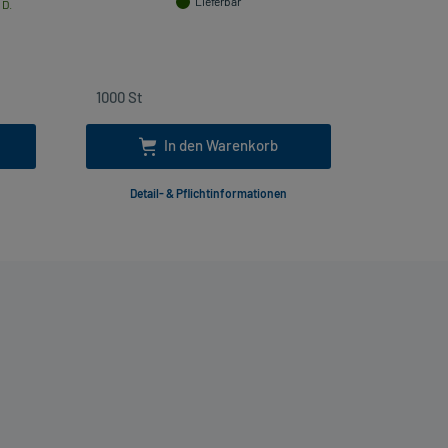
Lieferbar
 D.
In den Warenkorb
Detail- & Pflichtinformationen
Deta