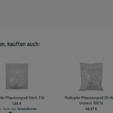
en, kauften auch:
fer Pflaumengroß Steril, 3 St
Mulltupfer Pflaumengroß 20-fä
1,66 €
Unsteril, 500 St
48,97 €
kl. MwSt.
zzgl.
Versandkosten