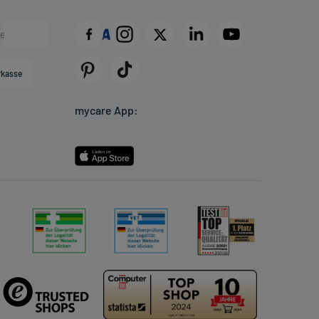
rkasse
mycare App: