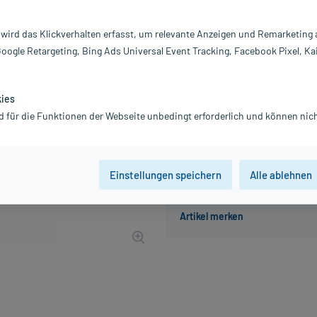
Darreichung:
Öl
Inhalt:
5 
 wird das Klickverhalten erfasst, um relevante Anzeigen und Remarketing
PZN:
0
Google Retargeting, Bing Ads Universal Event Tracking, Facebook Pixel, Ka
Hersteller:
TA
11,57 €
UVP
12,90 €
116
Pl
kies
inkl. MwSt.
zzgl.
Versandkosten
d für die Funktionen der Webseite unbedingt erforderlich und können nich
Einstellungen speichern
Alle ablehnen