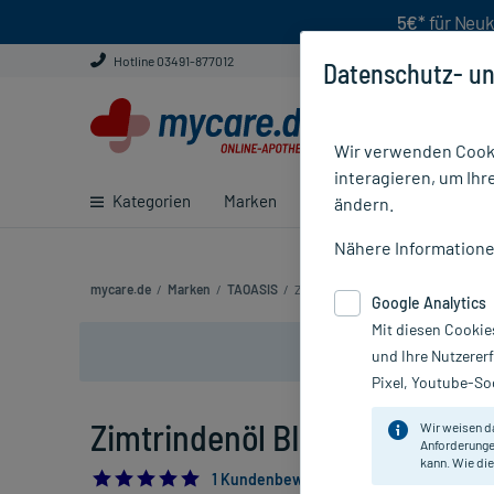
5€*
für Neuk
Hotline 03491-877012
Datenschutz- un
Wir verwenden Cooki
interagieren, um Ihr
Kategorien
Marken
Ratgeber
E-Rezept ei
ändern.
Nähere Information
mycare.de
/
Marken
/
TAOASIS
/
Zimtrindenöl BIO
Google Analytics
Mit diesen Cookie
und Ihre Nutzerer
Pixel, Youtube-Soc
Zimtrindenöl BIO, 5 ml
Wir weisen d
Anforderunge
kann. Wie die
5.0
1 Kundenbewertung*