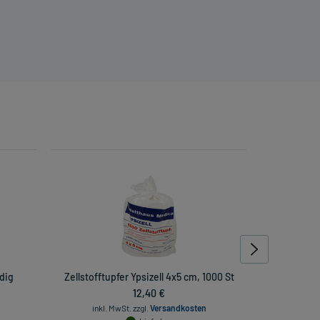
dig
Zellstofftupfer Ypsizell 4x5 cm, 1000 St
Mulltupfer 
12,40 €
inkl. MwSt.
zzgl.
Versandkosten
inkl. Mw