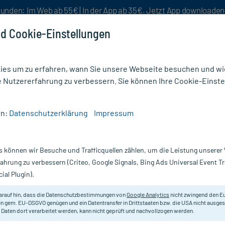
unden: Im Web ab 55€ | In der App ab 35€. Jetzt App downloade
d Cookie-Einstellungen
es um zu erfahren, wann Sie unsere Webseite besuchen und wie
e Nutzererfahrung zu verbessern. Sie können Ihre Cookie-Einste
nlösen
Rezeptur
Aktion %
en:
Datenschutzerklärung
Impressum
s können wir Besuche und Trafficquellen zählen, um die Leistung unsere
Nur für kurze Zeit:
Gratis-Versand* ab 19€ Mindestbestellwert!
fahrung zu verbessern (Criteo, Google Signals, Bing Ads Universal Event 
ial Plugin).
TAOASIS
arauf hin, dass die Datenschutzbestimmungen von
Google Analytics
nicht zwingend den E
n gem. EU-DSGVO genügen und ein Datentransfer in Drittstaaten bzw. die USA nicht ausg
 Daten dort verarbeitet werden, kann nicht geprüft und nachvollzogen werden.
Wirkt stimulierend, erwärmend, an