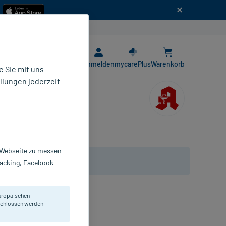
n
E-Rezept App
Anmelden
mycarePlus
Warenkorb
 Sie mit uns
llungen jederzeit
r Webseite zu messen
Tracking, Facebook
uropäischen
eschlossen werden
regend.