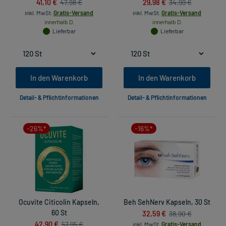
41,10 €
29,98 €
47,98 €
34,99 €
inkl. MwSt.
Gratis-Versand
inkl. MwSt.
Gratis-Versand
innerhalb D.
innerhalb D.
Lieferbar
Lieferbar
In den Warenkorb
In den Warenkorb
Detail- & Pflichtinformationen
Detail- & Pflichtinformationen
-26%*
-16%*
Ocuvite Citicolin Kapseln,
Beh SehNerv Kapseln, 30 St
60 St
32,59 €
38,90 €
42,90 €
57,95 €
inkl. MwSt.
Gratis-Versand