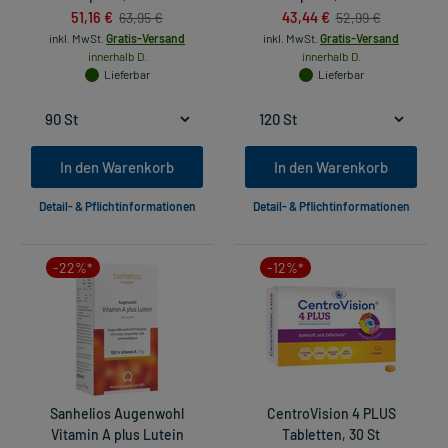
51,16 €
43,44 €
63,95 €
52,99 €
inkl. MwSt.
Gratis-Versand
inkl. MwSt.
Gratis-Versand
innerhalb D.
innerhalb D.
Lieferbar
Lieferbar
In den Warenkorb
In den Warenkorb
Detail- & Pflichtinformationen
Detail- & Pflichtinformationen
-22%*
-12%*
Sanhelios Augenwohl
CentroVision 4 PLUS
Vitamin A plus Lutein
Tabletten, 30 St