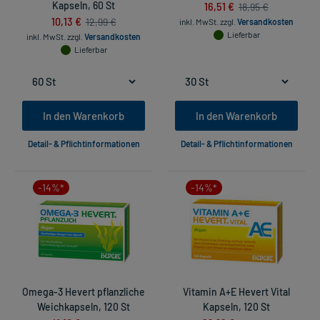
Kapseln, 60 St
16,51 €
18,95 €
10,13 €
12,99 €
inkl. MwSt.
zzgl.
Versandkosten
Lieferbar
inkl. MwSt.
zzgl.
Versandkosten
Lieferbar
In den Warenkorb
In den Warenkorb
Detail- & Pflichtinformationen
Detail- & Pflichtinformationen
-14%*
-14%*
Omega-3 Hevert pflanzliche
Vitamin A+E Hevert Vital
Weichkapseln, 120 St
Kapseln, 120 St