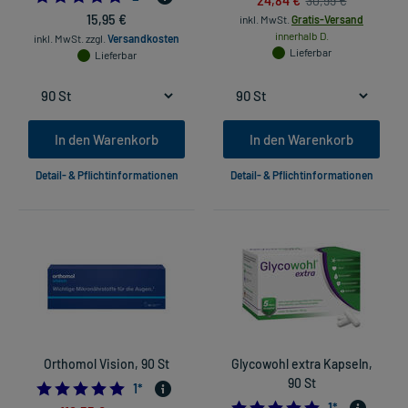
30,99 €
15,95 €
inkl. MwSt.
Gratis-Versand
innerhalb D.
inkl. MwSt.
zzgl.
Versandkosten
Lieferbar
Lieferbar
In den Warenkorb
In den Warenkorb
Detail- & Pflichtinformationen
Detail- & Pflichtinformationen
Orthomol Vision, 90 St
Glycowohl extra Kapseln,
90 St
5.0
1
*
5.0
1
*