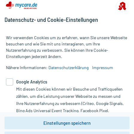
Datenschutz- und Cookie-Einstellungen
Für die Produkte der Kategorie Schwangerschaftsvitamine wurden
88 Bewertungen mit durchschnittlich 4,9 von 5 Sternen
Wir verwenden Cookies um zu erfahren, wann Sie unsere Webseite
abgegeben.
besuchen und wie Sie mit uns interagieren, um Ihre
Nutzererfahrung zu verbessern. Sie können Ihre Cookie-
Alle Preise gelten inkl. MwSt., ggf. zzgl. Versandkosten
Einstellungen jederzeit ändern.
Informationen auf dieser Website werden ausschließlich für
informative Zwecke zur Verfügung gestellt. Sie ersetzen keinesfalls
Nähere Informationen:
Datenschutzerklärung
Impressum
die Untersuchung und Behandlung durch einen Arzt. Bitte
beachten Sie, dass hierdurch weder Diagnosen gestellt noch
Google Analytics
Therapien eingeleitet werden können. | Diese Webseite benutzt
Mit diesen Cookies können wir Besuche und Trafficquellen
Google Analytics. Lesen Sie bitte dazu die wichtigen Hinweise in
unserer Datenschutzerklärung. Für den Widerruf einer Bestellung
zählen, um die Leistung unserer Webseite zu messen und
nutzen Sie das Formular:
Ihre Nutzererfahrung zu verbessern (Criteo, Google Signals,
Bing Ads Universal Event Tracking, Facebook Pixel,
Vertrag widerrufen
Youtube-Social Plugin).
Einstellungen speichern
Wir weisen darauf hin, dass die