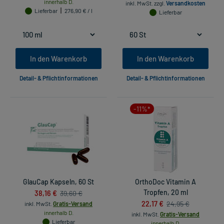
innerhalb D.
inkl. MwSt.
zzgl.
Versandkosten
Lieferbar
276,90 € / l
Lieferbar
In den Warenkorb
In den Warenkorb
Detail- & Pflichtinformationen
Detail- & Pflichtinformationen
-11%*
GlauCap Kapseln, 60 St
OrthoDoc Vitamin A
38,16 €
Tropfen, 20 ml
39,60 €
22,17 €
24,95 €
inkl. MwSt.
Gratis-Versand
innerhalb D.
inkl. MwSt.
Gratis-Versand
Lieferbar
innerhalb D.