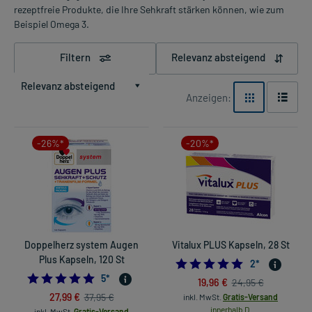
rezeptfreie Produkte, die Ihre Sehkraft stärken können, wie zum
Beispiel Omega 3.
Filtern
Relevanz absteigend
Relevanz absteigend
Anzeigen:
-26%*
-20%*
Doppelherz system Augen
Vitalux PLUS Kapseln, 28 St
Plus Kapseln, 120 St
5.0
2
*
5.0
5
*
19,96 €
24,95 €
27,99 €
37,95 €
inkl. MwSt.
Gratis-Versand
innerhalb D.
inkl. MwSt.
Gratis-Versand