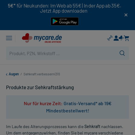
5€*
für Neukunden: Im Web ab 55€ | In der App ab 35€.
Jetzt App downloaden
Augen
/
Sehkraft verbessern (31)
Produkte zur Sehkraftstärkung
Nur für kurze Zeit:
Gratis-Versand* ab 19€
Mindestbestellwert!
Im Laufe des Alterungsprozesses kann die
Sehkraft
nachlassen.
Um dem entgegenzuwirken, finden Sie bei mycare verschiedene