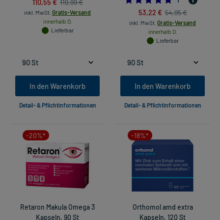
110,55 €
119,99 €
53,22 €
54,95 €
inkl. MwSt.
Gratis-Versand
innerhalb D.
inkl. MwSt.
Gratis-Versand
Lieferbar
innerhalb D.
Lieferbar
In den Warenkorb
In den Warenkorb
Detail- & Pflichtinformationen
Detail- & Pflichtinformationen
-20%*
-18%*
Retaron Makula Omega 3
Orthomol amd extra
Kapseln, 90 St
Kapseln, 120 St