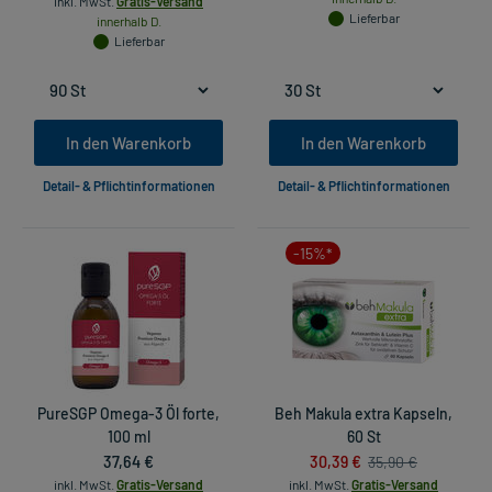
inkl. MwSt.
Gratis-Versand
Lieferbar
innerhalb D.
Lieferbar
In den Warenkorb
In den Warenkorb
Detail- & Pflichtinformationen
Detail- & Pflichtinformationen
-15%*
PureSGP Omega-3 Öl forte,
Beh Makula extra Kapseln,
100 ml
60 St
37,64 €
30,39 €
35,90 €
inkl. MwSt.
Gratis-Versand
inkl. MwSt.
Gratis-Versand