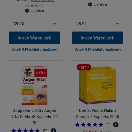
Lieferbar
innerhalb D.
Lieferbar
In den Warenkorb
In den Warenkorb
Detail- & Pflichtinformationen
Detail- & Pflichtinformationen
-19%*
Doppelherz aktiv Augen
CentroVision Makula
Vital Sehkraft Kapseln, 90
Omega-3 Kapseln, 90 St
St
5.0
1
*
5.0
2
*
24,84 €