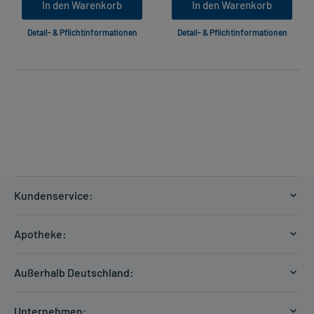
In den Warenkorb
In den Warenkorb
Detail- & Pflichtinformationen
Detail- & Pflichtinformationen
Kundenservice:
Versandkosten
Apotheke:
Zahlungsarten
Ratgeber
Kontakt
Außerhalb Deutschland:
E-Rezept
FAQ
Versandkosten Schweiz
Papierrezept einlösen
Hilfe
Unternehmen: