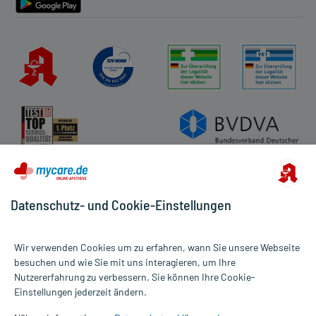
Datenschutz- und Cookie-Einstellungen
Wir verwenden Cookies um zu erfahren, wann Sie unsere Webseite
besuchen und wie Sie mit uns interagieren, um Ihre
Nutzererfahrung zu verbessern. Sie können Ihre Cookie-
Alle Preise gelten inkl. MwSt., ggf. zzgl. Versandkosten
Einstellungen jederzeit ändern.
Informationen auf dieser Website werden ausschließlich für
informative Zwecke zur Verfügung gestellt. Sie ersetzen keinesfalls