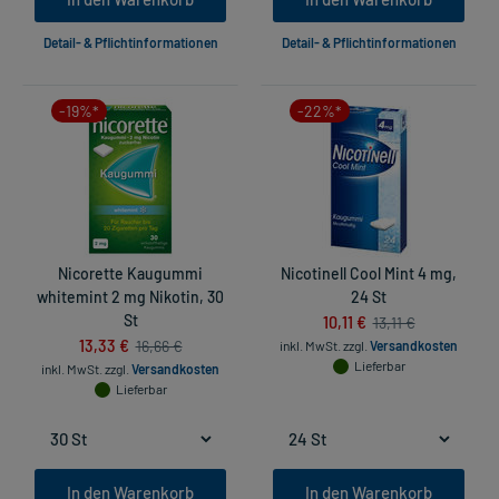
Detail- & Pflichtinformationen
Detail- & Pflichtinformationen
-19%*
-22%*
Nicorette Kaugummi
Nicotinell Cool Mint 4 mg,
whitemint 2 mg Nikotin, 30
24 St
St
10,11 €
13,11 €
13,33 €
16,66 €
inkl. MwSt.
zzgl.
Versandkosten
Lieferbar
inkl. MwSt.
zzgl.
Versandkosten
Lieferbar
In den Warenkorb
In den Warenkorb