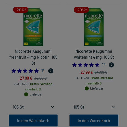
-20%*
-20%*
Nicorette Kaugummi
Nicorette Kaugummi
freshfruit 4 mg Nicotin, 105
whitemint 4 mg, 105 St
St
5.0
1
*
5.0
1
*
27,99 €
34,99 €
27,99 €
34,99 €
inkl. MwSt.
Gratis-Versand
innerhalb D.
inkl. MwSt.
Gratis-Versand
Lieferbar
innerhalb D.
Lieferbar
In den Warenkorb
In den Warenkorb