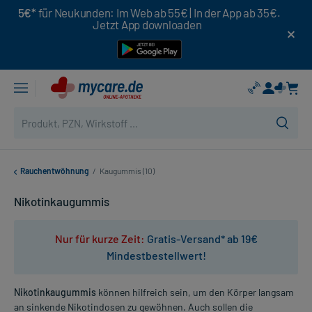
5€*
für Neukunden: Im Web ab 55€ | In der App ab 35€.
Jetzt App downloaden
Rauchentwöhnung
/
Kaugummis (10)
Nikotinkaugummis
Nur für kurze Zeit:
Gratis-Versand* ab 19€
Mindestbestellwert!
Nikotinkaugummis
können hilfreich sein, um den Körper langsam
an sinkende Nikotindosen zu gewöhnen. Auch sollen die