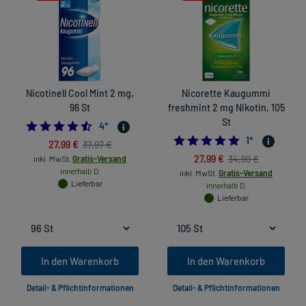
Nicotinell Cool Mint 2 mg,
Nicorette Kaugummi
96 St
freshmint 2 mg Nikotin, 105
St
4.5
4
*
5.0
1
*
27,99 €
37,97 €
27,99 €
34,99 €
inkl. MwSt.
Gratis-Versand
innerhalb D.
inkl. MwSt.
Gratis-Versand
Lieferbar
innerhalb D.
Lieferbar
In den Warenkorb
In den Warenkorb
Detail- & Pflichtinformationen
Detail- & Pflichtinformationen