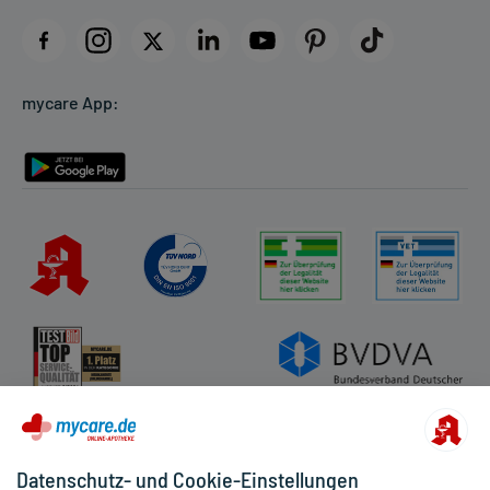
Impressum
Datenschutz
Cookie-Einstellungen
mycare App:
Rückgabe/Widerruf
Barrierefreiheitserklärung
Datenschutz- und Cookie-Einstellungen