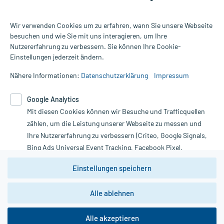
Wir verwenden Cookies um zu erfahren, wann Sie unsere Webseite
besuchen und wie Sie mit uns interagieren, um Ihre
Nutzererfahrung zu verbessern. Sie können Ihre Cookie-
Alle Preise gelten inkl. MwSt., ggf. zzgl. Versandkosten
Einstellungen jederzeit ändern.
Informationen auf dieser Website werden ausschließlich für
informative Zwecke zur Verfügung gestellt. Sie ersetzen keinesfalls
Nähere Informationen:
Datenschutzerklärung
Impressum
die Untersuchung und Behandlung durch einen Arzt. Bitte
beachten Sie, dass hierdurch weder Diagnosen gestellt noch
Google Analytics
Therapien eingeleitet werden können. | Diese Webseite benutzt
Mit diesen Cookies können wir Besuche und Trafficquellen
Google Analytics. Lesen Sie bitte dazu die wichtigen Hinweise in
unserer Datenschutzerklärung. Für den Widerruf einer Bestellung
zählen, um die Leistung unserer Webseite zu messen und
nutzen Sie das Formular:
Ihre Nutzererfahrung zu verbessern (Criteo, Google Signals,
Bing Ads Universal Event Tracking, Facebook Pixel,
Vertrag widerrufen
Youtube-Social Plugin).
Einstellungen speichern
Wir weisen darauf hin, dass die
Datenschutzbestimmungen von
Google Analytics
nicht
Alle ablehnen
*Hinweise zu unseren Aktionen und Bewertungen
zwingend den Europäischen Anforderungen gem. EU-
DSGVO genügen und ein Datentransfer in Drittstaaten bzw.
die USA nicht ausgeschlossen werden kann. Wie die
Alle akzeptieren
Daten dort verarbeitet werden, kann nicht geprüft und