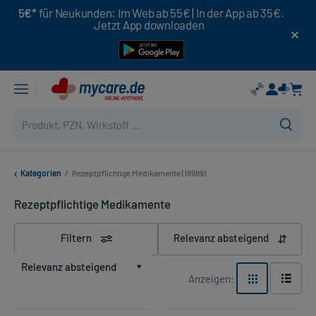
5€*
für Neukunden: Im Web ab 55€ | In der App ab 35€.
Jetzt App downloaden
Kategorien
/
Rezeptpflichtige Medikamente (18989)
Rezeptpflichtige Medikamente
Filtern
Relevanz absteigend
Relevanz absteigend
Anzeigen: