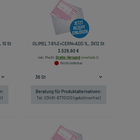
 10 St
OLIMEL 7.6%E+CERN+ADD 1L, 3X12 St
3.526,60 €
inkl. MwSt.
Gratis-Versand
innerhalb D.
Nicht lieferbar
n:
Beratung für Produktalternativen:
i)
Tel. 03491-8770120 (gebührenfrei)