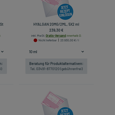
St
HYALGAN 20MG/2ML, 5X2 ml
239,30 €
.
inkl. MwSt.
Gratis-Versand
innerhalb D.
Nicht lieferbar
23.930,00 € / l
n:
Beratung für Produktalternativen:
i)
Tel. 03491-8770120 (gebührenfrei)