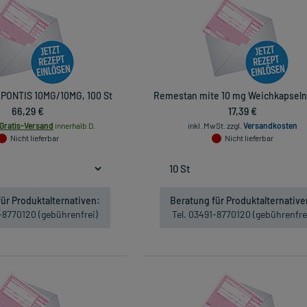
ONTIS 10MG/10MG, 100 St
Remestan mite 10 mg Weichkapseln,
66,29 €
17,39 €
Gratis-Versand
innerhalb D.
inkl. MwSt.
zzgl.
Versandkosten
Nicht lieferbar
Nicht lieferbar
ür Produktalternativen:
Beratung für Produktalternative
1-8770120 (gebührenfrei)
Tel. 03491-8770120 (gebührenfre