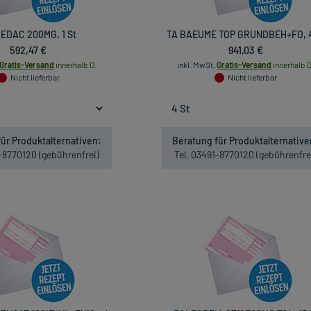
EDAC 200MG, 1 St
TA BAEUME TOP GRUNDBEH+FO, 4
592,47 €
941,03 €
Gratis-Versand
innerhalb D.
inkl. MwSt.
Gratis-Versand
innerhalb D
Nicht lieferbar
Nicht lieferbar
ür Produktalternativen:
Beratung für Produktalternative
1-8770120 (gebührenfrei)
Tel. 03491-8770120 (gebührenfre