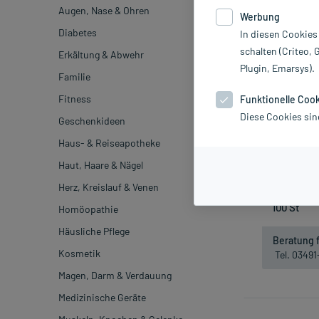
Augen, Nase & Ohren
Werbung
Diabetes
In diesen Cookies
schalten (Criteo, 
Erkältung & Abwehr
Plugin, Emarsys).
Familie
Fitness
Funktionelle Coo
Diese Cookies sin
Geschenkideen
OXCARBAZEP
Haus- & Reiseapotheke
inkl. MwSt.
Haut, Haare & Nägel
Herz, Kreislauf & Venen
Homöopathie
Häusliche Pflege
Beratung f
Kosmetik
Tel. 0349
Magen, Darm & Verdauung
Medizinische Geräte