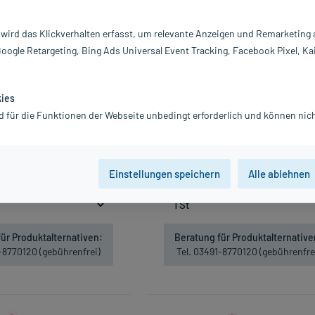
 wird das Klickverhalten erfasst, um relevante Anzeigen und Remarketing
Google Retargeting, Bing Ads Universal Event Tracking, Facebook Pixel, Ka
kies
d für die Funktionen der Webseite unbedingt erforderlich und können nich
IN RATIO 600MG, 100 St
RISPERDAL CONSTA 25MG, 1 S
82,15 €
152,05 €
Gratis-Versand
innerhalb D.
inkl. MwSt.
Gratis-Versand
innerhalb D
Einstellungen speichern
Alle ablehnen
Nicht lieferbar
Nicht lieferbar
ür Produktalternativen:
Beratung für Produktalternative
1-8770120 (gebührenfrei)
Tel. 03491-8770120 (gebührenfre