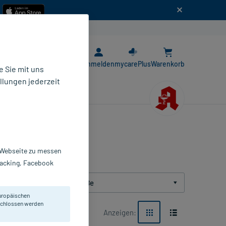
n
E-Rezept App
Anmelden
mycarePlus
Warenkorb
 Sie mit uns
llungen jederzeit
r Webseite zu messen
Tracking, Facebook
Packungsgröße
uropäischen
eschlossen werden
Anzeigen: