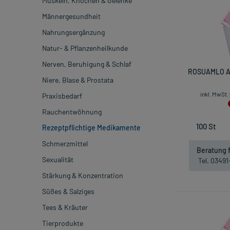
Muskeln, Knochen & Gelenke
Männergesundheit
Nahrungsergänzung
Natur- & Pflanzenheilkunde
Nerven, Beruhigung & Schlaf
ROSUAMLO AP
Niere, Blase & Prostata
inkl. MwSt.
Praxisbedarf
Rauchentwöhnung
Rezeptpflichtige Medikamente
Schmerzmittel
Beratung f
Sexualität
Tel. 0349
Stärkung & Konzentration
Süßes & Salziges
Tees & Kräuter
Tierprodukte