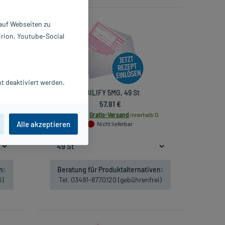
 auf Webseiten zu
irion, Youtube-Social
t deaktiviert werden.
t
ABILIFY 5MG, 49 St
57,81 €
.
inkl. MwSt.
Gratis-Versand
innerhalb D.
Alle akzeptieren
Nicht lieferbar
n:
Beratung für Produktalternativen:
i)
Tel. 03491-8770120 (gebührenfrei)