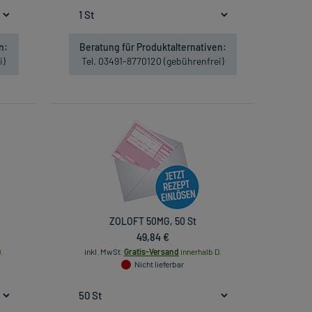
n:
Beratung für Produktalternativen:
i)
Tel. 03491-8770120 (gebührenfrei)
ZOLOFT 50MG, 50 St
49,84 €
.
inkl. MwSt.
Gratis-Versand
innerhalb D.
Nicht lieferbar