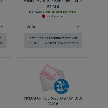
St
VORICONAZOL 1A PHARMA 50MG, 30 St
186,98 €
.
inkl. MwSt.
Gratis-Versand
innerhalb D.
Nicht lieferbar
n:
Beratung für Produktalternativen:
i)
Tel. 03491-8770120 (gebührenfrei)
CICLOSPORIN DURA 25MG WKAP, 50 St
49,10 €