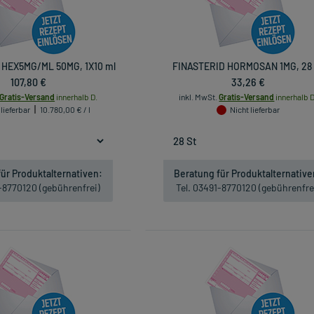
 HEX5MG/ML 50MG, 1X10 ml
FINASTERID HORMOSAN 1MG, 28 
107,80 €
33,26 €
Gratis-Versand
innerhalb D.
inkl. MwSt.
Gratis-Versand
innerhalb D
 lieferbar
10.780,00 € / l
Nicht lieferbar
ür Produktalternativen:
Beratung für Produktalternative
1-8770120 (gebührenfrei)
Tel. 03491-8770120 (gebührenfre