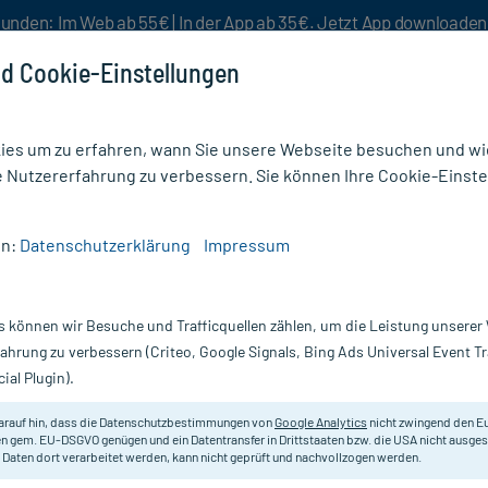
unden: Im Web ab 55€ | In der App ab 35€. Jetzt App downloade
d Cookie-Einstellungen
es um zu erfahren, wann Sie unsere Webseite besuchen und wie
e Nutzererfahrung zu verbessern. Sie können Ihre Cookie-Einste
nlösen
Rezeptur
Aktion %
en:
Datenschutzerklärung
Impressum
s können wir Besuche und Trafficquellen zählen, um die Leistung unsere
tige Medikamente
fahrung zu verbessern (Criteo, Google Signals, Bing Ads Universal Event 
ial Plugin).
Darreichung
arauf hin, dass die Datenschutzbestimmungen von
Google Analytics
nicht zwingend den E
n gem. EU-DSGVO genügen und ein Datentransfer in Drittstaaten bzw. die USA nicht ausg
vanz absteigend
Produkte pro Seite:
24
 Daten dort verarbeitet werden, kann nicht geprüft und nachvollzogen werden.