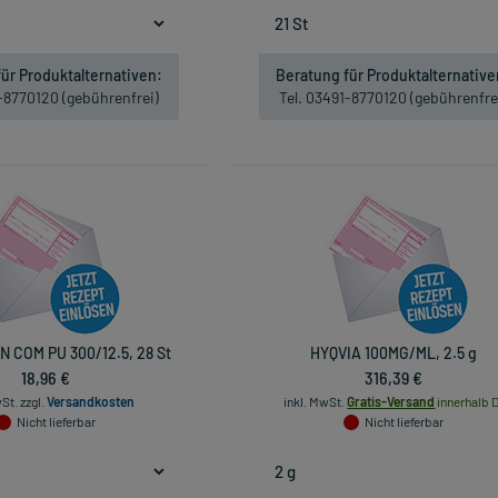
ür Produktalternativen:
Beratung für Produktalternative
1-8770120 (gebührenfrei)
Tel. 03491-8770120 (gebührenfre
 COM PU 300/12.5, 28 St
HYQVIA 100MG/ML, 2.5 g
18,96 €
316,39 €
wSt.
zzgl.
Versandkosten
inkl. MwSt.
Gratis-Versand
innerhalb D
Nicht lieferbar
Nicht lieferbar