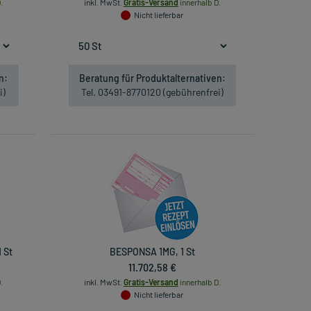
.
inkl. MwSt.
Gratis-Versand
innerhalb D.
Nicht lieferbar
n:
Beratung für Produktalternativen:
i)
Tel. 03491-8770120 (gebührenfrei)
 St
BESPONSA 1MG, 1 St
11.702,58 €
.
inkl. MwSt.
Gratis-Versand
innerhalb D.
Nicht lieferbar