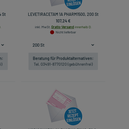
 St
LEVETIRACETAM 1A PHARM1500, 200 St
107,24 €
.
inkl. MwSt.
Gratis-Versand
innerhalb D.
Nicht lieferbar
n:
Beratung für Produktalternativen:
i)
Tel. 03491-8770120 (gebührenfrei)