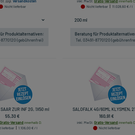
wSt.
zzgl.
Versandkosten
inkl. MwSt.
Gratis-Versand
innerhalb D
Nicht lieferbar
Nicht lieferbar
11.028,60 € / l
ür Produktalternativen:
Beratung für Produktalternative
1-8770120 (gebührenfrei)
Tel. 03491-8770120 (gebührenfre
SAAR ZUR INF 2G, 1X50 ml
SALOFALK 4G/60ML KLYSMEN, 21
55,30 €
160,91 €
Gratis-Versand
innerhalb D.
inkl. MwSt.
Gratis-Versand
innerhalb D
 lieferbar
1.106,00 € / l
Nicht lieferbar