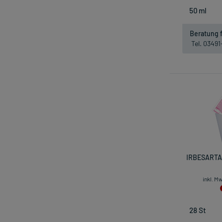
Beratung f
Tel. 0349
IRBESARTAN
inkl. M