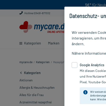
5€*
für Neuk
Hotline 03491-877012
Datenschutz- un
Wir verwenden Cooki
interagieren, um Ihr
Kategorien
Marken
Ratgeber
E-Rezept ei
ändern.
Nähere Information
mycare.de
/
Kategorien
/
Rezeptpflichtige Medikamente (18989)
Google Analytics
Mit diesen Cookie
Rezeptpflich
Kategorien
und Ihre Nutzerer
Aktionen
Pixel, Youtube-Soc
Marke
Allergie & Heuschnupfen
Wir weisen d
Alles für die Frau
Anforderunge
Sortieren
Rele
kann. Wie die
Arzneimittel rezeptfrei