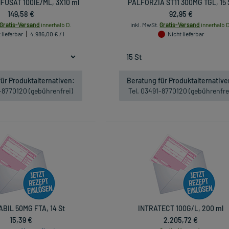
FUSAT 100IE/ML, 3X10 ml
PALFORZIA ST11 300MG TGL, 15 
149,58 €
92,95 €
Gratis-Versand
innerhalb D.
inkl. MwSt.
Gratis-Versand
innerhalb D
 lieferbar
4.986,00 € / l
Nicht lieferbar
ür Produktalternativen:
Beratung für Produktalternative
1-8770120 (gebührenfrei)
Tel. 03491-8770120 (gebührenfre
BIL 50MG FTA, 14 St
INTRATECT 100G/L, 200 ml
15,39 €
2.205,72 €