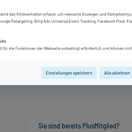
ften eingelöst werden können.
 wird das Klickverhalten erfasst, um relevante Anzeigen und Remarketing
Google Retargeting, Bing Ads Universal Event Tracking, Facebook Pixel, Ka
kies
n" klicken.
d für die Funktionen der Webseite unbedingt erforderlich und können nich
ken - Fertig!
daktioneller Prüfung durch mycare.de.
tellungen als Rabatt eingelöst werden.
Einstellungen speichern
Alle ablehnen
tbewertung finden Sie in unserem
Leitfaden
.
Sie sind bereits PlusMitglied?