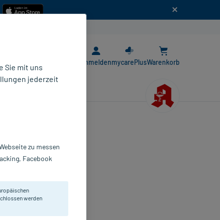
n
E-Rezept App
Anmelden
mycarePlus
Warenkorb
 Sie mit uns
llungen jederzeit
r Webseite zu messen
Tracking, Facebook
uropäischen
eschlossen werden