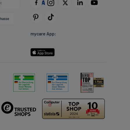
rkasse
mycare App: