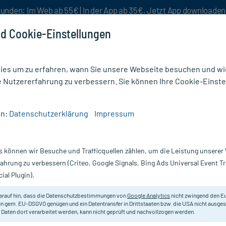
unden: Im Web ab 55€ | In der App ab 35€. Jetzt App downloade
d Cookie-Einstellungen
es um zu erfahren, wann Sie unsere Webseite besuchen und wie
e Nutzererfahrung zu verbessern. Sie können Ihre Cookie-Einste
nlösen
Rezeptur
Aktion %
en:
Datenschutzerklärung
Impressum
s können wir Besuche und Trafficquellen zählen, um die Leistung unsere
fahrung zu verbessern (Criteo, Google Signals, Bing Ads Universal Event 
 und PlusHerzen sammeln
ial Plugin).
arauf hin, dass die Datenschutzbestimmungen von
Google Analytics
nicht zwingend den E
n gem. EU-DSGVO genügen und ein Datentransfer in Drittstaaten bzw. die USA nicht ausg
de
: Für jede freigeschaltete Produktbewertung erhalten
 Daten dort verarbeitet werden, kann nicht geprüft und nachvollzogen werden.
rem Kundenkonto gutgeschrieben, die in Folgebestellungen als