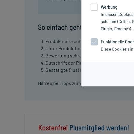
Gutschri
Werbung
In diesen Cookies
schalten (Criteo, 
So einfach geht's
Plugin, Emarsys).
Produktseite aufrufen.
Funktionelle Coo
Unter Produktbewertungen "Jetzt bewerte
Diese Cookies sin
Bewertung schreiben und Formular abschic
Gutschrift der PlusHerzen erfolgt nach re
Bestätigte PlusHerzen können in Folgebes
Hilfreiche Tipps zum Schreiben einer Produk
Kostenfrei
Plusmitglied werden!