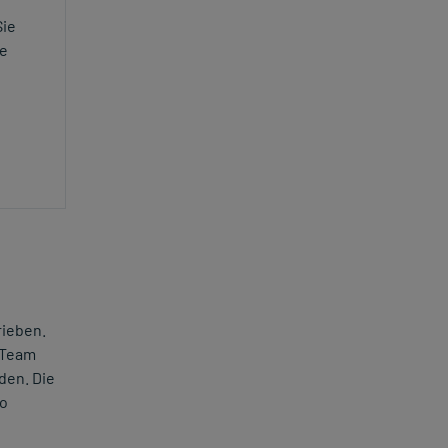
Sie
ie
rieben.
 Team
den. Die
to