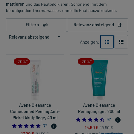
mattieren
und das Hautbild klären: Schonend, mit dem
beruhigenden Thermalwasser, ohne die Haut auszutrocknen.
Filtern
Relevanz absteigend
Relevanz absteigend
Anzeigen:
-20%*
-20%*
Avene Cleanance
Avene Cleanance
Comedomed Peeling Anti-
Reinigungsgel, 200 ml
Pickel Akutpflege, 40 ml
4.5
6
*
5.0
7
*
15,60 €
19,50 €
17,20 €
21,50 €
inkl. MwSt.
zzgl.
Versandkosten