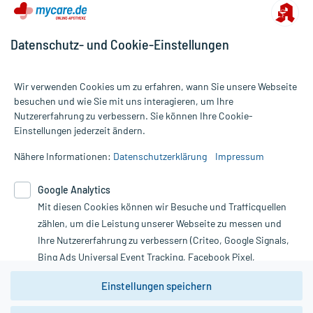
Datenschutz- und Cookie-Einstellungen
Wir verwenden Cookies um zu erfahren, wann Sie unsere Webseite
besuchen und wie Sie mit uns interagieren, um Ihre
Nutzererfahrung zu verbessern. Sie können Ihre Cookie-
Alle Preise gelten inkl. MwSt., ggf. zzgl. Versandkosten
Einstellungen jederzeit ändern.
Informationen auf dieser Website werden ausschließlich für
informative Zwecke zur Verfügung gestellt. Sie ersetzen keinesfalls
Nähere Informationen:
Datenschutzerklärung
Impressum
die Untersuchung und Behandlung durch einen Arzt. Bitte
beachten Sie, dass hierdurch weder Diagnosen gestellt noch
Google Analytics
Therapien eingeleitet werden können. | Diese Webseite benutzt
Mit diesen Cookies können wir Besuche und Trafficquellen
Google Analytics. Lesen Sie bitte dazu die wichtigen Hinweise in
unserer Datenschutzerklärung. Für den Widerruf einer Bestellung
zählen, um die Leistung unserer Webseite zu messen und
nutzen Sie das Formular:
Ihre Nutzererfahrung zu verbessern (Criteo, Google Signals,
Bing Ads Universal Event Tracking, Facebook Pixel,
Vertrag widerrufen
Youtube-Social Plugin).
Einstellungen speichern
Wir weisen darauf hin, dass die