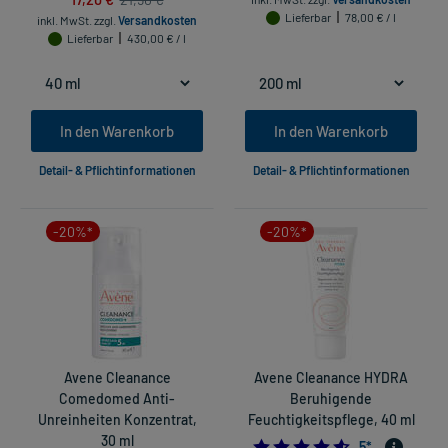
Lieferbar
78,00 € / l
inkl. MwSt.
zzgl.
Versandkosten
Lieferbar
430,00 € / l
In den Warenkorb
In den Warenkorb
Detail- & Pflichtinformationen
Detail- & Pflichtinformationen
-20%*
-20%*
Avene Cleanance
Avene Cleanance HYDRA
Comedomed Anti-
Beruhigende
Unreinheiten Konzentrat,
Feuchtigkeitspflege, 40 ml
30 ml
4.6
5
*