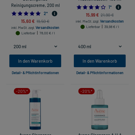
Reinigungscreme, 200 ml
4.0
1
*
5.0
2
*
15,99 €
21,90 €
15,60 €
19,50 €
inkl. MwSt.
zzgl.
Versandkosten
Lieferbar
39,98 € / l
inkl. MwSt.
zzgl.
Versandkosten
Lieferbar
78,00 € / l
In den Warenkorb
In den Warenkorb
Detail- & Pflichtinformationen
Detail- & Pflichtinformationen
-20%*
-20%*