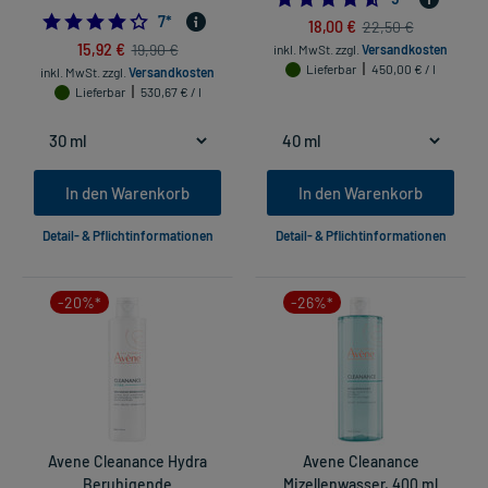
4.285714285714286
7
*
18,00 €
22,50 €
15,92 €
19,90 €
inkl. MwSt.
zzgl.
Versandkosten
Lieferbar
450,00 € / l
inkl. MwSt.
zzgl.
Versandkosten
Lieferbar
530,67 € / l
In den Warenkorb
In den Warenkorb
Detail- & Pflichtinformationen
Detail- & Pflichtinformationen
-20%*
-26%*
Avene Cleanance Hydra
Avene Cleanance
Beruhigende
Mizellenwasser, 400 ml