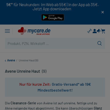
5€*
für Neukunden: Im Web ab 55€ | In der App ab 35€.
Jetzt App downloaden
Avene
/
Unreine Haut (9)
Avene Unreine Haut
(9)
Nur für kurze Zeit:
Gratis-Versand* ab 19€
Mindestbestellwert!
Die
Cleanance-Serie
von Avène ist auf unreine, fettige und zu
Akne neigende Haut abgestimmt. Sie kann überschüssigen
Glanz