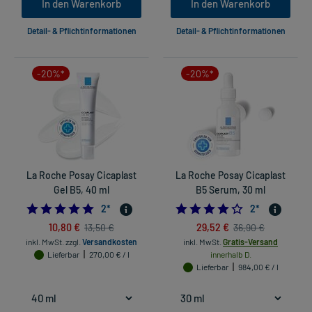
In den Warenkorb
In den Warenkorb
Detail- & Pflichtinformationen
Detail- & Pflichtinformationen
-20%*
-20%*
La Roche Posay Cicaplast
La Roche Posay Cicaplast
Gel B5, 40 ml
B5 Serum, 30 ml
5.0
4.0
2
*
2
*
10,80 €
29,52 €
13,50 €
36,90 €
inkl. MwSt.
zzgl.
Versandkosten
inkl. MwSt.
Gratis-Versand
Lieferbar
270,00 € / l
innerhalb D.
Lieferbar
984,00 € / l