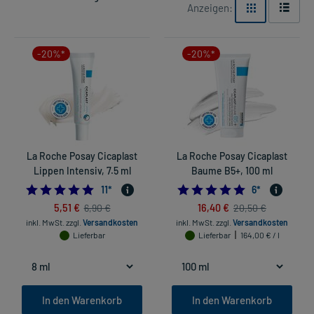
Anzeigen:
-20%*
-20%*
La Roche Posay Cicaplast
La Roche Posay Cicaplast
Lippen Intensiv, 7.5 ml
Baume B5+, 100 ml
4.909090909090909
5.0
11
*
6
*
5,51 €
16,40 €
6,90 €
20,50 €
inkl. MwSt.
zzgl.
Versandkosten
inkl. MwSt.
zzgl.
Versandkosten
Lieferbar
Lieferbar
164,00 € / l
In den Warenkorb
In den Warenkorb