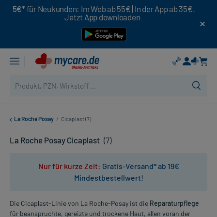
5€*
für Neukunden: Im Web ab 55€ | In der App ab 35€.
Jetzt App downloaden
La Roche Posay
/
Cicaplast (7)
La Roche Posay Cicaplast
(7)
Nur für kurze Zeit:
Gratis-Versand* ab 19€
Mindestbestellwert!
Die Cicaplast-Linie von La Roche-Posay ist die
Reparaturpflege
für beanspruchte, gereizte und trockene Haut, allen voran der