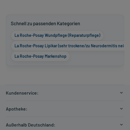
Schnell zu passenden Kategorien
La Roche-Posay Wundpflege (Reparaturpflege)
La Roche-Posay Lipikar (sehr trockene/zu Neurodermitis neige
La Roche-Posay Markenshop
Kundenservice:
Versandkosten
Apotheke:
Zahlungsarten
Ratgeber
Kontakt
Außerhalb Deutschland:
E-Rezept