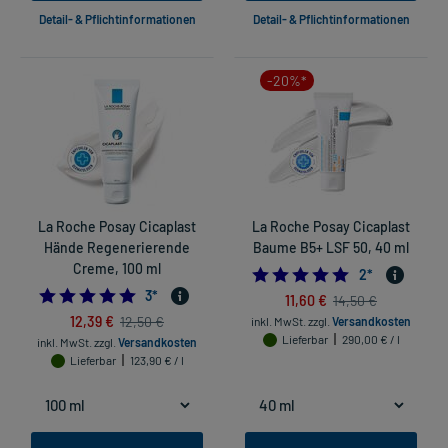
Detail- & Pflichtinformationen
Detail- & Pflichtinformationen
-20%*
La Roche Posay Cicaplast
La Roche Posay Cicaplast
Hände Regenerierende
Baume B5+ LSF 50, 40 ml
Creme, 100 ml
5.0
2
*
5.0
3
*
11,60 €
14,50 €
12,39 €
12,50 €
inkl. MwSt.
zzgl.
Versandkosten
Lieferbar
290,00 € / l
inkl. MwSt.
zzgl.
Versandkosten
Lieferbar
123,90 € / l