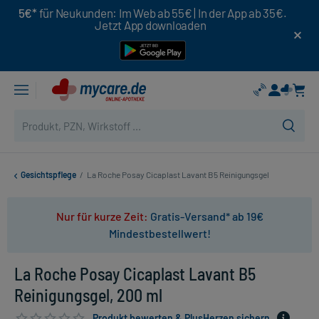
5€*
für Neukunden: Im Web ab 55€ | In der App ab 35€.
Jetzt App downloaden
Gesichtspflege
/
La Roche Posay Cicaplast Lavant B5 Reinigungsgel
Nur für kurze Zeit:
Gratis-Versand* ab 19€
Mindestbestellwert!
La Roche Posay Cicaplast Lavant B5
Reinigungsgel, 200 ml
Produkt bewerten & PlusHerzen sichern