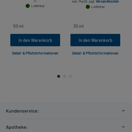
D.
inkl. MwSt.
zzgl.
Versandkosten
in
Lieferbar
Lieferbar
In den Warenkorb
In den Warenkorb
Detail- & Pflichtinformationen
Detail- & Pflichtinformationen
Kundenservice:
Versandkosten
Apotheke:
Zahlungsarten