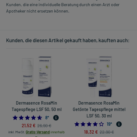
Kunden, die eine individuelle Beratung durch einen Arzt oder
Apotheker nicht ersetzen können.
Kunden, die diesen Artikel gekauft haben, kauften auch:
Dermasence RosaMin
Dermasence RosaMin
Tagespflege LSF 50, 50 ml
Getönte Tagespflege mittel
LSF 50, 30 ml
4.625
8
*
4.2631578947368
19
*
21,52 €
26,90 €
18,32 €
22,90 €
inkl. MwSt.
Gratis-Versand
innerhalb