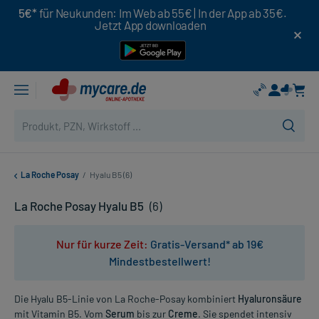
5€*
für Neukunden: Im Web ab 55€ | In der App ab 35€.
Jetzt App downloaden
La Roche Posay
/
Hyalu B5 (6)
La Roche Posay Hyalu B5
(6)
Nur für kurze Zeit:
Gratis-Versand* ab 19€
Mindestbestellwert!
Die Hyalu B5-Linie von La Roche-Posay kombiniert
Hyaluronsäure
mit Vitamin B5. Vom
Serum
bis zur
Creme
. Sie spendet intensiv