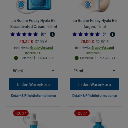
La Roche Posay Hyalu B5
La Roche Posay Hyalu B5
Suractivated Cream, 50 ml
Augen, 15 ml
4.7
4.666666666666
10
*
3
*
30,32 €
26,00 €
37,90 €
32,50 €
inkl. MwSt.
Gratis-Versand
inkl. MwSt.
Gratis-Versand
innerhalb D.
innerhalb D.
Lieferbar
606,40 € / l
Lieferbar
1.733,33 € / l
In den Warenkorb
In den Warenkorb
Detail- & Pflichtinformationen
Detail- & Pflichtinformationen
-20%*
-20%*