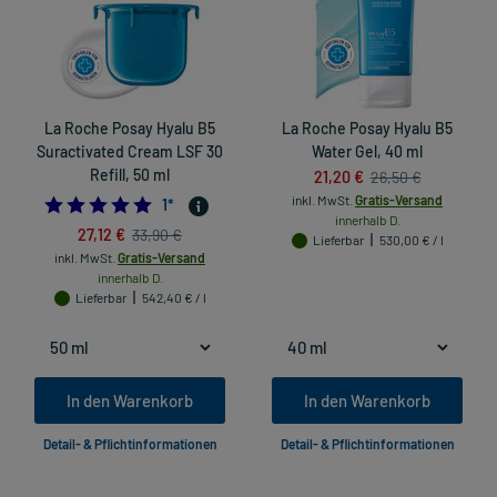
La Roche Posay Hyalu B5
La Roche Posay Hyalu B5
Suractivated Cream LSF 30
Water Gel, 40 ml
Refill, 50 ml
21,20 €
26,50 €
inkl. MwSt.
Gratis-Versand
5.0
1
*
innerhalb D.
27,12 €
33,90 €
Lieferbar
530,00 € / l
inkl. MwSt.
Gratis-Versand
innerhalb D.
Lieferbar
542,40 € / l
In den Warenkorb
In den Warenkorb
Detail- & Pflichtinformationen
Detail- & Pflichtinformationen