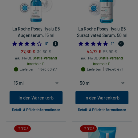
La Roche Posay Hyalu B5
La Roche Posay Hyalu B5
Augenserum, 15 ml
Suractivated Serum, 50 ml
4.0
5.0
3
*
1
*
27,60 €
44,72 €
34,50 €
55,90 €
inkl. MwSt.
Gratis-Versand
inkl. MwSt.
Gratis-Versand
innerhalb D.
innerhalb D.
Lieferbar
1.840,00 € / l
Lieferbar
894,40 € / l
In den Warenkorb
In den Warenkorb
Detail- & Pflichtinformationen
Detail- & Pflichtinformationen
-20%*
-20%*