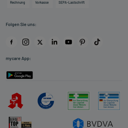
Direktabrechnung PKV
Rechnung
Vorkasse
SEPA-Lastschrift
Partner
Apotheke vor Ort
Kundenbewertungen
Folgen Sie uns:
AGB
Impressum
Datenschutz
Cookie-Einstellungen
mycare App:
Rückgabe/Widerruf
Barrierefreiheitserklärung