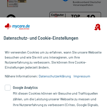
Datenschutz- und Cookie-Einstellungen
Für die Produkte der Kategorie Sebamed wurden 132 Bewertungen
Wir verwenden Cookies um zu erfahren, wann Sie unsere Webseite
mit durchschnittlich 4,8 von 5 Sternen abgegeben.
besuchen und wie Sie mit uns interagieren, um Ihre
Nutzererfahrung zu verbessern. Sie können Ihre Cookie-
Alle Preise gelten inkl. MwSt., ggf. zzgl. Versandkosten
Einstellungen jederzeit ändern.
Informationen auf dieser Website werden ausschließlich für
informative Zwecke zur Verfügung gestellt. Sie ersetzen keinesfalls
Nähere Informationen:
Datenschutzerklärung
Impressum
die Untersuchung und Behandlung durch einen Arzt. Bitte
beachten Sie, dass hierdurch weder Diagnosen gestellt noch
Google Analytics
Therapien eingeleitet werden können. | Diese Webseite benutzt
Google Analytics. Lesen Sie bitte dazu die wichtigen Hinweise in
Mit diesen Cookies können wir Besuche und Trafficquellen
unserer Datenschutzerklärung. Für den Widerruf einer Bestellung
zählen, um die Leistung unserer Webseite zu messen und
nutzen Sie das Formular:
Ihre Nutzererfahrung zu verbessern (Criteo, Google Signals,