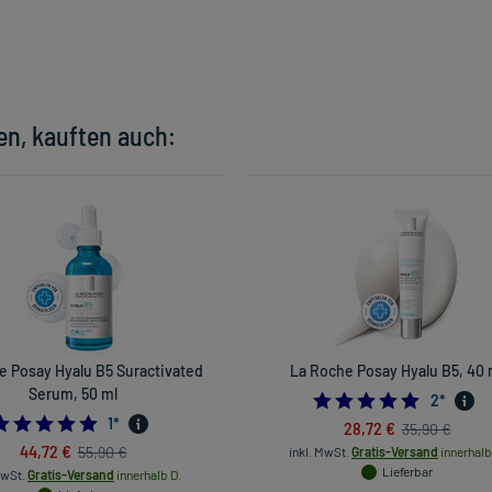
en, kauften auch:
e Posay Hyalu B5 Suractivated
La Roche Posay Hyalu B5, 40 
Serum, 50 ml
5.0
2
*
5.0
1
*
28,72 €
35,90 €
44,72 €
55,90 €
inkl. MwSt.
Gratis-Versand
innerhalb
Lieferbar
MwSt.
Gratis-Versand
innerhalb D.