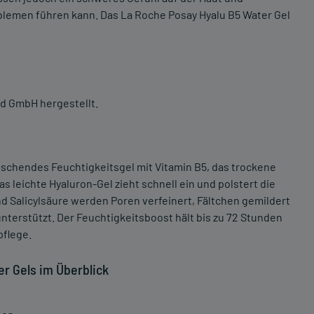
blemen führen kann. Das La Roche Posay Hyalu B5 Water Gel
nd GmbH hergestellt.
rischendes Feuchtigkeitsgel mit Vitamin B5, das trockene
s leichte Hyaluron-Gel zieht schnell ein und polstert die
nd Salicylsäure werden Poren verfeinert, Fältchen gemildert
nterstützt. Der Feuchtigkeitsboost hält bis zu 72 Stunden
pflege.
er Gels im Überblick