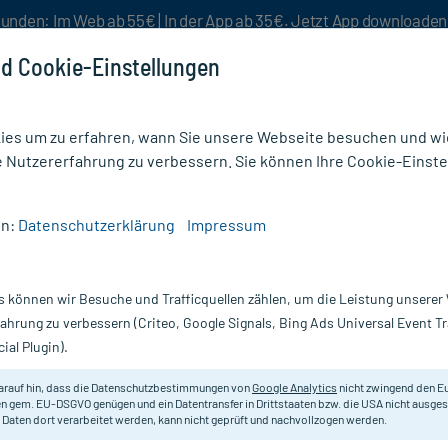
unden: Im Web ab 55€ | In der App ab 35€. Jetzt App downloade
d Cookie-Einstellungen
es um zu erfahren, wann Sie unsere Webseite besuchen und wie
e Nutzererfahrung zu verbessern. Sie können Ihre Cookie-Einste
nlösen
Rezeptur
Aktion %
en:
Datenschutzerklärung
Impressum
Gesichtspflege
/
La Roche Posay Hyalu B5 Water Gel
s können wir Besuche und Trafficquellen zählen, um die Leistung unsere
Nur für kurze Zeit:
Gratis-Versand* ab 19€ Mindestbestellwert!
fahrung zu verbessern (Criteo, Google Signals, Bing Ads Universal Event 
ial Plugin).
r Gel, 40 ml
La Roche Posay
arauf hin, dass die Datenschutzbestimmungen von
Google Analytics
nicht zwingend den E
n gem. EU-DSGVO genügen und ein Datentransfer in Drittstaaten bzw. die USA nicht ausg
 Daten dort verarbeitet werden, kann nicht geprüft und nachvollzogen werden.
Das leichte Gel mit Hyaluron und V
Feuchtigkeit, während es Fältchen 