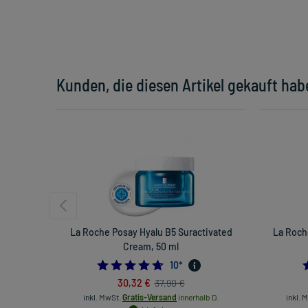
Kunden, die diesen Artikel gekauft hab
La Roche Posay Hyalu B5 Suractivated
La Roch
Cream, 50 ml
4.7
10
*
30,32 €
37,90 €
inkl. MwSt.
Gratis-Versand
innerhalb D.
inkl. 