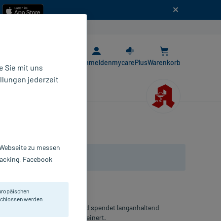
n
E-Rezept App
Anmelden
mycarePlus
Warenkorb
 Sie mit uns
llungen jederzeit
r Webseite zu messen
Tracking, Facebook
uropäischen
eschlossen werden
itamin B5 zieht schnell ein und spendet langanhaltend
mildert und das Hautbild verfeinert.