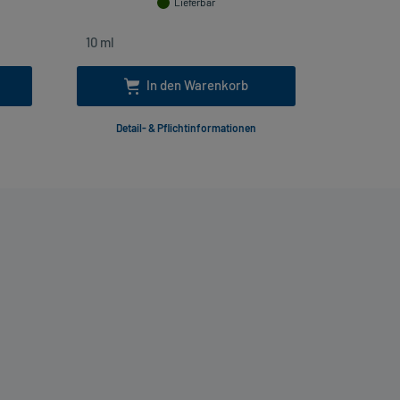
Lieferbar
In den Warenkorb
Detail- & Pflichtinformationen
Deta