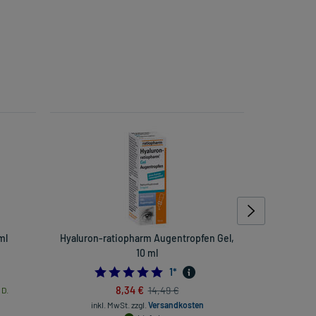
ml
Hyaluron-ratiopharm Augentropfen Gel,
Allergik
10 ml
5.0
1
*
8,34 €
14,49 €
 D.
inkl
inkl. MwSt.
zzgl.
Versandkosten