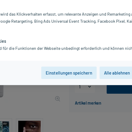
Darreichung:
Ge
 wird das Klickverhalten erfasst, um relevante Anzeigen und Remarketing
Inhalt:
40
Google Retargeting, Bing Ads Universal Event Tracking, Facebook Pixel, Ka
PZN:
19
Hersteller:
L'
21,20 €
kies
UVP
26,50 €
212
d für die Funktionen der Webseite unbedingt erforderlich und können nich
inkl. MwSt.
Gratis-Versand
innerhalb D.
Grundpreis: 530,00 € / l
Einstellungen speichern
Alle ablehnen