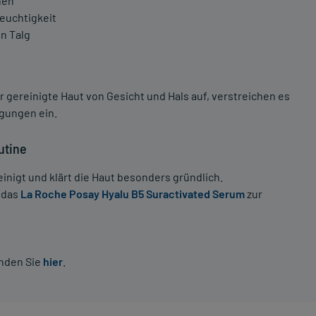
hen
Feuchtigkeit
n Talg
 gereinigte Haut von Gesicht und Hals auf, verstreichen es
gungen ein.
utine
einigt und klärt die Haut besonders gründlich.
 das
La Roche Posay Hyalu B5 Suractivated Serum
zur
inden Sie
hier
.