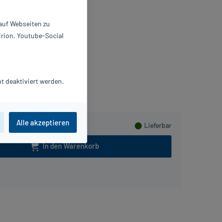
l
 auf Webseiten zu
 ml
irion, Youtube-Social
948575
Oreal Deutschland GmbH
PlusHerzen sammeln
t deaktiviert werden.
Alle akzeptieren
Lieferbar
In den Warenkorb