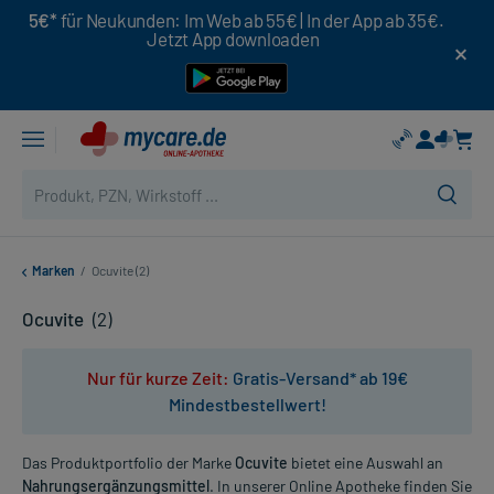
5€*
für Neukunden: Im Web ab 55€ | In der App ab 35€.
Jetzt App downloaden
Marken
/
Ocuvite (2)
Ocuvite
(2)
Nur für kurze Zeit:
Gratis-Versand* ab 19€
Mindestbestellwert!
Das Produktportfolio der Marke
Ocuvite
bietet eine Auswahl an
Nahrungsergänzungsmittel
. In unserer Online Apotheke finden Sie