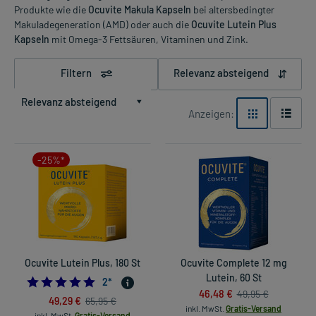
Produkte wie die
Ocuvite Makula Kapseln
bei altersbedingter
Makuladegeneration (AMD) oder auch die
Ocuvite Lutein Plus
Kapseln
mit Omega-3 Fettsäuren, Vitaminen und Zink.
Filtern
Relevanz absteigend
Relevanz absteigend
Anzeigen:
-25%*
Ocuvite Lutein Plus, 180 St
Ocuvite Complete 12 mg
Lutein, 60 St
5.0
2
*
46,48 €
49,95 €
49,29 €
65,95 €
inkl. MwSt.
Gratis-Versand
inkl. MwSt.
Gratis-Versand