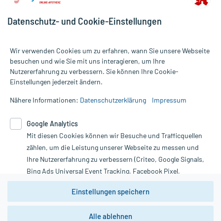
Datenschutz- und Cookie-Einstellungen
Für die Produkte der Kategorie Magen, Darm & Verdauung wurden
3374 Bewertungen mit durchschnittlich 4,8 von 5 Sternen
Wir verwenden Cookies um zu erfahren, wann Sie unsere Webseite
abgegeben.
besuchen und wie Sie mit uns interagieren, um Ihre
Nutzererfahrung zu verbessern. Sie können Ihre Cookie-
Alle Preise gelten inkl. MwSt., ggf. zzgl. Versandkosten
Einstellungen jederzeit ändern.
Informationen auf dieser Website werden ausschließlich für
informative Zwecke zur Verfügung gestellt. Sie ersetzen keinesfalls
Nähere Informationen:
Datenschutzerklärung
Impressum
die Untersuchung und Behandlung durch einen Arzt. Bitte
beachten Sie, dass hierdurch weder Diagnosen gestellt noch
Google Analytics
Therapien eingeleitet werden können. | Diese Webseite benutzt
Google Analytics. Lesen Sie bitte dazu die wichtigen Hinweise in
Mit diesen Cookies können wir Besuche und Trafficquellen
unserer Datenschutzerklärung. Für den Widerruf einer Bestellung
zählen, um die Leistung unserer Webseite zu messen und
nutzen Sie das Formular:
Ihre Nutzererfahrung zu verbessern (Criteo, Google Signals,
Bing Ads Universal Event Tracking, Facebook Pixel,
Vertrag widerrufen
Youtube-Social Plugin).
Einstellungen speichern
Wir weisen darauf hin, dass die
Datenschutzbestimmungen von
Google Analytics
nicht
*Hinweise zu unseren Aktionen und Bewertungen
Alle ablehnen
zwingend den Europäischen Anforderungen gem. EU-