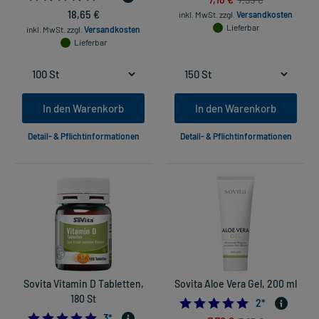
18,65 €
inkl. MwSt.
zzgl.
Versandkosten
Lieferbar
inkl. MwSt.
zzgl.
Versandkosten
Lieferbar
In den Warenkorb
In den Warenkorb
Detail- & Pflichtinformationen
Detail- & Pflichtinformationen
Sovita Vitamin D Tabletten,
Sovita Aloe Vera Gel, 200 ml
180 St
5.0
2
*
5.0
3
*