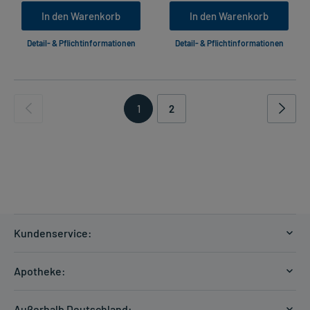
In den Warenkorb
In den Warenkorb
Detail- & Pflichtinformationen
Detail- & Pflichtinformationen
1
2
Kundenservice:
Versandkosten
Apotheke:
Zahlungsarten
Ratgeber
Kontakt
Außerhalb Deutschland: