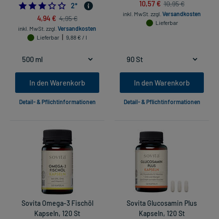
10,57 €
10,95 €
3.0
2
*
inkl. MwSt.
zzgl.
Versandkosten
4,94 €
4,95 €
Lieferbar
inkl. MwSt.
zzgl.
Versandkosten
Lieferbar
9,88 € / l
In den Warenkorb
In den Warenkorb
Detail- & Pflichtinformationen
Detail- & Pflichtinformationen
Sovita Omega-3 Fischöl
Sovita Glucosamin Plus
Kapseln, 120 St
Kapseln, 120 St