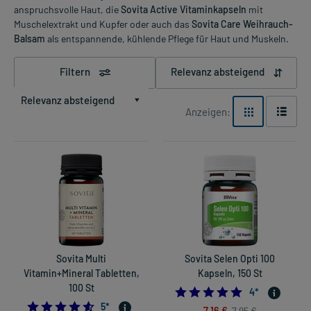
anspruchsvolle Haut, die
Sovita Active Vitaminkapseln
mit
Muschelextrakt und Kupfer oder auch das
Sovita Care Weihrauch-
Balsam
als entspannende, kühlende Pflege für Haut und Muskeln.
Filtern
Relevanz absteigend
Relevanz absteigend
Anzeigen:
Sovita Multi
Sovita Selen Opti 100
Vitamin+Mineral Tabletten,
Kapseln, 150 St
100 St
5.0
4
*
4.6
5
*
7,16 €
7,95 €