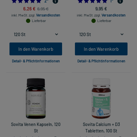
5.0
5.0
2
*
1
*
6,26 €
9,95 €
6,95 €
inkl. MwSt.
zzgl.
Versandkosten
inkl. MwSt.
zzgl.
Versandkosten
Lieferbar
Lieferbar
In den Warenkorb
In den Warenkorb
Detail- & Pflichtinformationen
Detail- & Pflichtinformationen
Sovita Venen Kapseln, 120
Sovita Calcium + D3
St
Tabletten, 100 St