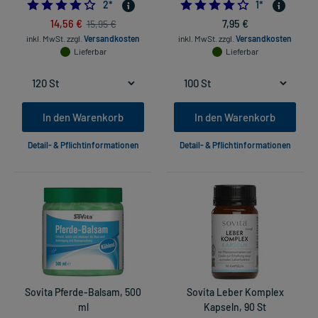
4.0
4.0
2
*
1
*
14,56 €
7,95 €
15,95 €
inkl. MwSt.
zzgl.
Versandkosten
inkl. MwSt.
zzgl.
Versandkosten
Lieferbar
Lieferbar
In den Warenkorb
In den Warenkorb
Detail- & Pflichtinformationen
Detail- & Pflichtinformationen
Sovita Pferde-Balsam, 500
Sovita Leber Komplex
ml
Kapseln, 90 St