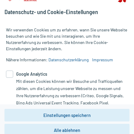
Datenschutz- und Cookie-Einstellungen
Wir verwenden Cookies um zu erfahren, wann Sie unsere Webseite
besuchen und wie Sie mit uns interagieren, um Ihre
Nutzererfahrung zu verbessern. Sie können Ihre Cookie-
Alle Preise gelten inkl. MwSt., ggf. zzgl. Versandkosten
Einstellungen jederzeit ändern.
Informationen auf dieser Website werden ausschließlich für
informative Zwecke zur Verfügung gestellt. Sie ersetzen keinesfalls
Nähere Informationen:
Datenschutzerklärung
Impressum
die Untersuchung und Behandlung durch einen Arzt. Bitte
beachten Sie, dass hierdurch weder Diagnosen gestellt noch
Google Analytics
Therapien eingeleitet werden können. | Diese Webseite benutzt
Mit diesen Cookies können wir Besuche und Trafficquellen
Google Analytics. Lesen Sie bitte dazu die wichtigen Hinweise in
unserer Datenschutzerklärung. Für den Widerruf einer Bestellung
zählen, um die Leistung unserer Webseite zu messen und
nutzen Sie das Formular:
Ihre Nutzererfahrung zu verbessern (Criteo, Google Signals,
Bing Ads Universal Event Tracking, Facebook Pixel,
Vertrag widerrufen
Youtube-Social Plugin).
Einstellungen speichern
Wir weisen darauf hin, dass die
Datenschutzbestimmungen von
Google Analytics
nicht
Alle ablehnen
*Hinweise zu unseren Aktionen und Bewertungen
zwingend den Europäischen Anforderungen gem. EU-