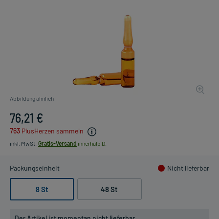
Abbildung ähnlich
76,21 €
763
PlusHerzen sammeln
inkl. MwSt.
Gratis-Versand
innerhalb D.
Packungseinheit
Nicht lieferbar
8 St
48 St
Der Artikel ist momentan nicht lieferbar.