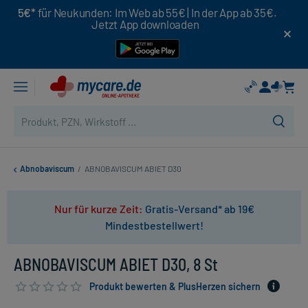
5€*
für Neukunden: Im Web ab 55€ | In der App ab 35€.
Jetzt App downloaden
Abnobaviscum
/
ABNOBAVISCUM ABIET D30
Nur für kurze Zeit:
Gratis-Versand* ab 19€
Mindestbestellwert!
ABNOBAVISCUM ABIET D30, 8 St
Produkt bewerten & PlusHerzen sichern