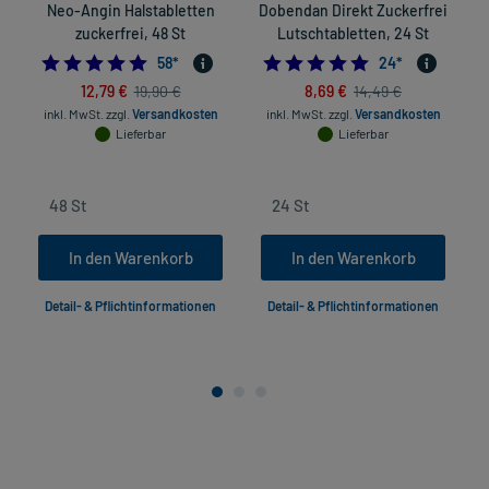
Neo-Angin Halstabletten
Dobendan Direkt Zuckerfrei
zuckerfrei, 48 St
Lutschtabletten, 24 St
4.948275862068965
4.875
58
*
24
*
12,79 €
8,69 €
19,90 €
14,49 €
inkl. MwSt.
zzgl.
Versandkosten
inkl. MwSt.
zzgl.
Versandkosten
Lieferbar
Lieferbar
In den Warenkorb
In den Warenkorb
Detail- & Pflichtinformationen
Detail- & Pflichtinformationen