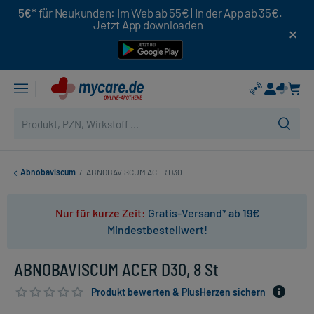
5€*
für Neukunden: Im Web ab 55€ | In der App ab 35€.
Jetzt App downloaden
Abnobaviscum
/
ABNOBAVISCUM ACER D30
Nur für kurze Zeit:
Gratis-Versand* ab 19€
Mindestbestellwert!
ABNOBAVISCUM ACER D30, 8 St
Produkt bewerten & PlusHerzen sichern