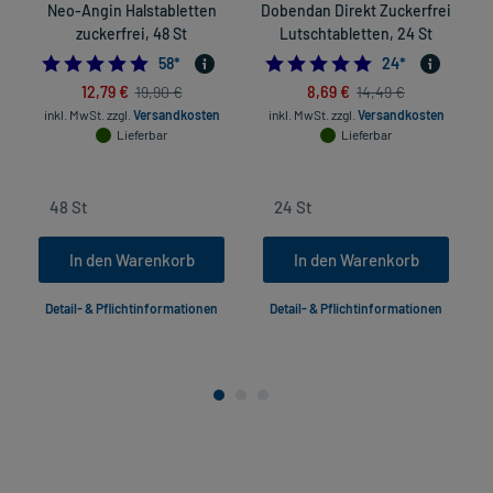
Neo-Angin Halstabletten
Dobendan Direkt Zuckerfrei
zuckerfrei, 48 St
Lutschtabletten, 24 St
4.948275862068965
4.875
58
*
24
*
12,79 €
8,69 €
19,90 €
14,49 €
inkl. MwSt.
zzgl.
Versandkosten
inkl. MwSt.
zzgl.
Versandkosten
Lieferbar
Lieferbar
In den Warenkorb
In den Warenkorb
Detail- & Pflichtinformationen
Detail- & Pflichtinformationen