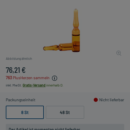
Abbildung ähnlich
76,21 €
763
PlusHerzen sammeln
inkl. MwSt.
Gratis-Versand
innerhalb D.
Packungseinheit
Nicht lieferbar
8 St
48 St
Der Artikel ist momentan nicht lieferbar.