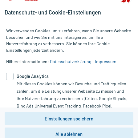
Datenschutz- und Cookie-Einstellungen
Wir verwenden Cookies um zu erfahren, wann Sie unsere Webseite
besuchen und wie Sie mit uns interagieren, um Ihre
Nutzererfahrung zu verbessern. Sie können Ihre Cookie-
Alle Preise gelten inkl. MwSt., ggf. zzgl. Versandkosten
Einstellungen jederzeit ändern.
Informationen auf dieser Website werden ausschließlich für
informative Zwecke zur Verfügung gestellt. Sie ersetzen keinesfalls
Nähere Informationen:
Datenschutzerklärung
Impressum
die Untersuchung und Behandlung durch einen Arzt. Bitte
beachten Sie, dass hierdurch weder Diagnosen gestellt noch
Google Analytics
Therapien eingeleitet werden können. | Diese Webseite benutzt
Mit diesen Cookies können wir Besuche und Trafficquellen
Google Analytics. Lesen Sie bitte dazu die wichtigen Hinweise in
unserer Datenschutzerklärung. Für den Widerruf einer Bestellung
zählen, um die Leistung unserer Webseite zu messen und
nutzen Sie das Formular:
Ihre Nutzererfahrung zu verbessern (Criteo, Google Signals,
Bing Ads Universal Event Tracking, Facebook Pixel,
Vertrag widerrufen
Youtube-Social Plugin).
Einstellungen speichern
Wir weisen darauf hin, dass die
Datenschutzbestimmungen von
Google Analytics
nicht
Alle ablehnen
*Hinweise zu unseren Aktionen und Bewertungen
zwingend den Europäischen Anforderungen gem. EU-