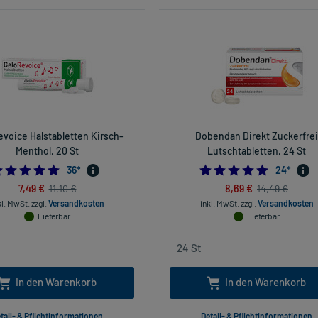
voice Halstabletten Kirsch-
Dobendan Direkt Zuckerfrei
Menthol, 20 St
Lutschtabletten, 24 St
4.722222222222222
4.875
36
*
24
*
7,49 €
8,69 €
11,10 €
14,49 €
kl. MwSt.
zzgl.
Versandkosten
inkl. MwSt.
zzgl.
Versandkosten
Lieferbar
Lieferbar
In den Warenkorb
In den Warenkorb
tail- & Pflichtinformationen
Detail- & Pflichtinformationen