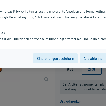
Inhalt:
21
PZN:
0
 wird das Klickverhalten erfasst, um relevante Anzeigen und Remarketing
Hersteller:
A
Google Retargeting, Bing Ads Universal Event Tracking, Facebook Pixel, Ka
Achtung Kühlware! Artikel wird gek
Packstationen oder Postfilialen).
kies
194,28 €
d für die Funktionen der Webseite unbedingt erforderlich und können nich
1943
PlusHerze
inkl. MwSt.
Gratis-Versand
innerhalb D.
Einstellungen speichern
Alle ablehnen
Packungseinheit
8 St
21 St
Der Artikel ist momentan nicht
Beratung für Produktalternat