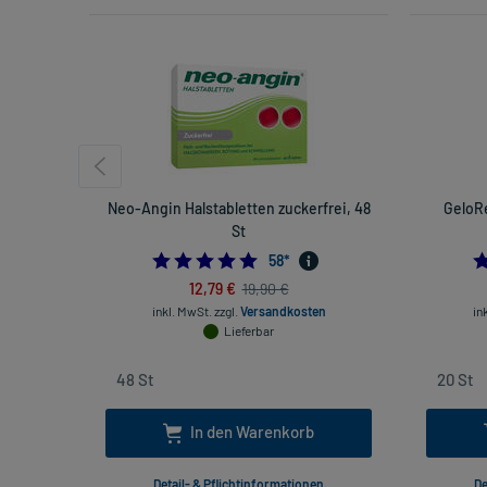
Neo-Angin Halstabletten zuckerfrei, 48
GeloRe
St
4.948275862068965
58
*
12,79 €
19,90 €
inkl. MwSt.
zzgl.
Versandkosten
in
Lieferbar
In den Warenkorb
Detail- & Pflichtinformationen
De