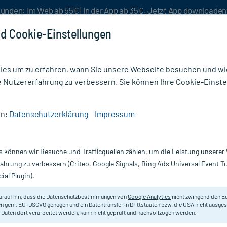
unden: Im Web ab 55€ | In der App ab 35€. Jetzt App downloade
d Cookie-Einstellungen
es um zu erfahren, wann Sie unsere Webseite besuchen und wie
e Nutzererfahrung zu verbessern. Sie können Ihre Cookie-Einste
nlösen
Rezeptur
Aktion %
en:
Datenschutzerklärung
Impressum
krankungen
/
Abnobaviscum
/
ABNOBAVISCUM BET 0.2MG
s können wir Besuche und Trafficquellen zählen, um die Leistung unsere
Nur für kurze Zeit:
Gratis-Versand* ab 19€ Mindestbestellwert!
fahrung zu verbessern (Criteo, Google Signals, Bing Ads Universal Event 
ial Plugin).
 St
arauf hin, dass die Datenschutzbestimmungen von
Google Analytics
nicht zwingend den E
Homöopathisches Arzneimittel.
n gem. EU-DSGVO genügen und ein Datentransfer in Drittstaaten bzw. die USA nicht ausg
 Daten dort verarbeitet werden, kann nicht geprüft und nachvollzogen werden.
Darreichung:
A