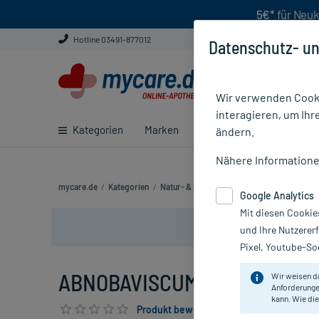
5€*
für Neuk
Hotline 03491-877012
Datenschutz- un
Wir verwenden Cooki
interagieren, um Ihr
Kategorien
Marken
Ratgeber
E-Rezept ei
ändern.
Nähere Information
mycare.de
/
Kategorien
/
Natur- & Pflanzenheilkunde
/
Bei Tumorer
Google Analytics
Mit diesen Cookie
und Ihre Nutzerer
Pixel, Youtube-Soc
ABNOBAVISCUM BET 0.2MG, 21
Wir weisen d
Anforderunge
kann. Wie die
Produkt bewerten & PlusHerzen sichern