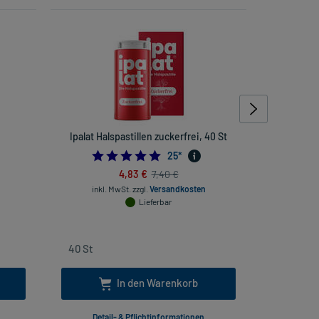
Ipalat Halspastillen zuckerfrei, 40 St
Dolo-Dob
H
4.8
25
*
4,83 €
7,40 €
inkl. MwSt.
zzgl.
Versandkosten
Lieferbar
inkl
In den Warenkorb
Detail- & Pflichtinformationen
Deta