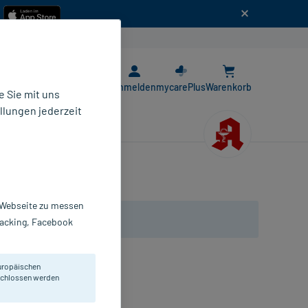
n
E-Rezept App
Anmelden
mycarePlus
Warenkorb
 Sie mit uns
llungen jederzeit
r Webseite zu messen
Tracking, Facebook
uropäischen
eschlossen werden
mpullen