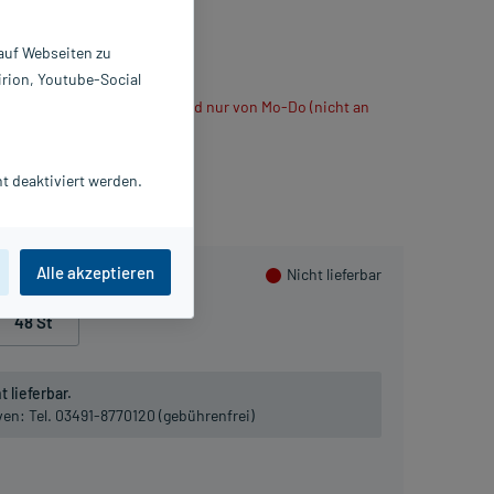
 St
5962100
 auf Webseiten zu
BNOBA GmbH
irion, Youtube-Social
ühlt verschickt, daher Versand nur von Mo-Do (nicht an
t deaktiviert werden.
n sammeln
Alle akzeptieren
Nicht lieferbar
48 St
 lieferbar.
iven:
Tel. 03491-8770120 (gebührenfrei)