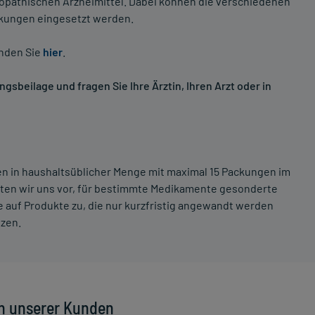
opathischen Arzneimittel. Dabei können die verschiedenen
nkungen eingesetzt werden.
inden Sie
hier
.
sbeilage und fragen Sie Ihre Ärztin, Ihren Arzt oder in
ten in haushaltsüblicher Menge mit maximal 15 Packungen im
lten wir uns vor, für bestimmte Medikamente gesonderte
 auf Produkte zu, die nur kurzfristig angewandt werden
tzen.
n unserer Kunden