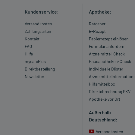
Kundenservice:
Apotheke:
Versandkosten
Ratgeber
Zahlungsarten
E-Rezept
Kontakt
Papierrezept einlösen
FAQ
Formular anfordern
Hilfe
Arzneimittel-Check
mycarePlus
Hausapotheken-Check
Direktbestellung
Individuelle Blister
Newsletter
Arzneimittelinformation
Hilfsmittelbox
Direktabrechnung PKV
Apotheke vor Ort
Außerhalb
Deutschland:
Versandkosten